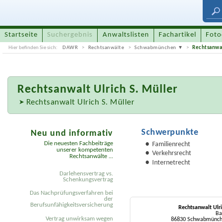
Startseite
Suchergebnis
Anwaltslisten
Fachartikel
Foto
Hier befinden Sie sich:
DAWR
Rechtsanwälte
Schwabmünchen
Rechtsanwal
Rechtsanwalt
Ulrich S. Müller
Rechtsanwalt Ulrich S. Müller
Schwerpunkte
Neu und informativ
Die neuesten Fachbeiträge
Familienrecht
unserer kompetenten
Verkehrsrecht
Rechtsanwälte ...
Internetrecht
Darlehensvertrag vs.
Schenkungsvertrag
Das Nachprüfungsverfahren bei
der
Berufsunfähigkeitsversicherung
Rechtsanwalt Ulri
Ba
Vertrag unwirksam wegen
86830 Schwabmünch