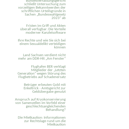
Bundesverfassungsgericht
schließt Untersuchung zum
vorzeitigen Bekanntwerden der
schriftlichen Urteilsgründe in
Sachen „Bundeswahlgesetz
2023“ ab
Fristen im Griff und Akten
überall verfügbar: Die Vorteile
moderner Kanzleisoftware
Ihre Rechte und wie Sie sich bei
einem Sexual­delikt verteidigen
können
Land Sachsen verdient nicht
mehr am DDR-Hit „Am Fenster“
Flughafen BER verklagt
Mitglieder der „Letzten
Generation“ wegen Störung des
Flugbetriebs auf Schadenersatz
Betrüger erbeuten Gold mit
Enkeltrick - Amtsgericht zur
Geldübergabe genutzt
Anspruch auf Kryokonservierung
von Samenzellen im Vorfeld einer
geschlechtsangleichenden
Behandlung?
Die Mietkaution: Informationen
zur Rechtslage rund um die
Mietkaution