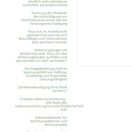
deutlich wahrnehmbarer
schlechter Sprachkenntnisse
Trennung der Eheleute:
Berücksichtigung von
Unterhaltsansprüchen bei der
Nutzungsentschädigung
Was sich im Arbeitsrecht
geändert hat und wie sich
Beschäftigte und Unternehmen
jetzt absichern können
Anhörungsbogen bei
Verkehrsverstoß: Muss ich den
Anhörungsbogen ausfüllen und
wie verhalte ich mich am besten?
Die Ehegattenbürgschaft im
Spannungsfeld von Haftung,
Scheidung und finanzieller
Leistungsfähigkeit
Darlehenskündigung Ihrer Bank
rechtens?
Freigabe Lebensversicherung -
DSL-Bank gibt
Lebensversicherung/Grundschuldsicherheit
frei!
Adventskalender für
Rechtsanwältinnen und
Rechtsanwälte