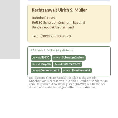
Rechtsanwalt Ulrich S. Müller
Bahnhofstr. 39
86830
Schwabmünchen
(
Bayern
)
Bundesrepublik Deutschland
Tel.:
(08232) 808 84 70
RA Ulrich S. Müller ist gelistet in ...
86830
Schwabmünchen
Anwalt
Anwalt
Bayern
Internetrecht
Anwalt
Anwalt
Verkehrsrecht
Familienrecht
Anwalt
Anwalt
Bei diesem Eintrag handelt es sich nicht um ein
Angebot von Rechtsanwalt Ulrich S. Müller, sondern um
vom Deutschen Anwaltsregister (DAWR) als Betreiber
dieser Webseite bereitgestellte Informationen.