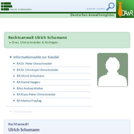
Anwalt suchen
Menü einblenden
Deutsches Anwaltsregister
Rechtsanwalt
Ulrich Schumann
Dres. Ulmschneider & Kollegen
Informationsseite zur Kanzlei
RA Dr. Peter Ulmschneider
RA Dr. Christoph Ulmschneider
RA Ulrich Schumann
RA Daniel Seegers
RAin Andrea Walter
RA Klaus-Peter Ulmschneider
RA Markus Freytag
Visitenkarte
Rechtsanwalt
Ulrich Schumann