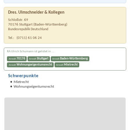
Dres. Ulmschneider & Kollegen
Schloßstr. 69
70176
Stuttgart
(
Baden-Württemberg
)
Bundesrepublik Deutschland
Tel.:
(0711) 61 06 24
RA Ulrich Schumann ist gelistet in ...
70176
Stuttgart
Baden-Württemberg
Anwalt
Anwalt
Anwalt
Wohnungseigentumsrecht
Mietrecht
Anwalt
Anwalt
Schwerpunkte
Mietrecht
Wohnungseigentumsrecht