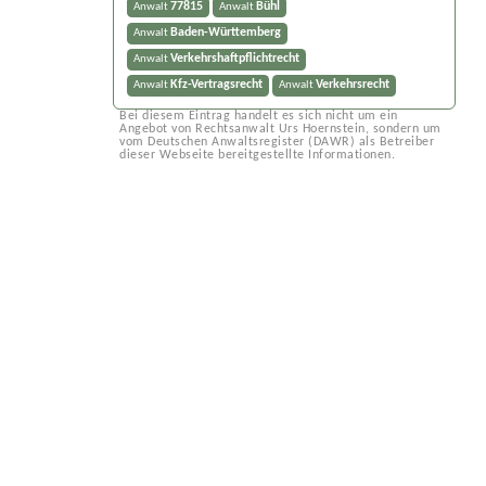
77815
Bühl
Anwalt
Anwalt
Baden-Württemberg
Anwalt
Verkehrshaftpflichtrecht
Anwalt
Kfz-Vertragsrecht
Verkehrsrecht
Anwalt
Anwalt
Bei diesem Eintrag handelt es sich nicht um ein
Angebot von Rechtsanwalt Urs Hoernstein, sondern um
vom Deutschen Anwaltsregister (DAWR) als Betreiber
dieser Webseite bereitgestellte Informationen.