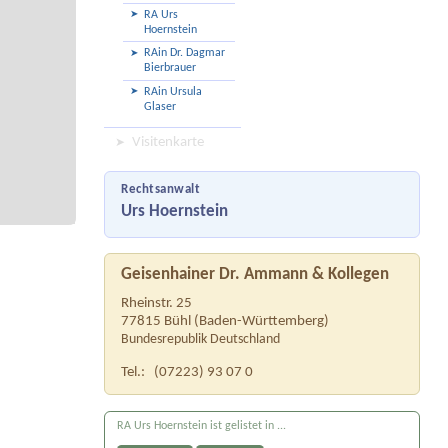
RA Urs
Hoernstein
RAin Dr. Dagmar
Bierbrauer
RAin Ursula
Glaser
Visitenkarte
Rechtsanwalt
Urs Hoernstein
Geisenhainer Dr. Ammann & Kollegen
Rheinstr. 25
77815
Bühl
(
Baden-Württemberg
)
Bundesrepublik Deutschland
Tel.:
(07223) 93 07 0
RA Urs Hoernstein ist gelistet in ...