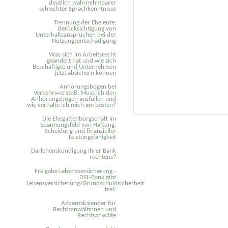
deutlich wahrnehmbarer
schlechter Sprachkenntnisse
Trennung der Eheleute:
Berücksichtigung von
Unterhaltsansprüchen bei der
Nutzungsentschädigung
Was sich im Arbeitsrecht
geändert hat und wie sich
Beschäftigte und Unternehmen
jetzt absichern können
Anhörungsbogen bei
Verkehrsverstoß: Muss ich den
Anhörungsbogen ausfüllen und
wie verhalte ich mich am besten?
Die Ehegattenbürgschaft im
Spannungsfeld von Haftung,
Scheidung und finanzieller
Leistungsfähigkeit
Darlehenskündigung Ihrer Bank
rechtens?
Freigabe Lebensversicherung -
DSL-Bank gibt
Lebensversicherung/Grundschuldsicherheit
frei!
Adventskalender für
Rechtsanwältinnen und
Rechtsanwälte