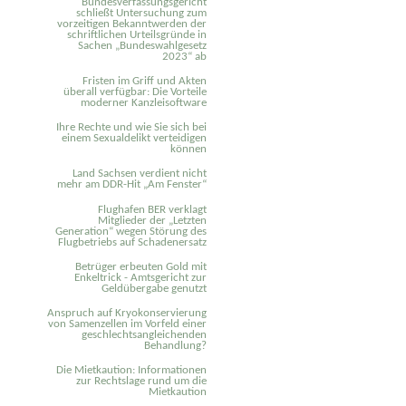
Bundesverfassungsgericht
schließt Untersuchung zum
vorzeitigen Bekanntwerden der
schriftlichen Urteilsgründe in
Sachen „Bundeswahlgesetz
2023“ ab
Fristen im Griff und Akten
überall verfügbar: Die Vorteile
moderner Kanzleisoftware
Ihre Rechte und wie Sie sich bei
einem Sexual­delikt verteidigen
können
Land Sachsen verdient nicht
mehr am DDR-Hit „Am Fenster“
Flughafen BER verklagt
Mitglieder der „Letzten
Generation“ wegen Störung des
Flugbetriebs auf Schadenersatz
Betrüger erbeuten Gold mit
Enkeltrick - Amtsgericht zur
Geldübergabe genutzt
Anspruch auf Kryokonservierung
von Samenzellen im Vorfeld einer
geschlechtsangleichenden
Behandlung?
Die Mietkaution: Informationen
zur Rechtslage rund um die
Mietkaution