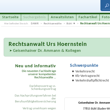
Startseite
Suchergebnis
Anwaltslisten
Fachartikel
Foto
Hier befinden Sie sich:
DAWR
Rechtsanwälte
Bühl
Rechtsanwalt Urs Hoern
Rechtsanwalt
Urs Hoernstein
Geisenhainer Dr. Ammann & Kollegen
Schwerpunkte
Neu und informativ
Die neuesten Fachbeiträge
Verkehrsrecht
unserer kompetenten
Kfz-Vertragsrecht
Rechtsanwälte ...
Verkehrshaftpflichtrecht
Darlehensvertrag vs.
Schenkungsvertrag
Das Nachprüfungsverfahren bei
der
Berufsunfähigkeitsversicherung
Geisenhainer Dr. Ammann
Vertrag unwirksam wegen
77815 Bühl (Baden-W