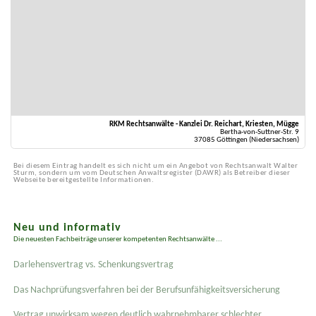
RKM Rechtsanwälte - Kanzlei Dr. Reichart, Kriesten, Mügge
Bertha-von-Suttner-Str. 9
37085 Göttingen (Niedersachsen)
Bei diesem Eintrag handelt es sich nicht um ein Angebot von Rechtsanwalt Walter
Sturm, sondern um vom Deutschen Anwaltsregister (DAWR) als Betreiber dieser
Webseite bereitgestellte Informationen.
Neu und informativ
Die neuesten Fachbeiträge unserer kompetenten Rechtsanwälte ...
Darlehensvertrag vs. Schenkungsvertrag
Das Nachprüfungsverfahren bei der Berufsunfähigkeitsversicherung
Vertrag unwirksam wegen deutlich wahrnehmbarer schlechter