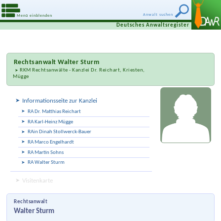
Anwalt suchen
Menü einblenden
Deutsches Anwaltsregister
Rechtsanwalt
Walter Sturm
RKM Rechtsanwälte - Kanzlei Dr. Reichart, Kriesten,
Mügge
Informationsseite zur Kanzlei
RA Dr. Matthias Reichart
RA Karl-Heinz Mügge
RAin Dinah Stollwerck-Bauer
RA Marco Engelhardt
RA Martin Sohns
RA Walter Sturm
Visitenkarte
Rechtsanwalt
Walter Sturm