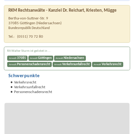
RKM Rechtsanwälte - Kanzlei Dr. Reichart, Kriesten, Mügge
Bertha-von-Suttner-Str. 9
37085
Göttingen
(
Niedersachsen
)
Bundesrepublik Deutschland
Tel.:
(0551) 70 72 80
RA Walter Sturm ist gelistet in ...
37085
Göttingen
Niedersachsen
Anwalt
Anwalt
Anwalt
Personenschadensrecht
Verkehrsunfallrecht
Verkehrsrecht
Anwalt
Anwalt
Anwalt
Schwerpunkte
Verkehrsrecht
Verkehrsunfallrecht
Personenschadensrecht