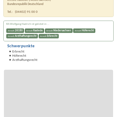
Bundesrepublik Deutschland
Tel.:
(04402) 91 00 0
RA Wolfgang Hadrich ist gelistet in ...
26180
Rastede
Niedersachsen
Höferecht
Anwalt
Anwalt
Anwalt
Anwalt
Arzthaftungsrecht
Erbrecht
Anwalt
Anwalt
Schwerpunkte
Erbrecht
Höferecht
Arzthaftungsrecht