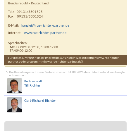
Bundesrepublik Deutschland
Tel.:
09131/5301525
Fax:
09131/5301524
E-Mail:
kanzlei@rae-richter-partner.de
Internet:
www.rae-richter-partner.de
Sprechzeiten:
MO-DO/09:00-12:00, 13:00-17:00
FR/09:00-12:00
Für diesen Eintrag gilt unser Impressum auf unserer Webseite http://www.rae-richter-
partner.de/impressum.htm(www.rae-richter-partner.de)!
*
Die Bewertungen auf dieser Seite wurden am 04.08.2026 dem Datenbestand von Google
entnommen.
Rechtsanwalt
Till Richter
Gert-Richard Richter