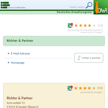
Anwalt suchen
Menü einblenden
Deutsches Anwaltsregister
13
Richter & Partner
E-Mail-Adresse
Homepage
13
Richter & Partner
Schronfeld 72
91054
Erlangen
(
Bayern
)