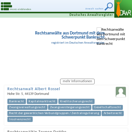
Anwalt suchen
Menü einblenden
Deutsches Anwaltsregister
Rechtsanwälte aus Dortmund mit dem
Schwerpunkt Bankrecht
registriert im Deutschen Anwaltsregister
mehr Informationen
Rechtsanwalt Albert Rossel
Hohe Str. 5
,
44139
Dortmund
Bankrecht
Kapitalmarktrecht
Kreditsicherungsrecht
Zwangsverwaltungsrecht
Zwangsversteigerungsrecht
Gesellschaftsrecht
Recht der gewerblichen Verbundgruppen / Zentralregulierung
Arbeitsrecht
Insolvenzrecht