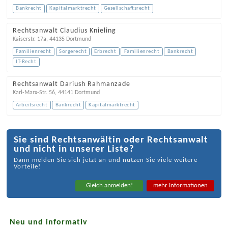
Bankrecht
Kapitalmarktrecht
Gesellschaftsrecht
Rechtsanwalt Claudius Knieling
Kaiserstr. 17a
,
44135
Dortmund
Familienrecht
Sorgerecht
Erbrecht
Familienrecht
Bankrecht
IT-Recht
Rechtsanwalt Dariush Rahmanzade
Karl-Marx-Str. 56
,
44141
Dortmund
Arbeitsrecht
Bankrecht
Kapitalmarktrecht
Sie sind Rechtsanwältin oder Rechtsanwalt
und nicht in unserer Liste?
Dann melden Sie sich jetzt an und nutzen Sie viele weitere
Vorteile!
Gleich anmelden!
mehr Informationen
Neu und informativ