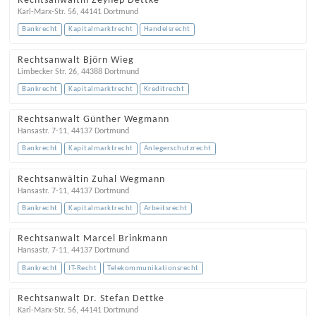
Rechtsanwältin Zeynep Dettke
Karl-Marx-Str. 56
,
44141
Dortmund
Bankrecht
Kapitalmarktrecht
Handelsrecht
Rechtsanwalt Björn Wieg
Limbecker Str. 26
,
44388
Dortmund
Bankrecht
Kapitalmarktrecht
Kreditrecht
Rechtsanwalt Günther Wegmann
Hansastr. 7-11
,
44137
Dortmund
Bankrecht
Kapitalmarktrecht
Anlegerschutzrecht
Rechtsanwältin Zuhal Wegmann
Hansastr. 7-11
,
44137
Dortmund
Bankrecht
Kapitalmarktrecht
Arbeitsrecht
Rechtsanwalt Marcel Brinkmann
Hansastr. 7-11
,
44137
Dortmund
Bankrecht
IT-Recht
Telekommunikationsrecht
Rechtsanwalt Dr. Stefan Dettke
Karl-Marx-Str. 56
,
44141
Dortmund