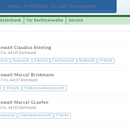
datenbank
für Rechtsanwälte
Service
nwalt Claudius Knieling
 17a
,
44135
Dortmund
recht
Sorgerecht
Erbrecht
Familienrecht
Bankrecht
IT-Recht
anwalt Marcel Brinkmann
 7-11
,
44137
Dortmund
t
IT-Recht
Telekommunikationsrecht
anwalt Marcel Graefen
 17a
,
44135
Dortmund
erbsrecht
Unternehmensrecht
IT-Recht