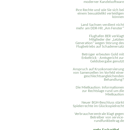
moderner Kanzleisoftware
Ihre Rechte und wie Sie sich bei
einem Sexual­delikt verteidigen
können
Land Sachsen verdient nicht
mehr am DDR-Hit „Am Fenster“
Flughafen BER verklagt
Mitglieder der „Letzten
Generation“ wegen Störung des
Flugbetriebs auf Schadenersatz
Betrüger erbeuten Gold mit
Enkeltrick - Amtsgericht zur
Geldübergabe genutzt
Anspruch auf Kryokonservierung
von Samenzellen im Vorfeld einer
geschlechtsangleichenden
Behandlung?
Die Mietkaution: Informationen
zur Rechtslage rund um die
Mietkaution
Neuer BGH-Beschluss stärkt
Spielerrechte im Glücksspielrecht
Verbraucherzentrale klagt gegen
Betreiber von service-
rundfunkbeitrag.de
mehr Fachartikel ...