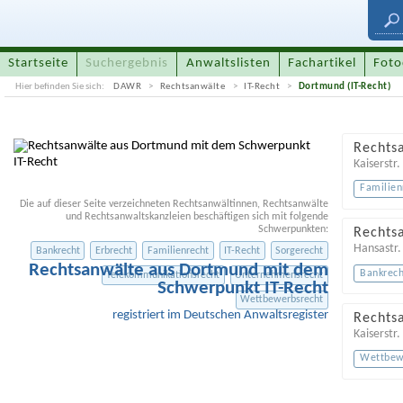
Startseite
Suchergebnis
Anwaltslisten
Fachartikel
Foto
Hier befinden Sie sich:
DAWR
Rechtsanwälte
IT-Recht
Dortmund (IT-Recht)
Rechtsa
Kaiserstr.
Familien
Die auf dieser Seite verzeichneten Rechtsanwältinnen, Rechtsanwälte
und Rechtsanwaltskanzleien beschäftigen sich mit folgende
Schwerpunkten:
Rechts
Hansastr.
Bankrecht
Erbrecht
Familienrecht
IT-Recht
Sorgerecht
Rechtsanwälte aus Dortmund mit dem
Bankrech
Telekommunikationsrecht
Unternehmensrecht
Schwerpunkt IT-Recht
Wettbewerbsrecht
registriert im Deutschen Anwaltsregister
Rechts
Kaiserstr.
Wettbew