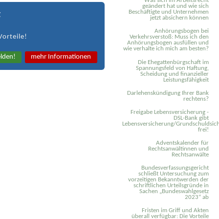
Was sich im Arbeitsrecht
geändert hat und wie sich
Beschäftigte und Unternehmen
t
jetzt absichern können
Anhörungsbogen bei
Vorteile!
Verkehrsverstoß: Muss ich den
Anhörungsbogen ausfüllen und
wie verhalte ich mich am besten?
lden!
mehr Informationen
Die Ehegattenbürgschaft im
Spannungsfeld von Haftung,
Scheidung und finanzieller
Leistungsfähigkeit
Darlehenskündigung Ihrer Bank
rechtens?
Freigabe Lebensversicherung -
DSL-Bank gibt
Lebensversicherung/Grundschuldsich
frei!
Adventskalender für
Rechtsanwältinnen und
Rechtsanwälte
Bundesverfassungsgericht
schließt Untersuchung zum
vorzeitigen Bekanntwerden der
schriftlichen Urteilsgründe in
Sachen „Bundeswahlgesetz
2023“ ab
Fristen im Griff und Akten
überall verfügbar: Die Vorteile