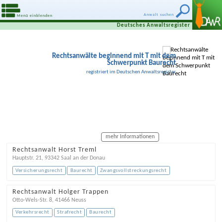
Anwalt suchen
Menü einblenden
Deutsches Anwaltsregister
Rechtsanwälte beginnend mit T mit dem
Schwerpunkt Baurecht
registriert im Deutschen Anwaltsregister
mehr Informationen
Rechtsanwalt Horst Treml
Hauptstr. 21
,
93342
Saal an der Donau
Versicherungsrecht
Baurecht
Zwangsvollstreckungsrecht
Rechtsanwalt Holger Trappen
Otto-Wels-Str. 8
,
41466
Neuss
Verkehrsrecht
Strafrecht
Baurecht