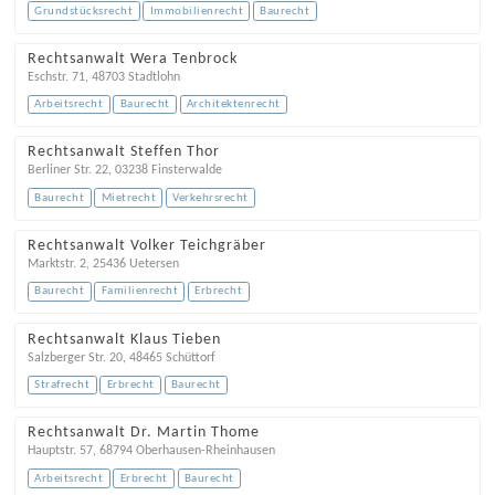
Grundstücksrecht
Immobilienrecht
Baurecht
Rechtsanwalt Wera Tenbrock
Eschstr. 71
,
48703
Stadtlohn
Arbeitsrecht
Baurecht
Architektenrecht
Rechtsanwalt Steffen Thor
Berliner Str. 22
,
03238
Finsterwalde
Baurecht
Mietrecht
Verkehrsrecht
Rechtsanwalt Volker Teichgräber
Marktstr. 2
,
25436
Uetersen
Baurecht
Familienrecht
Erbrecht
Rechtsanwalt Klaus Tieben
Salzberger Str. 20
,
48465
Schüttorf
Strafrecht
Erbrecht
Baurecht
Rechtsanwalt Dr. Martin Thome
Hauptstr. 57
,
68794
Oberhausen-Rheinhausen
Arbeitsrecht
Erbrecht
Baurecht