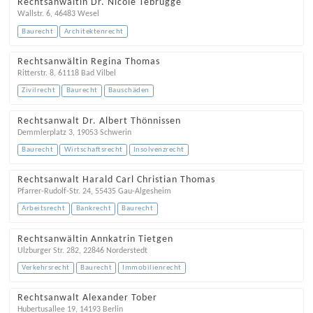
Rechtsanwältin Dr. Nicole Tebrügge
Wallstr. 6
,
46483
Wesel
Baurecht
Architektenrecht
Rechtsanwältin Regina Thomas
Ritterstr. 8
,
61118
Bad Vilbel
Zivilrecht
Baurecht
Bauschäden
Rechtsanwalt Dr. Albert Thönnissen
Demmlerplatz 3
,
19053
Schwerin
Baurecht
Wirtschaftsrecht
Insolvenzrecht
Rechtsanwalt Harald Carl Christian Thomas
Pfarrer-Rudolf-Str. 24
,
55435
Gau-Algesheim
Arbeitsrecht
Bankrecht
Baurecht
Rechtsanwältin Annkatrin Tietgen
Ulzburger Str. 282
,
22846
Norderstedt
Verkehrsrecht
Baurecht
Immobilienrecht
Rechtsanwalt Alexander Tober
Hubertusallee 19
,
14193
Berlin