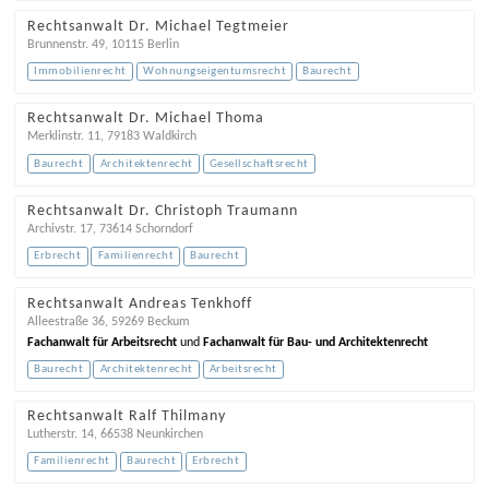
Rechtsanwalt Dr. Michael Tegtmeier
Brunnenstr. 49
,
10115
Berlin
Immobilienrecht
Wohnungseigentumsrecht
Baurecht
Rechtsanwalt Dr. Michael Thoma
Merklinstr. 11
,
79183
Waldkirch
Baurecht
Architektenrecht
Gesellschaftsrecht
Rechtsanwalt Dr. Christoph Traumann
Archivstr. 17
,
73614
Schorndorf
Erbrecht
Familienrecht
Baurecht
Rechtsanwalt Andreas Tenkhoff
Alleestraße 36
,
59269
Beckum
Fachanwalt für Arbeitsrecht
und
Fachanwalt für Bau- und Architektenrecht
Baurecht
Architektenrecht
Arbeitsrecht
Rechtsanwalt Ralf Thilmany
Lutherstr. 14
,
66538
Neunkirchen
Familienrecht
Baurecht
Erbrecht