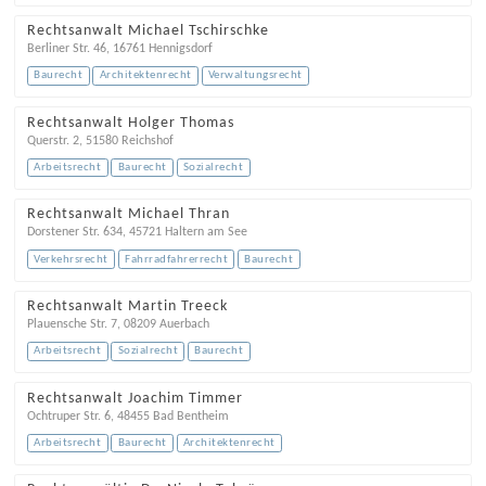
Rechtsanwalt Michael Tschirschke
Berliner Str. 46
,
16761
Hennigsdorf
Baurecht
Architektenrecht
Verwaltungsrecht
Rechtsanwalt Holger Thomas
Querstr. 2
,
51580
Reichshof
Arbeitsrecht
Baurecht
Sozialrecht
Rechtsanwalt Michael Thran
Dorstener Str. 634
,
45721
Haltern am See
Verkehrsrecht
Fahrradfahrerrecht
Baurecht
Rechtsanwalt Martin Treeck
Plauensche Str. 7
,
08209
Auerbach
Arbeitsrecht
Sozialrecht
Baurecht
Rechtsanwalt Joachim Timmer
Ochtruper Str. 6
,
48455
Bad Bentheim
Arbeitsrecht
Baurecht
Architektenrecht