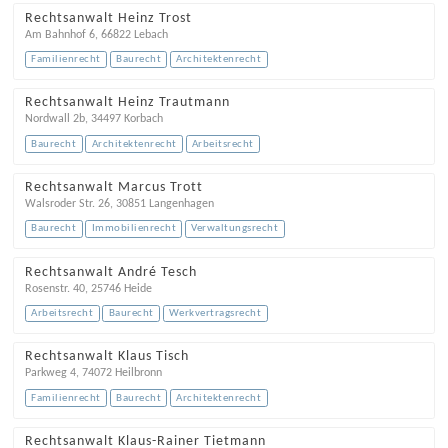
Rechtsanwalt Heinz Trost
Am Bahnhof 6
,
66822
Lebach
Familienrecht
Baurecht
Architektenrecht
Rechtsanwalt Heinz Trautmann
Nordwall 2b
,
34497
Korbach
Baurecht
Architektenrecht
Arbeitsrecht
Rechtsanwalt Marcus Trott
Walsroder Str. 26
,
30851
Langenhagen
Baurecht
Immobilienrecht
Verwaltungsrecht
Rechtsanwalt André Tesch
Rosenstr. 40
,
25746
Heide
Arbeitsrecht
Baurecht
Werkvertragsrecht
Rechtsanwalt Klaus Tisch
Parkweg 4
,
74072
Heilbronn
Familienrecht
Baurecht
Architektenrecht
Rechtsanwalt Klaus-Rainer Tietmann