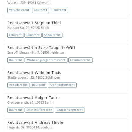
Werkstr. 209
,
19061
Schwerin
Verkehrsrecht
Baurecht
Bankrecht
Rechtsanwalt Stephan Thiel
Neusser Str. 24
,
52428
Jülich
Erbrecht
Baurecht
Sozialrecht
Rechtsanwältin Sylke Taugnitz-Witt
Ernst-Thälmann-Str. 7
,
01809
Heidenau
Baurecht
Wohnungseigentumsrecht
Familienrecht
Rechtsanwalt Wilhelm Taxis
Stadtgrabenstr. 22
,
71032
Böblingen
Arbeitsrecht
Baurecht
Architektenrecht
Rechtsanwalt Holger Tacke
Großbeerenstr. 89
,
10963
Berlin
Baurecht
Architektenrecht
Bauplanungsrecht
Rechtsanwalt Andreas Thiele
Hegelstr. 39
,
39104
Magdeburg