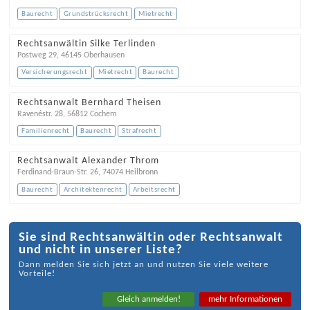
Baurecht
Grundstrücksrecht
Mietrecht
Rechtsanwältin Silke Terlinden
Postweg 29
,
46145
Oberhausen
Versicherungsrecht
Mietrecht
Baurecht
Rechtsanwalt Bernhard Theisen
Ravenéstr. 28
,
56812
Cochem
Familienrecht
Baurecht
Strafrecht
Rechtsanwalt Alexander Throm
Ferdinand-Braun-Str. 26
,
74074
Heilbronn
Baurecht
Architektenrecht
Arbeitsrecht
Sie sind Rechtsanwältin oder Rechtsanwalt
und nicht in unserer Liste?
Dann melden Sie sich jetzt an und nutzen Sie viele weitere
Vorteile!
Gleich anmelden!
mehr Informationen