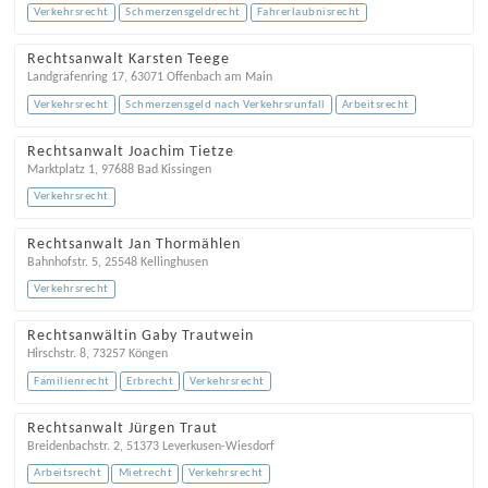
Verkehrsrecht
Schmerzensgeldrecht
Fahrerlaubnisrecht
Rechtsanwalt Karsten Teege
Landgrafenring 17
,
63071
Offenbach am Main
Verkehrsrecht
Schmerzensgeld nach Verkehrsrunfall
Arbeitsrecht
Rechtsanwalt Joachim Tietze
Marktplatz 1
,
97688
Bad Kissingen
Verkehrsrecht
Rechtsanwalt Jan Thormählen
Bahnhofstr. 5
,
25548
Kellinghusen
Verkehrsrecht
Rechtsanwältin Gaby Trautwein
Hirschstr. 8
,
73257
Köngen
Familienrecht
Erbrecht
Verkehrsrecht
Rechtsanwalt Jürgen Traut
Breidenbachstr. 2
,
51373
Leverkusen-Wiesdorf
Arbeitsrecht
Mietrecht
Verkehrsrecht