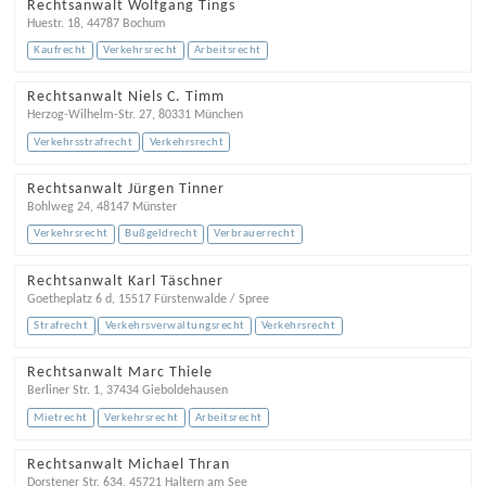
Rechtsanwalt Wolfgang Tings
Huestr. 18
,
44787
Bochum
Kaufrecht
Verkehrsrecht
Arbeitsrecht
Rechtsanwalt Niels C. Timm
Herzog-Wilhelm-Str. 27
,
80331
München
Verkehrsstrafrecht
Verkehrsrecht
Rechtsanwalt Jürgen Tinner
Bohlweg 24
,
48147
Münster
Verkehrsrecht
Bußgeldrecht
Verbrauerrecht
Rechtsanwalt Karl Täschner
Goetheplatz 6 d
,
15517
Fürstenwalde / Spree
Strafrecht
Verkehrsverwaltungsrecht
Verkehrsrecht
Rechtsanwalt Marc Thiele
Berliner Str. 1
,
37434
Gieboldehausen
Mietrecht
Verkehrsrecht
Arbeitsrecht
Rechtsanwalt Michael Thran
Dorstener Str. 634
,
45721
Haltern am See