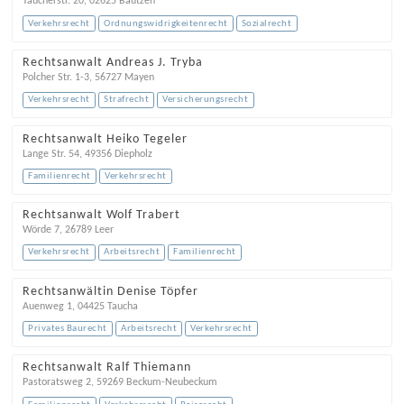
Taucherstr. 20
,
02625
Bautzen
Verkehrsrecht
Ordnungswidrigkeitenrecht
Sozialrecht
Rechtsanwalt Andreas J. Tryba
Polcher Str. 1-3
,
56727
Mayen
Verkehrsrecht
Strafrecht
Versicherungsrecht
Rechtsanwalt Heiko Tegeler
Lange Str. 54
,
49356
Diepholz
Familienrecht
Verkehrsrecht
Rechtsanwalt Wolf Trabert
Wörde 7
,
26789
Leer
Verkehrsrecht
Arbeitsrecht
Familienrecht
Rechtsanwältin Denise Töpfer
Auenweg 1
,
04425
Taucha
Privates Baurecht
Arbeitsrecht
Verkehrsrecht
Rechtsanwalt Ralf Thiemann
Pastoratsweg 2
,
59269
Beckum-Neubeckum