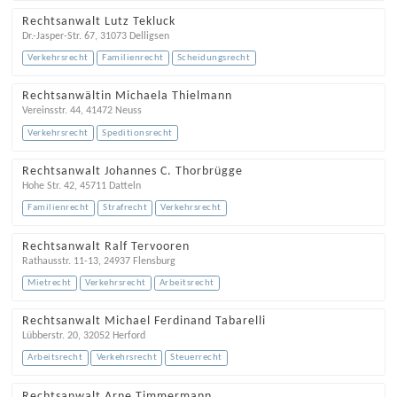
Rechtsanwalt Lutz Tekluck
Dr.-Jasper-Str. 67
,
31073
Delligsen
Verkehrsrecht
Familienrecht
Scheidungsrecht
Rechtsanwältin Michaela Thielmann
Vereinsstr. 44
,
41472
Neuss
Verkehrsrecht
Speditionsrecht
Rechtsanwalt Johannes C. Thorbrügge
Hohe Str. 42
,
45711
Datteln
Familienrecht
Strafrecht
Verkehrsrecht
Rechtsanwalt Ralf Tervooren
Rathausstr. 11-13
,
24937
Flensburg
Mietrecht
Verkehrsrecht
Arbeitsrecht
Rechtsanwalt Michael Ferdinand Tabarelli
Lübberstr. 20
,
32052
Herford
Arbeitsrecht
Verkehrsrecht
Steuerrecht
Rechtsanwalt Arne Timmermann