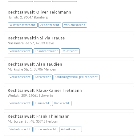
Rechtsanwalt Oliver Teichmann
Hainstr. 2
,
96047
Bamberg
Wirtschaftsrecht
Arbeitsrecht
Verkehrsrecht
Rechtsanwältin Silvia Traute
Nassauerallee 57
,
47533
Kleve
Verkehrsrecht
Insolvenzrecht
Mietrecht
Rechtsanwalt Alan Taudien
Märkische Str. 1
,
58706
Menden
Verkehrsrecht
Strafrecht
Ordnungswidrigkeitenrecht
Rechtsanwalt Klaus-Rainer Tietmann
Werkstr. 209
,
19061
Schwerin
Verkehrsrecht
Baurecht
Bankrecht
Rechtsanwalt Frank Thielmann
Marburger Str. 48
,
35745
Herborn
Verkehrsrecht
Internetrecht
Arbeitsrecht