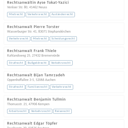
Rechtsanwältin Ayse Tokat-Yazici
Venloer Str. 80
,
41462
Neuss
Mietrecht
Verkehrsrecht
Ausländerrecht
Rechtsanwalt Pierre Torster
Wasserburger Str. 41
,
83071
Stephanskirchen
Verkehrsrecht
Mietrecht
Scheidungsrecht
Rechtsanwalt Frank Thiele
Rahlandsweg 25
,
27432
Bremervörde
Strafrecht
Bußgeldrecht
Verkehrsrecht
Rechtsanwalt Bijan Tamrzadeh
Oppenhoffallee 3-5
,
52066
Aachen
Strafrecht
Familienrecht
Verkehrsrecht
Rechtsanwalt Benjamin Tullmin
Thomasstr. 21
,
47906
Kempen
Arbeitsrecht
Verkehrsrecht
Reiserecht
Rechtsanwalt Edgar Töpfer