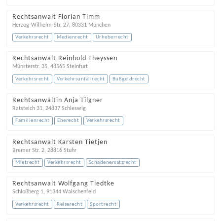
Rechtsanwalt Florian Timm
Herzog-Wilhelm-Str. 27
,
80331
München
Verkehrsrecht
Medienrecht
Urheberrecht
Rechtsanwalt Reinhold Theyssen
Münsterstr. 35
,
48565
Steinfurt
Verkehrsrecht
Verkehrsunfallrecht
Bußgeldrecht
Rechtsanwältin Anja Tilgner
Ratsteich 31
,
24837
Schleswig
Familienrecht
Eherecht
Verkehrsrecht
Rechtsanwalt Karsten Tietjen
Bremer Str. 2
,
28816
Stuhr
Mietrecht
Verkehrsrecht
Schadenersatzrecht
Rechtsanwalt Wolfgang Tiedtke
Schloßberg 1
,
91344
Waischenfeld
Verkehrsrecht
Reiserecht
Sportrecht