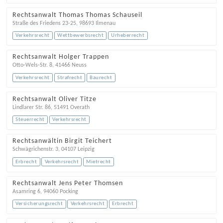
Rechtsanwalt Thomas Thomas Schauseil
Straße des Friedens 23-25
,
98693
Ilmenau
Verkehrsrecht
Wettbewerbsrecht
Urheberrecht
Rechtsanwalt Holger Trappen
Otto-Wels-Str. 8
,
41466
Neuss
Verkehrsrecht
Strafrecht
Baurecht
Rechtsanwalt Oliver Titze
Lindlarer Str. 86
,
51491
Overath
Steuerrecht
Verkehrsrecht
Rechtsanwältin Birgit Teichert
Schwägrichenstr. 3
,
04107
Leipzig
Erbrecht
Verkehrsrecht
Mietrecht
Rechtsanwalt Jens Peter Thomsen
Asamring 6
,
94060
Pocking
Versicherungsrecht
Verkehrsrecht
Erbrecht