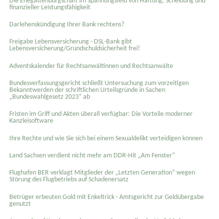
Die Ehegattenbürgschaft im Spannungsfeld von Haftung, Scheidung und
finanzieller Leistungsfähigkeit
Darlehenskündigung Ihrer Bank rechtens?
Freigabe Lebensversicherung - DSL-Bank gibt
Lebensversicherung/Grundschuldsicherheit frei!
Adventskalender für Rechtsanwältinnen und Rechtsanwälte
Bundesverfassungsgericht schließt Untersuchung zum vorzeitigen
Bekanntwerden der schriftlichen Urteilsgründe in Sachen
„Bundeswahlgesetz 2023“ ab
Fristen im Griff und Akten überall verfügbar: Die Vorteile moderner
Kanzleisoftware
Ihre Rechte und wie Sie sich bei einem Sexual­delikt verteidigen können
Land Sachsen verdient nicht mehr am DDR-Hit „Am Fenster“
Flughafen BER verklagt Mitglieder der „Letzten Generation“ wegen
Störung des Flugbetriebs auf Schadenersatz
Betrüger erbeuten Gold mit Enkeltrick - Amtsgericht zur Geldübergabe
genutzt