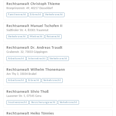
Rechtsanwalt Christoph Thieme
Kronprinzenstr. 49
,
40217
Düsseldorf
Familienrecht
Erbrecht
Verkehrsrecht
Rechtsanwalt Manuel Tschofen II
Südtiroler Str. 4
,
83301
Traunreut
Verkehrsrecht
Mietrecht
Reiserecht
Rechtsanwalt Dr. Andreas Traudt
Grabenstr. 32
,
73033
Göppingen
Arbeitsrecht
Internetrecht
Verkehrsrecht
Rechtsanwalt Wilhelm Thonemann
Am Thy 3
,
33034
Brakel
Arbeitsrecht
Erbrecht
Verkehrsrecht
Rechtsanwalt Silvio Thoß
Laasener Str. 5
,
07545
Gera
Insolvenzrecht
Versicherungsrecht
Verkehrsrecht
Rechtsanwalt Heiko Tönnies