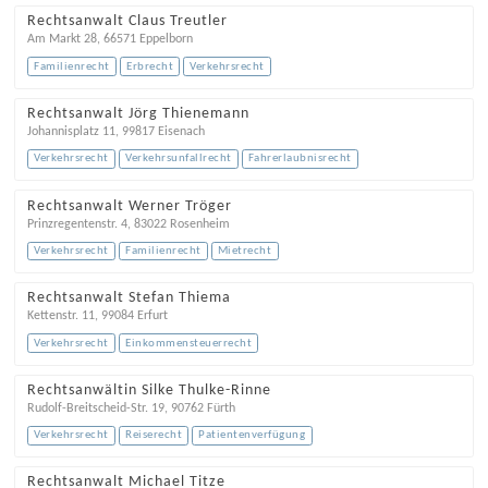
Rechtsanwalt Claus Treutler
Am Markt 28
,
66571
Eppelborn
Familienrecht
Erbrecht
Verkehrsrecht
Rechtsanwalt Jörg Thienemann
Johannisplatz 11
,
99817
Eisenach
Verkehrsrecht
Verkehrsunfallrecht
Fahrerlaubnisrecht
Rechtsanwalt Werner Tröger
Prinzregentenstr. 4
,
83022
Rosenheim
Verkehrsrecht
Familienrecht
Mietrecht
Rechtsanwalt Stefan Thiema
Kettenstr. 11
,
99084
Erfurt
Verkehrsrecht
Einkommensteuerrecht
Rechtsanwältin Silke Thulke-Rinne
Rudolf-Breitscheid-Str. 19
,
90762
Fürth
Verkehrsrecht
Reiserecht
Patientenverfügung
Rechtsanwalt Michael Titze