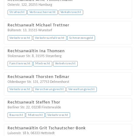
Osterstr. 122
,
20255
Hamburg
Strafrecht
Verbraucherrecht
Verkehrsrecht
Rechtsanwalt Michael Trettner
Bültenstr. 13
,
31515
Wunstorf
Verkehrsrecht
Verkehrsunfallrecht
Schmerzensgeld
Rechtsanwältin Ina Thomsen
Stolzenauer Str. 8
,
31595
Steyerberg
Familienrecht
Mietrecht
Verkehrsrecht
Rechtsanwalt Thorsten Teßmar
Oldenburger Str. 131
,
27753
Delmenhorst
Verkehrsrecht
Versicherungsrecht
Verwaltungsrecht
Rechtsanwalt Steffen Thor
Berliner Str. 22
,
03238
Finsterwalde
Baurecht
Mietrecht
Verkehrsrecht
Rechtsanwältin Grit Tschautscher-Bonk
Luisenstr. 18 b
,
06333
Hettstedt