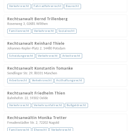
Verkehrsrecht
Fahrradfahrerrecht
Baurecht
Rechtsanwalt Bernd Trillenberg
Rosenweg 3
,
02681
Wilthen
Familienrecht
Verkehrsrecht
Sozialrecht
Rechtsanwalt Reinhard Thiele
Johannes-Kepler-Platz 2
,
14480
Potsdam
Scheidungsrecht
Verkehrsrecht
Arbeitsrecht
Rechtsanwalt Konstantin Tomanke
Sendlinger Str. 29
,
80331
München
Arbeitsrecht
Verkehrsrecht
Arzthaftungsrecht
Rechtsanwalt Friedhelm Thien
Bahnhofstr. 22
,
59302
Oelde
Verkehrsrecht
Verkehrsunfallrecht
Bußgeldrecht
Rechtsanwältin Monika Tretter
Freudenstädter Str. 2
,
72202
Nagold
Familienrecht
Eherecht
Verkehrsrecht