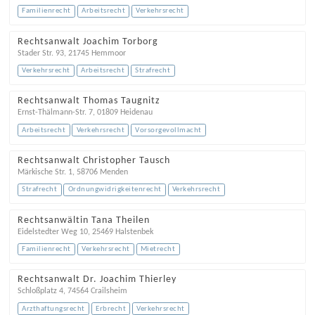
Familienrecht
Arbeitsrecht
Verkehrsrecht
Rechtsanwalt Joachim Torborg
Stader Str. 93
,
21745
Hemmoor
Verkehrsrecht
Arbeitsrecht
Strafrecht
Rechtsanwalt Thomas Taugnitz
Ernst-Thälmann-Str. 7
,
01809
Heidenau
Arbeitsrecht
Verkehrsrecht
Vorsorgevollmacht
Rechtsanwalt Christopher Tausch
Märkische Str. 1
,
58706
Menden
Strafrecht
Ordnungwidrigkeitenrecht
Verkehrsrecht
Rechtsanwältin Tana Theilen
Eidelstedter Weg 10
,
25469
Halstenbek
Familienrecht
Verkehrsrecht
Mietrecht
Rechtsanwalt Dr. Joachim Thierley
Schloßplatz 4
,
74564
Crailsheim
Arzthaftungsrecht
Erbrecht
Verkehrsrecht