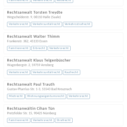
Familienrecht
Verkehrsrecht
Reiserecht
Rechtsanwalt Torsten Treydte
Wegscheiderstr. 9
,
06110
Halle (Saale)
Verkehrsrecht
Verkehrsunfallrecht
Verkehrsstrafrecht
Rechtsanwalt Walter Thimm
Frankenstr. 362
,
45133
Essen
Familienrecht
Erbrecht
Verkehrsrecht
Rechtsanwalt Klaus Telgenbüscher
Wagenbergstr. 2
,
59759
Arnsberg
Verkehrsrecht
Verkehrsunfallrecht
Kaufrecht
Rechtsanwalt Paul Trauth
Gustav-Pharrius-Str. 1-3
,
55543
Bad Kreuznach
Mietrecht
Wohnungseigentumsrecht
Verkehrsrecht
Rechtsanwältin Cihan Tün
Pretzfelder Str. 15
,
90425
Nürnberg
Familienrecht
Verkehrsrecht
Strafrecht