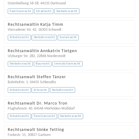
Ostenhellweg 56-58
,
44135
Dortmund
Familienrecht
Strafrecht
Verkehrsrecht
Rechtsanwältin Katja Timm
Vierradener Str. 42
,
16303
Schwedt
Arbeitsrecht
Verkehrsrecht
Sozialrecht
Rechtsanwältin Annkatrin Tietgen
Ulzburger Str. 282
,
22846
Norderstedt
Verkehrsrecht
Baurecht
Immobilienrecht
Rechtsanwalt Steffen Tänzer
Bahnhofstr. 1
,
04435
Schkeuditz
Arbeitsrecht
Erbrecht
Verkehrsrecht
Rechtsanwalt Dr. Marco Tron
Flughafenstr. 40
,
64546
Mörfelden-Walldorf
Arbeitsrecht
Familienrecht
Verkehrsrecht
Rechtsanwalt Sönke Tetting
Fockestr. 15
,
30827
Garbsen