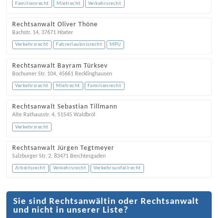
Familienrecht
Mietrecht
Verkehrsrecht
Rechtsanwalt Oliver Thöne
Bachstr. 14
,
37671
Höxter
Verkehrsrecht
Fahrerlaubnisrecht
MPU
Rechtsanwalt Bayram Türksev
Bochumer Str. 104
,
45661
Recklinghausen
Verkehrsrecht
Mietrecht
Familienrecht
Rechtsanwalt Sebastian Tillmann
Alte Rathausstr. 4
,
51545
Waldbröl
Verkehrsrecht
Rechtsanwalt Jürgen Tegtmeyer
Salzburger Str. 2
,
83471
Berchtesgaden
Arbeitsrecht
Verkehrsrecht
Verkehrsunfallrecht
Sie sind Rechtsanwältin oder Rechtsanwalt
und nicht in unserer Liste?