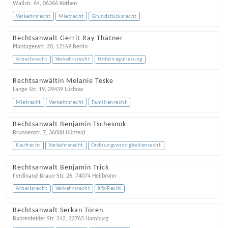
Wallstr. 64
,
06366
Köthen
Verkehrsrecht
Mietrecht
Grundstücksrecht
Rechtsanwalt Gerrit Ray Thätner
Plantagenstr. 20
,
12169
Berlin
Arbeitsrecht
Verkehrsrecht
Unfallregulierung
Rechtsanwältin Melanie Teske
Lange Str. 19
,
29439
Lüchow
Mietrecht
Verkehrsrecht
Familienrecht
Rechtsanwalt Benjamin Tschesnok
Brunnenstr. 7
,
36088
Hünfeld
Kaufrecht
Verkehrsrecht
Ordnungswidrigkeitenrecht
Rechtsanwalt Benjamin Trick
Ferdinand-Braun-Str. 26
,
74074
Heilbronn
Arbeitsrecht
Verkehrsrecht
Kfz-Recht
Rechtsanwalt Serkan Tören
Bahrenfelder Str. 242
,
22765
Hamburg