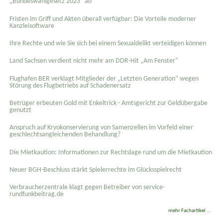
„Bundeswahlgesetz 2023“ ab
Fristen im Griff und Akten überall verfügbar: Die Vorteile moderner
Kanzleisoftware
Ihre Rechte und wie Sie sich bei einem Sexual­delikt verteidigen können
Land Sachsen verdient nicht mehr am DDR-Hit „Am Fenster“
Flughafen BER verklagt Mitglieder der „Letzten Generation“ wegen
Störung des Flugbetriebs auf Schadenersatz
Betrüger erbeuten Gold mit Enkeltrick - Amtsgericht zur Geldübergabe
genutzt
Anspruch auf Kryokonservierung von Samenzellen im Vorfeld einer
geschlechtsangleichenden Behandlung?
Die Mietkaution: Informationen zur Rechtslage rund um die Mietkaution
Neuer BGH-Beschluss stärkt Spielerrechte im Glücksspielrecht
Verbraucherzentrale klagt gegen Betreiber von service-
rundfunkbeitrag.de
mehr Fachartikel ...