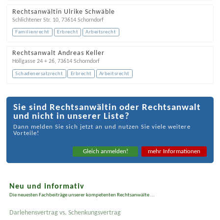
Rechtsanwältin Ulrike Schwäble
Schlichtener Str. 10
,
73614
Schorndorf
Familienrecht
Erbrecht
Arbeitsrecht
Rechtsanwalt Andreas Keller
Höllgasse 24 + 26
,
73614
Schorndorf
Schadenersatzrecht
Erbrecht
Arbeitsrecht
Sie sind Rechtsanwältin oder Rechtsanwalt
und nicht in unserer Liste?
Dann melden Sie sich jetzt an und nutzen Sie viele weitere
Vorteile!
Gleich anmelden!
mehr Informationen
Neu und informativ
Die neuesten Fachbeiträge unserer kompetenten Rechtsanwälte ...
Darlehensvertrag vs. Schenkungsvertrag