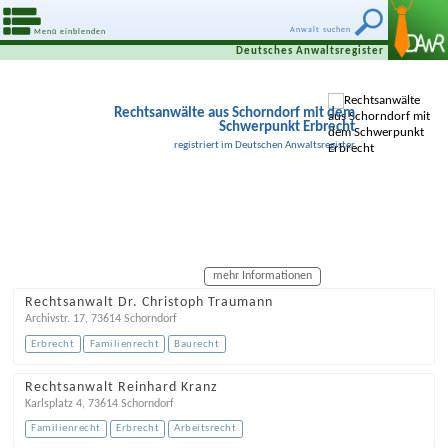
Anwalt suchen
Menü einblenden
Deutsches Anwaltsregister
Rechtsanwälte aus Schorndorf mit dem
Schwerpunkt Erbrecht
registriert im Deutschen Anwaltsregister
mehr Informationen
Rechtsanwalt Dr. Christoph Traumann
Archivstr. 17
,
73614
Schorndorf
Erbrecht
Familienrecht
Baurecht
Rechtsanwalt Reinhard Kranz
Karlsplatz 4
,
73614
Schorndorf
Familienrecht
Erbrecht
Arbeitsrecht