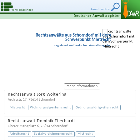
Anwalt suchen
Menü einblenden
Deutsches Anwaltsregister
Rechtsanwälte aus Schorndorf mit dem
Schwerpunkt Mietrecht
registriert im Deutschen Anwaltsregister
mehr Informationen
Rechtsanwalt Jörg Woltering
Archivstr. 17
,
73614
Schorndorf
Mietrecht
Wohnungseigentumsrecht
Ordnungswidrigkeitenrecht
Rechtsanwalt Dominik Eberhardt
Oberer Marktplatz 6
,
73614
Schorndorf
Arbeitsrecht
Sozialversicherungsrecht
Mietrecht