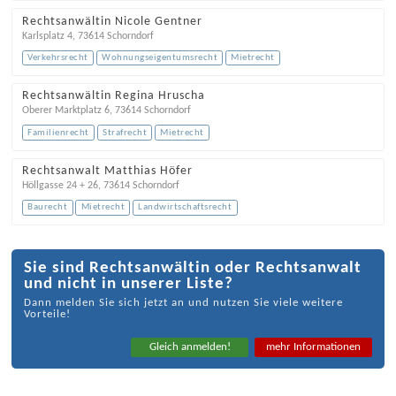
Rechtsanwältin Nicole Gentner
Karlsplatz 4
,
73614
Schorndorf
Verkehrsrecht
Wohnungseigentumsrecht
Mietrecht
Rechtsanwältin Regina Hruscha
Oberer Marktplatz 6
,
73614
Schorndorf
Familienrecht
Strafrecht
Mietrecht
Rechtsanwalt Matthias Höfer
Höllgasse 24 + 26
,
73614
Schorndorf
Baurecht
Mietrecht
Landwirtschaftsrecht
Sie sind Rechtsanwältin oder Rechtsanwalt
und nicht in unserer Liste?
Dann melden Sie sich jetzt an und nutzen Sie viele weitere
Vorteile!
Gleich anmelden!
mehr Informationen