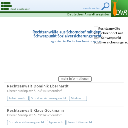
Anwalt suchen
Menü einblenden
Deutsches Anwaltsregister
Rechtsanwälte aus Schorndorf mit dem
Schwerpunkt Sozialversicherungsrecht
registriert im Deutschen Anwaltsregister
mehr Informationen
Rechtsanwalt Dominik Eberhardt
Oberer Marktplatz 6
,
73614
Schorndorf
Arbeitsrecht
Sozialversicherungsrecht
Mietrecht
Rechtsanwalt Klaus Göckmann
Oberer Marktplatz 6
,
73614
Schorndorf
Sozialversicherungsrecht
Agrarrecht
Immobilienrecht