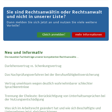
Sie sind Rechtsanwältin oder Rechtsanwalt
und nicht in unserer Liste?
Dann melden Sie sich jetzt an und nutzen Sie viele weitere
Vorteile!
Gleich anmelden!
mehr Informationen
Neu und informativ
Die neuesten Fachbeiträge unserer kompetenten Rechtsanwälte ...
Darlehensvertrag vs. Schenkungsvertrag
Das Nachprüfungsverfahren bei der Berufsunfähigkeitsversicherung
Vertrag unwirksam wegen deutlich wahrnehmbarer schlechter
Sprachkenntnisse
Trennung der Eheleute: Berücksichtigung von Unterhaltsansprüchen bei
der Nutzungsentschädigung
Was sich im Arbeitsrecht geändert hat und wie sich Beschäftigte und
Unternehmen jetzt absichern können