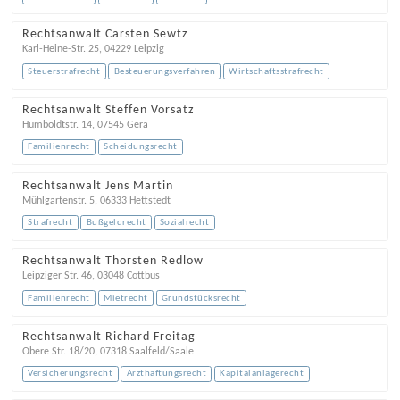
Rechtsanwalt Carsten Sewtz
Karl-Heine-Str. 25
,
04229
Leipzig
Steuerstrafrecht
Besteuerungsverfahren
Wirtschaftsstrafrecht
Rechtsanwalt Steffen Vorsatz
Humboldtstr. 14
,
07545
Gera
Familienrecht
Scheidungsrecht
Rechtsanwalt Jens Martin
Mühlgartenstr. 5
,
06333
Hettstedt
Strafrecht
Bußgeldrecht
Sozialrecht
Rechtsanwalt Thorsten Redlow
Leipziger Str. 46
,
03048
Cottbus
Familienrecht
Mietrecht
Grundstücksrecht
Rechtsanwalt Richard Freitag
Obere Str. 18/20
,
07318
Saalfeld/Saale
Versicherungsrecht
Arzthaftungsrecht
Kapitalanlagerecht