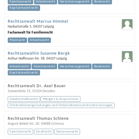
Familienrecht
Arbeitsrecht
Versicherungsrecht
Bankrecht
Kapitalmarktrecht
Rechtsanwalt Marcus Himmel
Harkortstraße 5
,
04107
Leipzig
Fachanwalt für Familienrecht
Mietrecht
Arbeitsrecht
Rechtsanwältin Susanne Bergk
Arthur-Hoffmann-Str. 58
,
04107
Leipzig
Arbeitsrecht
Familienrecht
Versicherungsrecht
Bankrecht
Kapitalmarktrecht
Rechtsanwalt Dr. Axel Bauer
Sonnenleite 15
,
01324
Dresden
Gesellschaftsrecht
Mergers & Acquisitions
Unternehmensgründungen und Unternehmensumstrukturierungen
Rechtsanwalt Thomas Schiene
August-Bebel-Str. 20
,
04668
Grimma
Familienrecht
Strafrecht
Seniorenrecht