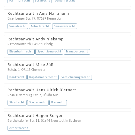
Familienrecht
Strafrecht
Verkehrsrecht
Rechtsanwältin Anja Hartmann
Eisenberger Str. 79
,
07629
Hermsdorf
Sozialrecht
Arbeitsrecht
Seniorenrecht
Rechtsanwalt Andy Niekamp
Rathenaustr. 28
,
04179
Leipzig
Eisenbahnrecht
Speditionsrecht
Transportrecht
Rechtsanwalt Mike Süß
Eckstr. 1
,
09113
Chemnitz
Bankrecht
Kapitalmarktrecht
Versicherungsrecht
Rechtsanwalt Hans-Ulrich Biernert
Rosa-Luxemburg-Str. 7
,
08280
Aue
Strafrecht
Steuerrecht
Baurecht
Rechtsanwalt Hagen Berger
Berthelsdorfer Str. 11
,
01844
Neustadt in Sachsen
Arbeitsrecht