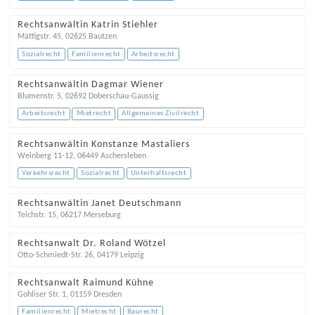
Rechtsanwältin Katrin Stiehler
Mättigstr. 45
,
02625
Bautzen
Sozialrecht
Familienrecht
Arbeitsrecht
Rechtsanwältin Dagmar Wiener
Blumenstr. 5
,
02692
Doberschau-Gaussig
Arbeitsrecht
Mietrecht
Allgemeines Zivilrecht
Rechtsanwältin Konstanze Mastaliers
Weinberg 11-12
,
06449
Aschersleben
Verkehrsrecht
Sozialrecht
Unterhaltsrecht
Rechtsanwältin Janet Deutschmann
Teichstr. 15
,
06217
Merseburg
Rechtsanwalt Dr. Roland Wötzel
Otto-Schmiedt-Str. 26
,
04179
Leipzig
Rechtsanwalt Raimund Kühne
Gohliser Str. 1
,
01159
Dresden
Familienrecht
Mietrecht
Baurecht