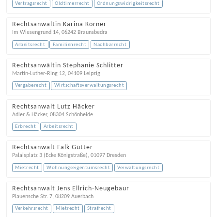
Vertragsrecht
Oldtimerrecht
Ordnungswidrigkeitsrecht
Rechtsanwältin Karina Körner
Im Wiesengrund 14
,
06242
Braunsbedra
Arbeitsrecht
Familienrecht
Nachbarrecht
Rechtsanwältin Stephanie Schlitter
Martin-Luther-Ring 12
,
04109
Leipzig
Vergaberecht
Wirtschaftsverwaltungsrecht
Rechtsanwalt Lutz Häcker
Adler & Häcker
,
08304
Schönheide
Erbrecht
Arbeitsrecht
Rechtsanwalt Falk Gütter
Palaisplatz 3 (Ecke Königstraße)
,
01097
Dresden
Mietrecht
Wohnungseigentumsrecht
Verwaltungsrecht
Rechtsanwalt Jens Ellrich-Neugebaur
Plauensche Str. 7
,
08209
Auerbach
Verkehrsrecht
Mietrecht
Strafrecht