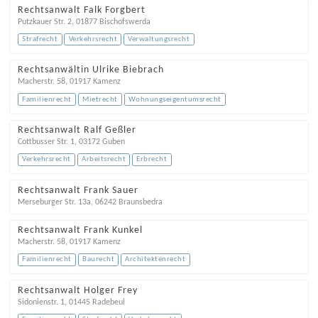
Rechtsanwalt Falk Forgbert
Putzkauer Str. 2
,
01877
Bischofswerda
Strafrecht
Verkehrsrecht
Verwaltungsrecht
Rechtsanwältin Ulrike Biebrach
Macherstr. 58
,
01917
Kamenz
Familienrecht
Mietrecht
Wohnungseigentumsrecht
Rechtsanwalt Ralf Geßler
Cottbusser Str. 1
,
03172
Guben
Verkehrsrecht
Arbeitsrecht
Erbrecht
Rechtsanwalt Frank Sauer
Merseburger Str. 13a
,
06242
Braunsbedra
Rechtsanwalt Frank Kunkel
Macherstr. 58
,
01917
Kamenz
Familienrecht
Baurecht
Architektenrecht
Rechtsanwalt Holger Frey
Sidonienstr. 1
,
01445
Radebeul