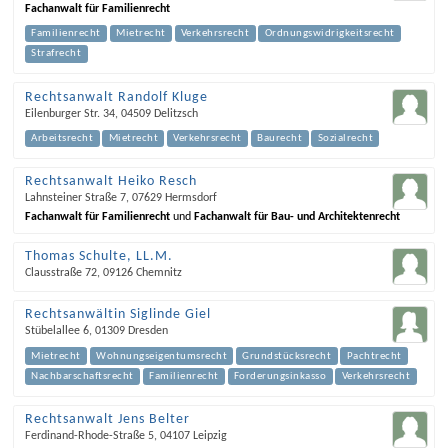
Fachanwalt für Familienrecht
Familienrecht
Mietrecht
Verkehrsrecht
Ordnungswidrigkeitsrecht
Strafrecht
Rechtsanwalt Randolf Kluge
Eilenburger Str. 34
,
04509
Delitzsch
Arbeitsrecht
Mietrecht
Verkehrsrecht
Baurecht
Sozialrecht
Rechtsanwalt Heiko Resch
Lahnsteiner Straße 7
,
07629
Hermsdorf
Fachanwalt für Familienrecht
und
Fachanwalt für Bau- und Architektenrecht
Thomas Schulte, LL.M.
Clausstraße 72
,
09126
Chemnitz
Rechtsanwältin Siglinde Giel
Stübelallee 6
,
01309
Dresden
Mietrecht
Wohnungseigentumsrecht
Grundstücksrecht
Pachtrecht
Nachbarschaftsrecht
Familienrecht
Forderungsinkasso
Verkehrsrecht
Rechtsanwalt Jens Belter
Ferdinand-Rhode-Straße 5
,
04107
Leipzig