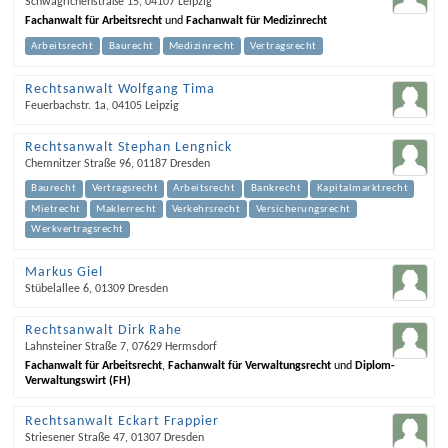
Schwägrichenstraße 15
,
04107
Leipzig
Fachanwalt für Arbeitsrecht
und
Fachanwalt für Medizinrecht
Arbeitsrecht
Baurecht
Medizinrecht
Vertragsrecht
Rechtsanwalt Wolfgang Tima
Feuerbachstr. 1a
,
04105
Leipzig
Rechtsanwalt Stephan Lengnick
Chemnitzer Straße 96
,
01187
Dresden
Baurecht
Vertragsrecht
Arbeitsrecht
Bankrecht
Kapitalmarktrecht
Mietrecht
Maklerrecht
Verkehrsrecht
Versicherungsrecht
Werkvertragsrecht
Markus Giel
Stübelallee 6
,
01309
Dresden
Rechtsanwalt Dirk Rahe
Lahnsteiner Straße 7
,
07629
Hermsdorf
Fachanwalt für Arbeitsrecht
,
Fachanwalt für Verwaltungsrecht
und
Diplom-
Verwaltungswirt (FH)
Rechtsanwalt Eckart Frappier
Striesener Straße 47
,
01307
Dresden