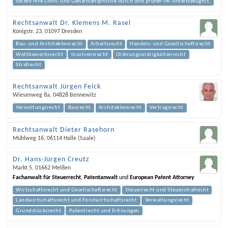
setzen Ihre Lohn- und Gehaltsansprüche durch und prüfen Ihr Arbeitszeugnis.
Rechtsanwalt Dr. Klemens M. Rasel
Königstr. 23
,
01097
Dresden
Bau- und Architektenrecht
Arbeitsrecht
Handels- und Gesellschaftsrecht
Wettbewerbsrecht
Insolvenzrecht
Ordnungswidrigkeitenrecht
Strafrecht
Rechtsanwalt Jürgen Feick
Wiesenweg 8a
,
04828
Bennewitz
Verwaltungsrecht
Baurecht
Architektenrecht
Vertragsrecht
Rechtsanwalt Dieter Rasehorn
Mühlweg 16
,
06114
Halle (Saale)
Dr. Hans-Jürgen Creutz
Markt 5
,
01662
Meißen
Fachanwalt für Steuerrecht
,
Patentanwalt
und
European Patent Attorney
Wirtschaftsrecht und Gesellschaftsrecht
Steuerrecht und Steuerstrafrecht
Landwirtschaftsrecht und Forstwirtschaftsrecht
Verwaltungsrecht
Grundstücksrecht
Patentrecht und Erfinungen