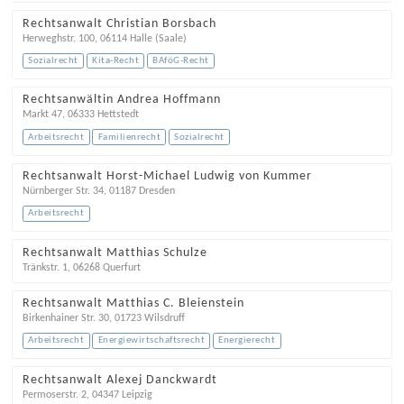
Rechtsanwalt Christian Borsbach
Herweghstr. 100
,
06114
Halle (Saale)
Sozialrecht
Kita-Recht
BAföG-Recht
Rechtsanwältin Andrea Hoffmann
Markt 47
,
06333
Hettstedt
Arbeitsrecht
Familienrecht
Sozialrecht
Rechtsanwalt Horst-Michael Ludwig von Kummer
Nürnberger Str. 34
,
01187
Dresden
Arbeitsrecht
Rechtsanwalt Matthias Schulze
Tränkstr. 1
,
06268
Querfurt
Rechtsanwalt Matthias C. Bleienstein
Birkenhainer Str. 30
,
01723
Wilsdruff
Arbeitsrecht
Energiewirtschaftsrecht
Energierecht
Rechtsanwalt Alexej Danckwardt
Permoserstr. 2
,
04347
Leipzig