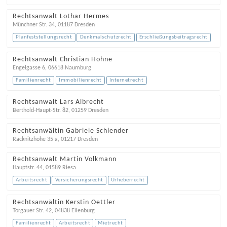
Rechtsanwalt Lothar Hermes
Münchner Str. 34
,
01187
Dresden
Planfeststellungsrecht
Denkmalschutzrecht
Erschließungsbeitragsrecht
Rechtsanwalt Christian Höhne
Engelgasse 6
,
06618
Naumburg
Familienrecht
Immobilienrecht
Internetrecht
Rechtsanwalt Lars Albrecht
Berthold-Haupt-Str. 82
,
01259
Dresden
Rechtsanwältin Gabriele Schlender
Räcknitzhöhe 35 a
,
01217
Dresden
Rechtsanwalt Martin Volkmann
Hauptstr. 44
,
01589
Riesa
Arbeitsrecht
Versicherungsrecht
Urheberrecht
Rechtsanwältin Kerstin Oettler
Torgauer Str. 42
,
04838
Eilenburg
Familienrecht
Arbeitsrecht
Mietrecht