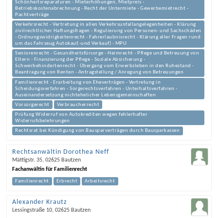
Schönheitsreparaturen - Mieterhöhungen, Mietpreis -
Betriebskostenabrechnung - Recht der Untermiete - Gewerbemietrecht -
Pachtverträge
Verkehrsrecht - Vertretung in allen Verkehrsunfallangelegenheiten - Klärung
zivilrechtlicher Haftungsfragen - Regulierung von Personen- und Sachschäden
- Ordnungswidrigkeitenrecht - Fahrerlaubnisrecht - Klärung aller Fragen rund
um das Fahrzeug Autokauf,-und Verkauf) - MPU
Seniorenrecht - Gesundheitsfürsorge - Heimrecht - Pflege und Betreuung von
Eltern - Finanzierung der Pflege - Soziale Absicherung -
Schwerbehindertenrecht - Übergang vom Erwerbsleben in den Ruhestand -
Beantragung von Renten - Antragstellung / Anregung von Betreuungen
Familienrecht - Erarbeitung von Eheverträgen - Vertretung in
Scheidungsverfahren - Sorgerechtsverfahren - Unterhaltsverfahren -
Auseinandersetzung nichtehelicher Lebensgemeinschaften
Vorsorgerecht
Verbraucherrecht
Prüfung Widerruf von Autokrediten wegen fehlerhafter
Widerrufsbelehrungen
Rechtsrat bei Kündigung von Bausparverträgen durch Bausparkassen
Rechtsanwältin Dorothea Neff
Mättigstr. 35
,
02625
Bautzen
Fachanwältin für Familienrecht
Familienrecht
Erbrecht
Arbeitsrecht
Alexander Krautz
Lessingstraße 10
,
02625
Bautzen