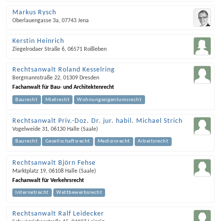
Markus Rysch
Oberlauengasse 3a
,
07743
Jena
Kerstin Heinrich
Ziegelrodaer Straße 6
,
06571
Roßleben
Rechtsanwalt Roland Kesselring
Bergmannstraße 22
,
01309
Dresden
Fachanwalt für Bau- und Architektenrecht
Baurecht
Mietrecht
Wohnungseigentumsrecht
Rechtsanwalt Priv.-Doz. Dr. jur. habil. Michael Strich
Vogelweide 31
,
06130
Halle (Saale)
Baurecht
Gesellschaftsrecht
Medizinrecht
Arbeitsrecht
Rechtsanwalt Björn Fehse
Marktplatz 19
,
06108
Halle (Saale)
Fachanwalt für Verkehrsrecht
Internetrecht
Wettbewerbsrecht
Rechtsanwalt Ralf Leidecker