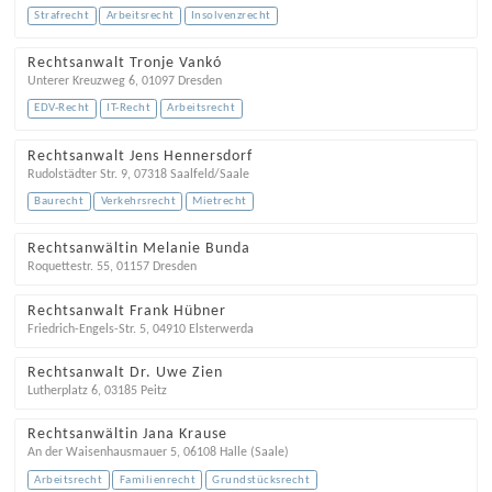
Strafrecht
Arbeitsrecht
Insolvenzrecht
Rechtsanwalt Tronje Vankó
Unterer Kreuzweg 6
,
01097
Dresden
EDV-Recht
IT-Recht
Arbeitsrecht
Rechtsanwalt Jens Hennersdorf
Rudolstädter Str. 9
,
07318
Saalfeld/Saale
Baurecht
Verkehrsrecht
Mietrecht
Rechtsanwältin Melanie Bunda
Roquettestr. 55
,
01157
Dresden
Rechtsanwalt Frank Hübner
Friedrich-Engels-Str. 5
,
04910
Elsterwerda
Rechtsanwalt Dr. Uwe Zien
Lutherplatz 6
,
03185
Peitz
Rechtsanwältin Jana Krause
An der Waisenhausmauer 5
,
06108
Halle (Saale)
Arbeitsrecht
Familienrecht
Grundstücksrecht