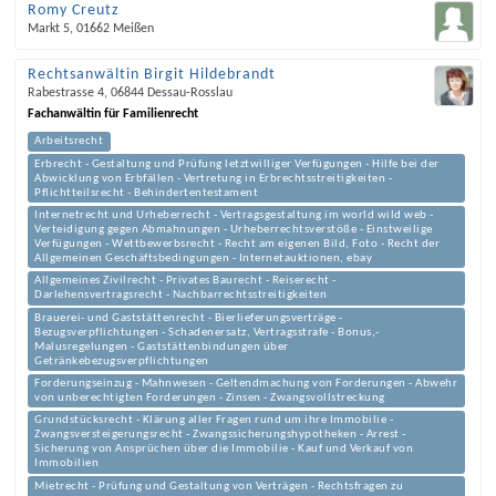
Romy Creutz
Markt 5
,
01662
Meißen
Rechtsanwältin Birgit Hildebrandt
Rabestrasse 4
,
06844
Dessau-Rosslau
Fachanwältin für Familienrecht
Arbeitsrecht
Erbrecht - Gestaltung und Prüfung letztwilliger Verfügungen - Hilfe bei der
Abwicklung von Erbfällen - Vertretung in Erbrechtsstreitigkeiten -
Pflichtteilsrecht - Behindertentestament
Internetrecht und Urheberrecht - Vertragsgestaltung im world wild web -
Verteidigung gegen Abmahnungen - Urheberrechtsverstöße - Einstweilige
Verfügungen - Wettbewerbsrecht - Recht am eigenen Bild, Foto - Recht der
Allgemeinen Geschäftsbedingungen - Internetauktionen, ebay
Allgemeines Zivilrecht - Privates Baurecht - Reiserecht -
Darlehensvertragsrecht - Nachbarrechtsstreitigkeiten
Brauerei- und Gaststättenrecht - Bierlieferungsverträge -
Bezugsverpflichtungen - Schadenersatz, Vertragsstrafe - Bonus,-
Malusregelungen - Gaststättenbindungen über
Getränkebezugsverpflichtungen
Forderungseinzug - Mahnwesen - Geltendmachung von Forderungen - Abwehr
von unberechtigten Forderungen - Zinsen - Zwangsvollstreckung
Grundstücksrecht - Klärung aller Fragen rund um ihre Immobilie -
Zwangsversteigerungsrecht - Zwangssicherungshypotheken - Arrest -
Sicherung von Ansprüchen über die Immobilie - Kauf und Verkauf von
Immobilien
Mietrecht - Prüfung und Gestaltung von Verträgen - Rechtsfragen zu