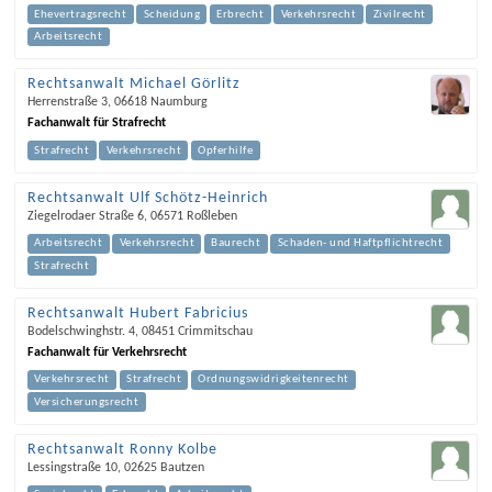
Ehevertragsrecht
Scheidung
Erbrecht
Verkehrsrecht
Zivilrecht
Arbeitsrecht
Rechtsanwalt Michael Görlitz
Herrenstraße 3
,
06618
Naumburg
Fachanwalt für Strafrecht
Strafrecht
Verkehrsrecht
Opferhilfe
Rechtsanwalt Ulf Schötz-Heinrich
Ziegelrodaer Straße 6
,
06571
Roßleben
Arbeitsrecht
Verkehrsrecht
Baurecht
Schaden- und Haftpflichtrecht
Strafrecht
Rechtsanwalt Hubert Fabricius
Bodelschwinghstr. 4
,
08451
Crimmitschau
Fachanwalt für Verkehrsrecht
Verkehrsrecht
Strafrecht
Ordnungswidrigkeitenrecht
Versicherungsrecht
Rechtsanwalt Ronny Kolbe
Lessingstraße 10
,
02625
Bautzen