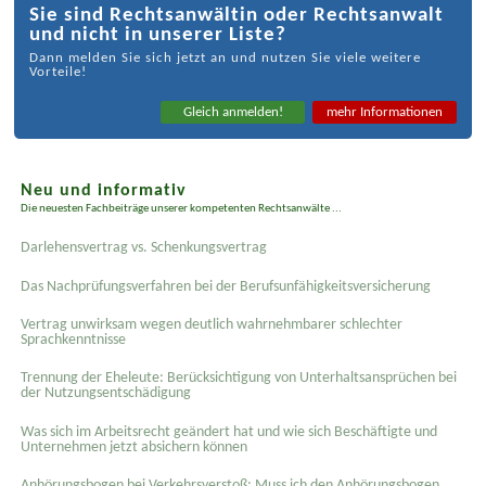
Sie sind Rechtsanwältin oder Rechtsanwalt
und nicht in unserer Liste?
Dann melden Sie sich jetzt an und nutzen Sie viele weitere
Vorteile!
Gleich anmelden!
mehr Informationen
Neu und informativ
Die neuesten Fachbeiträge unserer kompetenten Rechtsanwälte ...
Darlehensvertrag vs. Schenkungsvertrag
Das Nachprüfungsverfahren bei der Berufsunfähigkeitsversicherung
Vertrag unwirksam wegen deutlich wahrnehmbarer schlechter
Sprachkenntnisse
Trennung der Eheleute: Berücksichtigung von Unterhaltsansprüchen bei
der Nutzungsentschädigung
Was sich im Arbeitsrecht geändert hat und wie sich Beschäftigte und
Unternehmen jetzt absichern können
Anhörungsbogen bei Verkehrsverstoß: Muss ich den Anhörungsbogen