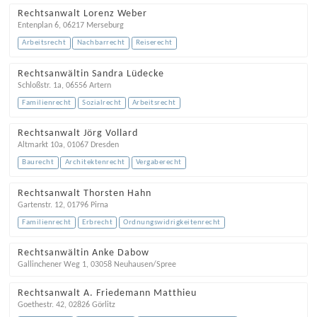
Rechtsanwalt Lorenz Weber
Entenplan 6
,
06217
Merseburg
Arbeitsrecht
Nachbarrecht
Reiserecht
Rechtsanwältin Sandra Lüdecke
Schloßstr. 1a
,
06556
Artern
Familienrecht
Sozialrecht
Arbeitsrecht
Rechtsanwalt Jörg Vollard
Altmarkt 10a
,
01067
Dresden
Baurecht
Architektenrecht
Vergaberecht
Rechtsanwalt Thorsten Hahn
Gartenstr. 12
,
01796
Pirna
Familienrecht
Erbrecht
Ordnungswidrigkeitenrecht
Rechtsanwältin Anke Dabow
Gallinchener Weg 1
,
03058
Neuhausen/Spree
Rechtsanwalt A. Friedemann Matthieu
Goethestr. 42
,
02826
Görlitz