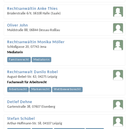
Rechtsanwältin Anke Thies
Brüderstraße 6/II
,
06108
Halle (Saale)
Oliver John
Muldstraße 88
,
06844
Dessau-Roßlau
Rechtsanwältin Monika Möller
Schloßgasse 20
,
07743
Jena
Mediatorin
Familienrecht
Mediatorin
Rechtsanwalt Danilo Robel
August-Bebel-Str. 63
,
04275
Leipzig
Fachanwalt für Arbeitsrecht
Arbeitsrecht
Markenrecht
Wettbewerbsrecht
Detlef Dehne
Gartenstraße 38
,
07607
Eisenberg
Stefan Schübel
Arthur-Hoffmann-Str. 58
,
04107
Leipzig