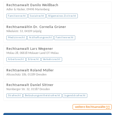
Rechtsanwalt Danilo Weißbach
Adler & Häcker
,
09496
Marienberg
Familienrecht
Sozialrecht
Allgemeines Zivilrecht
Rechtsanwältin Dr. Cornelia Grüner
Nikolaistr. 53
,
04109
Leipzig
Medizinrecht
Arzthaftungsrecht
Familienrecht
Rechtsanwalt Lars Wegener
Molau 28
,
06618
Molauer Land OT Molau
Arbeitsrecht
Erbrecht
Verkehrsrecht
Rechtsanwalt Roland Müller
Altcoschütz 10b
,
01189
Dresden
Rechtsanwalt Daniel Sittner
Nürnberger Str. 32
,
01187
Dresden
Strafrecht
Betäubungsmittelstrafrecht
Jugendstrafrecht
weitere Rechtsanwälte