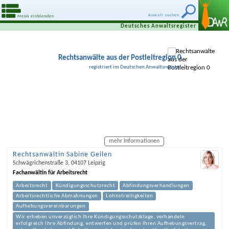
Anwalt suchen
Menü einblenden
Deutsches Anwaltsregister
Rechtsanwälte aus der Postleitregion 0
registriert im Deutschen Anwaltsregister
mehr Informationen
Rechtsanwältin Sabine Geilen
Schwägrichenstraße 3
,
04107
Leipzig
Fachanwältin für Arbeitsrecht
Arbeitsrecht
Kündigungsschutzrecht
Abfindungsverhandlungen
Arbeitsrechtliche Abmahnungen
Lohnstreitigkeiten
Aufhebungsvereinbarungen
Wir erheben unverzüglich Ihre Kündigungsschutzklage, verhandeln
erfolgreich Ihre Abfindung, entwerfen und prüfen Ihren Aufhebungsvertrag,