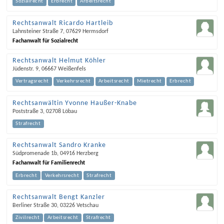
Sozialrecht
Erbrecht
Arbeitsrecht
Rechtsanwalt Ricardo Hartleib
Lahnsteiner Straße 7
,
07629
Hermsdorf
Fachanwalt für Sozialrecht
Rechtsanwalt Helmut Köhler
Jüdenstr. 9
,
06667
Weißenfels
Vertragsrecht
Verkehrsrecht
Arbeitsrecht
Mietrecht
Erbrecht
Rechtsanwältin Yvonne Haußer-Knabe
Poststraße 3
,
02708
Löbau
Strafrecht
Rechtsanwalt Sandro Kranke
Südpromenade 1b
,
04916
Herzberg
Fachanwalt für Familienrecht
Erbrecht
Verkehrsrecht
Strafrecht
Rechtsanwalt Bengt Kanzler
Berliner Straße 30
,
03226
Vetschau
Zivilrecht
Arbeitsrecht
Strafrecht