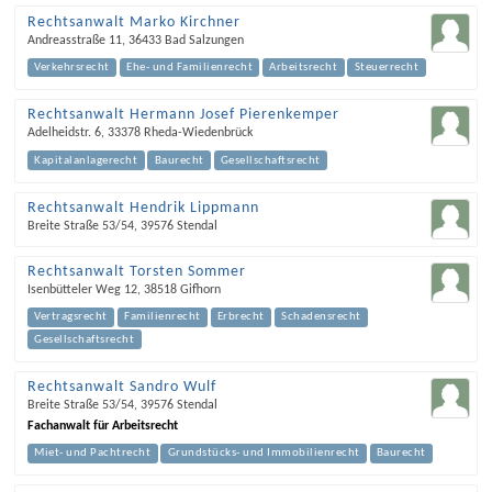
Rechtsanwalt Marko Kirchner
Andreasstraße 11
,
36433
Bad Salzungen
Verkehrsrecht
Ehe- und Familienrecht
Arbeitsrecht
Steuerrecht
Rechtsanwalt Hermann Josef Pierenkemper
Adelheidstr. 6
,
33378
Rheda-Wiedenbrück
Kapitalanlagerecht
Baurecht
Gesellschaftsrecht
Rechtsanwalt Hendrik Lippmann
Breite Straße 53/54
,
39576
Stendal
Rechtsanwalt Torsten Sommer
Isenbütteler Weg 12
,
38518
Gifhorn
Vertragsrecht
Familienrecht
Erbrecht
Schadensrecht
Gesellschaftsrecht
Rechtsanwalt Sandro Wulf
Breite Straße 53/54
,
39576
Stendal
Fachanwalt für Arbeitsrecht
Miet- und Pachtrecht
Grundstücks- und Immobilienrecht
Baurecht