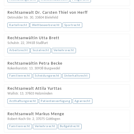
Rechtsanwalt Dr. Carsten Thiel von Herff
Detmolder Str. 30
,
33604
Bielefeld
Kartellrecht
Wettbewerbsrecht
Sportrecht
Rechtsanwältin Utta Brett
Schulstr. 22
,
39418
Staßfurt
Arbeitsrecht
Sozialrecht
Verkehrsrecht
Rechtsanwältin Petra Becke
Kokenhorststr. 13
,
30938
Burgwedel
Familienrecht
Scheidungsrecht
Unterhaltsrecht
Rechtsanwalt Attila Yurttas
Wallstr. 13
,
37603
Holzminden
Arzthaftungsrecht
Patientenverfügung
Agrarrecht
Rechtsanwalt Markus Menge
Robert-Koch-Str. 2
,
37075
Göttingen
Familienrecht
Verkehrsrecht
Bußgeldrecht