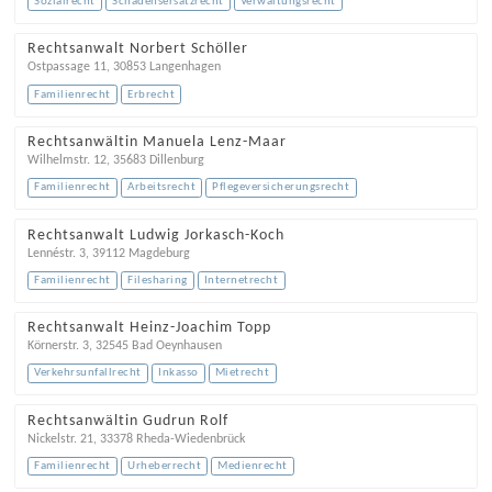
Sozialrecht
Schadensersatzrecht
Verwaltungsrecht
Rechtsanwalt Norbert Schöller
Ostpassage 11
,
30853
Langenhagen
Familienrecht
Erbrecht
Rechtsanwältin Manuela Lenz-Maar
Wilhelmstr. 12
,
35683
Dillenburg
Familienrecht
Arbeitsrecht
Pflegeversicherungsrecht
Rechtsanwalt Ludwig Jorkasch-Koch
Lennéstr. 3
,
39112
Magdeburg
Familienrecht
Filesharing
Internetrecht
Rechtsanwalt Heinz-Joachim Topp
Körnerstr. 3
,
32545
Bad Oeynhausen
Verkehrsunfallrecht
Inkasso
Mietrecht
Rechtsanwältin Gudrun Rolf
Nickelstr. 21
,
33378
Rheda-Wiedenbrück
Familienrecht
Urheberrecht
Medienrecht