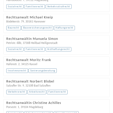
Humboldtstr. 7
,
39112
Magdeburg
Sozialrecht
Familienrecht
Verkehrsstrafrecht
Rechtsanwalt Michael Kneip
Bödekerstr. 79
,
30161
Hannover
Baurecht
Bauversicherungsrecht
Haftungsrecht
Rechtsanwältin Manuela Simon
Petristr. 68b
,
37308
Heilbad Heiligenstadt
Sozialrecht
Familienrecht
Arzthaftungsrecht
Rechtsanwalt Moritz Frank
Hafenstr. 2
,
34125
Kassel
Insolvenzrecht
Sanierungsberatung
Rechtsanwalt Norbert Blobel
Salzufler Str. 9
,
32108
Bad Salzuflen
Verkehrsrecht
Arbeitsrecht
Familienrecht
Rechtsanwältin Christine Achilles
Porsestr. 1
,
39104
Magdeburg