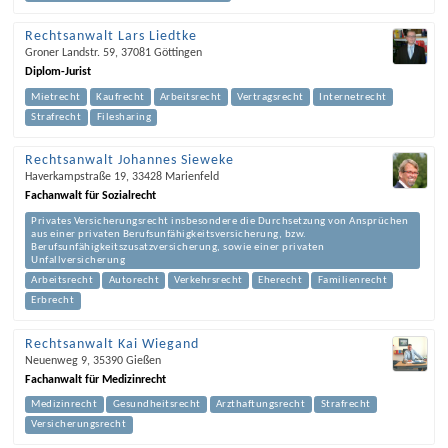
Rechtsanwalt Lars Liedtke
Groner Landstr. 59
,
37081
Göttingen
Diplom-Jurist
Mietrecht
Kaufrecht
Arbeitsrecht
Vertragsrecht
Internetrecht
Strafrecht
Filesharing
Rechtsanwalt Johannes Sieweke
Haverkampstraße 19
,
33428
Marienfeld
Fachanwalt für Sozialrecht
Privates Versicherungsrecht insbesondere die Durchsetzung von Ansprüchen
aus einer privaten Berufsunfähigkeitsversicherung, bzw.
Berufsunfähigkeitszusatzversicherung, sowie einer privaten
Unfallversicherung
Arbeitsrecht
Autorecht
Verkehrsrecht
Eherecht
Familienrecht
Erbrecht
Rechtsanwalt Kai Wiegand
Neuenweg 9
,
35390
Gießen
Fachanwalt für Medizinrecht
Medizinrecht
Gesundheitsrecht
Arzthaftungsrecht
Strafrecht
Versicherungsrecht