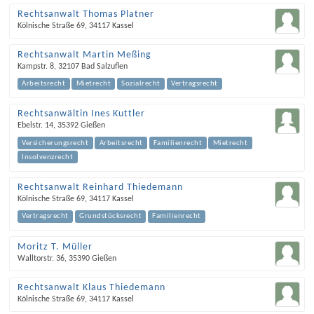
Rechtsanwalt Thomas Platner
Kölnische Straße 69
,
34117
Kassel
Rechtsanwalt Martin Meßing
Kampstr. 8
,
32107
Bad Salzuflen
Arbeitsrecht
Mietrecht
Sozialrecht
Vertragsrecht
Rechtsanwältin Ines Kuttler
Ebelstr. 14
,
35392
Gießen
Versicherungsrecht
Arbeitsrecht
Familienrecht
Mietrecht
Insolvenzrecht
Rechtsanwalt Reinhard Thiedemann
Kölnische Straße 69
,
34117
Kassel
Vertragsrecht
Grundstücksrecht
Familienrecht
Moritz T. Müller
Walltorstr. 36
,
35390
Gießen
Rechtsanwalt Klaus Thiedemann
Kölnische Straße 69
,
34117
Kassel