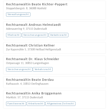
Rechtsanwältin Beate Richter-Pappert
Stoppelsbergstr. 8
,
36088
Hünfeld
Verwaltungsrecht
Rechtsanwalt Andreas Helmstaedt
Adenauerring 9
,
37115
Duderstadt
Mietrecht
Versicherungsrecht
Verkehrsrecht
Rechtsanwalt Christian Kellner
Zur Kapsmühle 5
,
37308
Heilbad Heiligenstadt
Rechtsanwalt Dr. Klaus Schneider
Ostpassage 11
,
30853
Langenhagen
Versicherungsrecht
Verkehrsrecht
Rechtsanwältin Beate Derdau
Rathausstr. 4
,
33813
Oerlinghausen
Rechtsanwältin Anika Brüggemann
Marktstr. 57
,
37115
Duderstadt
Familienrecht
Arbeitsrecht
Allgemeines Zivilrecht