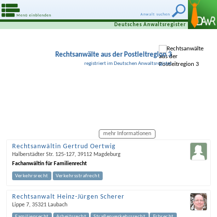
Anwalt suchen
Menü einblenden
Deutsches Anwaltsregister
Rechtsanwälte aus der Postleitregion 3
registriert im Deutschen Anwaltsregister
mehr Informationen
Rechtsanwältin Gertrud Oertwig
Halberstädter Str. 125-127
,
39112
Magdeburg
Fachanwältin für Familienrecht
Verkehrsrecht
Verkehrsstrafrecht
Rechtsanwalt Heinz-Jürgen Scherer
Lippe 7
,
35321
Laubach
Familienrecht
Arbeitsrecht
Straßenverkehrsrecht
Erbrecht