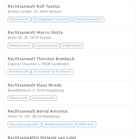
Rechtsanwalt Rolf Tassius
Briloner Landstr. 14
,
34497
Korbach
Arbeitsrecht
Kündigungsschutzrecht
Grundstücksrecht
Rechtsanwalt Marco Slotta
Breite Str. 38
,
39576
Stendal
Verkehrsrecht
Familienrecht
Arbeitsrecht
Rechtsanwalt Thorsten Bombach
Engerser Chaussee 1
,
39638
Gardelegen
Arbeitsrecht
Sozialrecht
Strafrecht
Rechtsanwalt Klaus Wrede
Benediktinerstr. 4
,
39104
Magdeburg
Steuerrecht
Insolvenzrecht
Rechtsanwalt Bernd Antonius
Peiner Str. 35A
,
38176
Wendeburg
Versicherungsrecht
Verkehrsunfallrecht
Mietrecht
Rechtsanwältin Melanie van Luijn