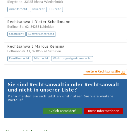
Ringstr. 1a
,
33378
Rheda-Wiedenbrück
Arbeitsrecht
Baurecht
IT-Recht
Rechtsanwalt Dieter Schelkmann
Berliner Str. 62
,
34253
Lohfelden
Strafrecht
Luftverkehrsrecht
Rechtsanwalt Marcus Rensing
Hoffmannstr. 11
,
32105
Bad Salzuflen
Familienrecht
Mietrecht
Wohnungseigentumsrecht
weitere Rechtsanwälte
Sie sind Rechtsanwältin oder Rechtsanwalt
und nicht in unserer Liste?
Dann melden Sie sich jetzt an und nutzen Sie viele weitere
Vorteile!
Gleich anmelden!
mehr Informationen