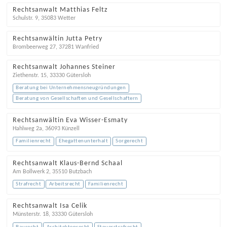
Rechtsanwalt Matthias Feltz
Schulstr. 9
,
35083
Wetter
Rechtsanwältin Jutta Petry
Brombeerweg 27
,
37281
Wanfried
Rechtsanwalt Johannes Steiner
Ziethenstr. 15
,
33330
Gütersloh
Beratung bei Unternehmensneugründungen
Beratung von Gesellschaften und Gesellschaftern
Rechtsanwältin Eva Wisser-Esmaty
Hahlweg 2a
,
36093
Künzell
Familienrecht
Ehegattenunterhalt
Sorgerecht
Rechtsanwalt Klaus-Bernd Schaal
Am Bollwerk 2
,
35510
Butzbach
Strafrecht
Arbeitsrecht
Familienrecht
Rechtsanwalt Isa Celik
Münsterstr. 18
,
33330
Gütersloh