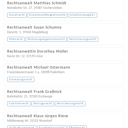
Rechtsanwalt Matthias Schmidt
Neindorfer Str. 27
,
39387
Oschersleben
Sozialrecht
Erwerbsunfähigkeitsrente
Arbeitslosengeld I
Rechtsanwalt Susan Schumny
Danzstr. 1
,
39104
Magdeburg
Mietrecht
Wohnungseigentumsrecht
Versicherungsrecht
Rechtsanwältin Dorothea Müller
Kurze Str. 12
,
37170
Uslar
Rechtsanwalt Michael Ostermann
Franziskanermauer 1 a
,
33098
Paderborn
Scheidungsrecht
Rechtsanwalt Frank Graßnick
Bahnhofstr. 21
,
37269
Eschwege
Familienrecht
Vertragsrecht
Versicherungsrecht
Rechtsanwalt Klaus-Jürgen Riese
Mühlenweg 44
,
31515
Wunstorf
Arzthaftungsrecht
Krankenhausrecht
Pflegerecht