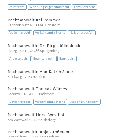
Mietrecht
Wohnungseigentumsrecht
Familienrecht
Rechtsanwalt Kai Remmer
Bahnhofsplatz 6
,
31134
Hildesheim
Verkehrsrecht
Verkehrsunfallrecht
Nutzungsausfall
Rechtsanwältin Dr. Birgit Jöllenbeck
Platzgasse 14
,
34286
Spangenberg
Arbeitsrecht
Beamtenrecht
Bankrecht
Rechtsanwältin Ann-Katrin Sauer
Stöckweg 17
,
35764
Sinn
Rechtsanwalt Thomas Wilmes
Paderwall 13
,
33102
Paderborn
Verkehrsrecht
Verkehrsunfallrecht
Versicherungsrecht
Rechtsanwalt Horst Westhoff
Am Westwall 1
,
33397
Rietberg
Rechtsanwältin Anja Großmann