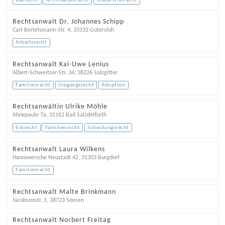
Baurecht
Architektenrecht
Steuerstrafrecht
Rechtsanwalt Dr. Johannes Schipp
Carl-Bertelsmann-Str. 4
,
33332
Gütersloh
Arbeitsrecht
Rechtsanwalt Kai-Uwe Lenius
Albert-Schweitzer-Str. 34
,
38226
Salzgitter
Familienrecht
Umgangsrecht
Adoption
Rechtsanwältin Ulrike Möhle
Ahnepaule 7a
,
31162
Bad Salzdetfurth
Erbrecht
Familienrecht
Scheidungsrecht
Rechtsanwalt Laura Wilkens
Hannoversche Neustadt 42
,
31303
Burgdorf
Familienrecht
Rechtsanwalt Malte Brinkmann
Jacobsonstr. 1
,
38723
Seesen
Rechtsanwalt Norbert Freitag