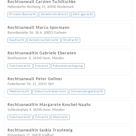
Rechtsanwalt Carsten Tschiltschke
Hellendorfer Kirchweg 15
,
30900
Wedemark
Privates Baurecht
Verkehrsstrafrecht
Vertragsrecht
Rechtsanwalt Marco Spormann
Berenbosteler Str. 36 A
,
30823
Garbsen
Kaufrecht
Verkehrsunfallrecht
Strafrecht
Rechtsanwältin Gabriele Eberwien
Beethovenstr. 6
,
34346
Hann. Münden
Familienrecht
Erbrecht
Patientenverfügung
Rechtsanwalt Peter Gellner
Paderborner Str. 21
,
33415
Verl
Medizinrecht
Geburtsschadenrecht
Schmerzensgeldrecht
Rechtsanwältin Margarete Koschel-Naahs
Schlesierplatz 4
,
34346
Hann. Münden
Familienrecht
Erbrecht
Mietrecht
Rechtsanwältin Saskia Trautewig
Prinzenberg 11
,
39418
Staßfurt