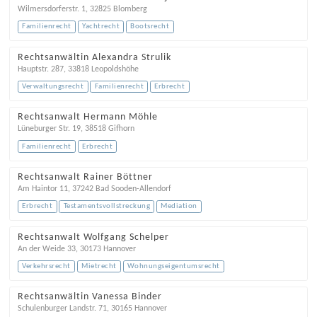
Wilmersdorferstr. 1
,
32825
Blomberg
Familienrecht
Yachtrecht
Bootsrecht
Rechtsanwältin Alexandra Strulik
Hauptstr. 287
,
33818
Leopoldshöhe
Verwaltungsrecht
Familienrecht
Erbrecht
Rechtsanwalt Hermann Möhle
Lüneburger Str. 19
,
38518
Gifhorn
Familienrecht
Erbrecht
Rechtsanwalt Rainer Böttner
Am Haintor 11
,
37242
Bad Sooden-Allendorf
Erbrecht
Testamentsvollstreckung
Mediation
Rechtsanwalt Wolfgang Schelper
An der Weide 33
,
30173
Hannover
Verkehrsrecht
Mietrecht
Wohnungseigentumsrecht
Rechtsanwältin Vanessa Binder
Schulenburger Landstr. 71
,
30165
Hannover