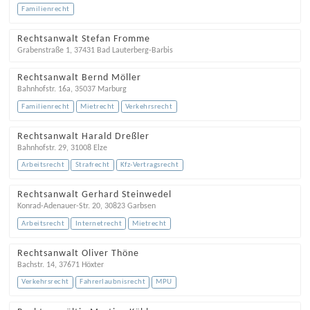
Familienrecht
Rechtsanwalt Stefan Fromme
Grabenstraße 1
,
37431
Bad Lauterberg-Barbis
Rechtsanwalt Bernd Möller
Bahnhofstr. 16a
,
35037
Marburg
Familienrecht
Mietrecht
Verkehrsrecht
Rechtsanwalt Harald Dreßler
Bahnhofstr. 29
,
31008
Elze
Arbeitsrecht
Strafrecht
Kfz-Vertragsrecht
Rechtsanwalt Gerhard Steinwedel
Konrad-Adenauer-Str. 20
,
30823
Garbsen
Arbeitsrecht
Internetrecht
Mietrecht
Rechtsanwalt Oliver Thöne
Bachstr. 14
,
37671
Höxter
Verkehrsrecht
Fahrerlaubnisrecht
MPU