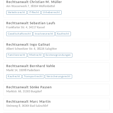
Rechtsanwalt Christian-M. Müller
Am Wasserwerk 7
,
38304
Wolfenbüttel
Verkehrsrecht
IT-Recht
Urheberrecht
Rechtsanwalt Sebastian Laufs
Frankfurter Str. 4
,
34117
Kassel
Gesellschaftsrecht
Insolvenzrecht
Kaufrecht
Rechtsanwalt Ingo Galinat
Albert Schweitzer Str. 6
,
38226
Salzgitter
Familienrecht
Mietrecht
Existenzgründungen
Rechtsanwalt Bernhard Vahle
Markt 14
,
33098
Paderborn
Kaufrecht
Transportrecht
Versicherungsrecht
Rechtsanwalt Sönke Paysen
Marktstr. 66
,
31303
Burgdorf
Rechtsanwalt Marc Martin
Steinweg 8
,
36364
Bad Salzschlirf