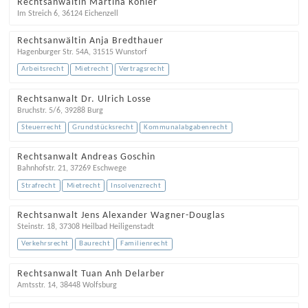
Rechtsanwältin Martina Köhler
Im Streich 6
,
36124
Eichenzell
Rechtsanwältin Anja Bredthauer
Hagenburger Str. 54A
,
31515
Wunstorf
Arbeitsrecht
Mietrecht
Vertragsrecht
Rechtsanwalt Dr. Ulrich Losse
Bruchstr. 5/6
,
39288
Burg
Steuerrecht
Grundstücksrecht
Kommunalabgabenrecht
Rechtsanwalt Andreas Goschin
Bahnhofstr. 21
,
37269
Eschwege
Strafrecht
Mietrecht
Insolvenzrecht
Rechtsanwalt Jens Alexander Wagner-Douglas
Steinstr. 18
,
37308
Heilbad Heiligenstadt
Verkehrsrecht
Baurecht
Familienrecht
Rechtsanwalt Tuan Anh Delarber
Amtsstr. 14
,
38448
Wolfsburg