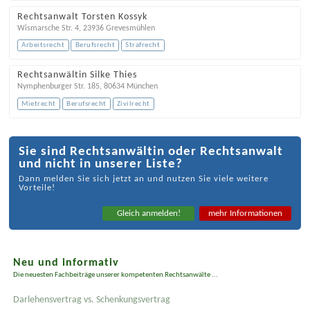
Rechtsanwalt Torsten Kossyk
Wismarsche Str. 4
,
23936
Grevesmühlen
Arbeitsrecht
Berufsrecht
Strafrecht
Rechtsanwältin Silke Thies
Nymphenburger Str. 185
,
80634
München
Mietrecht
Berufsrecht
Zivilrecht
Sie sind Rechtsanwältin oder Rechtsanwalt
und nicht in unserer Liste?
Dann melden Sie sich jetzt an und nutzen Sie viele weitere
Vorteile!
Gleich anmelden!
mehr Informationen
Neu und informativ
Die neuesten Fachbeiträge unserer kompetenten Rechtsanwälte ...
Darlehensvertrag vs. Schenkungsvertrag