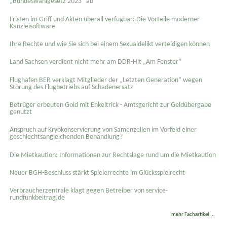
„Bundeswahlgesetz 2023“ ab
Fristen im Griff und Akten überall verfügbar: Die Vorteile moderner
Kanzleisoftware
Ihre Rechte und wie Sie sich bei einem Sexual­delikt verteidigen können
Land Sachsen verdient nicht mehr am DDR-Hit „Am Fenster“
Flughafen BER verklagt Mitglieder der „Letzten Generation“ wegen
Störung des Flugbetriebs auf Schadenersatz
Betrüger erbeuten Gold mit Enkeltrick - Amtsgericht zur Geldübergabe
genutzt
Anspruch auf Kryokonservierung von Samenzellen im Vorfeld einer
geschlechtsangleichenden Behandlung?
Die Mietkaution: Informationen zur Rechtslage rund um die Mietkaution
Neuer BGH-Beschluss stärkt Spielerrechte im Glücksspielrecht
Verbraucherzentrale klagt gegen Betreiber von service-
rundfunkbeitrag.de
mehr Fachartikel ...