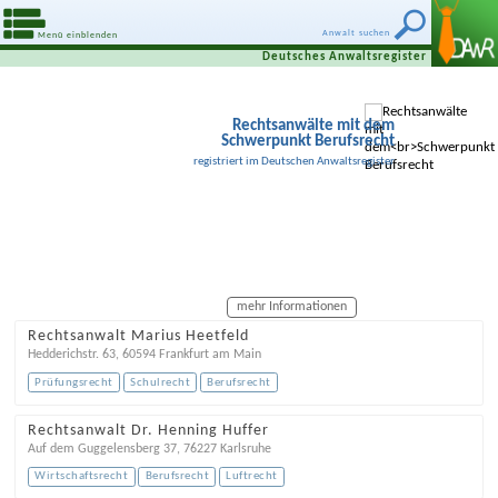
Anwalt suchen
Menü einblenden
Deutsches Anwaltsregister
Rechtsanwälte mit dem
Schwerpunkt Berufsrecht
registriert im Deutschen Anwaltsregister
mehr Informationen
Rechtsanwalt Marius Heetfeld
Hedderichstr. 63
,
60594
Frankfurt am Main
Prüfungsrecht
Schulrecht
Berufsrecht
Rechtsanwalt Dr. Henning Huffer
Auf dem Guggelensberg 37
,
76227
Karlsruhe
Wirtschaftsrecht
Berufsrecht
Luftrecht