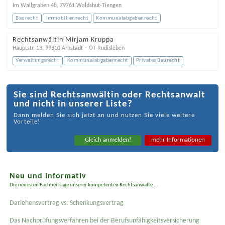
Im Wallgraben 48
,
79761
Waldshut-Tiengen
Baurecht
Immobilienrecht
Kommunalabgabenrecht
Rechtsanwältin Mirjam Kruppa
Hauptstr. 13
,
99310
Arnstadt – OT Rudisleben
Verwaltungsrecht
Kommunalabgabenrecht
Privates Baurecht
Sie sind Rechtsanwältin oder Rechtsanwalt
und nicht in unserer Liste?
Dann melden Sie sich jetzt an und nutzen Sie viele weitere
Vorteile!
Gleich anmelden!
mehr Informationen
Neu und informativ
Die neuesten Fachbeiträge unserer kompetenten Rechtsanwälte ...
Darlehensvertrag vs. Schenkungsvertrag
Das Nachprüfungsverfahren bei der Berufsunfähigkeitsversicherung