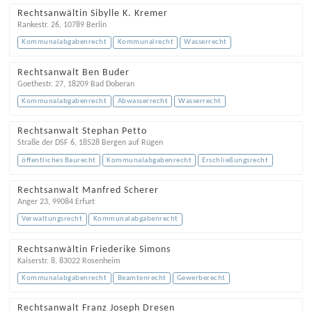
Rechtsanwältin Sibylle K. Kremer
Rankestr. 26
,
10789
Berlin
Kommunalabgabenrecht
Kommunalrecht
Wasserrecht
Rechtsanwalt Ben Buder
Goethestr. 27
,
18209
Bad Doberan
Kommunalabgabenrecht
Abwasserrecht
Wasserrecht
Rechtsanwalt Stephan Petto
Straße der DSF 6
,
18528
Bergen auf Rügen
öffentliches Baurecht
Kommunalabgabenrecht
Erschließungsrecht
Rechtsanwalt Manfred Scherer
Anger 23
,
99084
Erfurt
Verwaltungsrecht
Kommunalabgabenrecht
Rechtsanwältin Friederike Simons
Kaiserstr. 8
,
83022
Rosenheim
Kommunalabgabenrecht
Beamtenrecht
Gewerberecht
Rechtsanwalt Franz Joseph Dresen