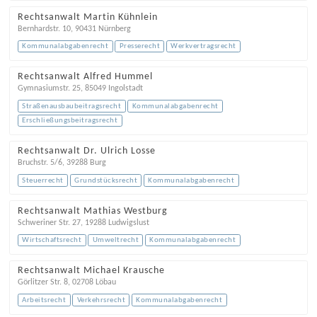
Rechtsanwalt Martin Kühnlein
Bernhardstr. 10
,
90431
Nürnberg
Kommunalabgabenrecht
Presserecht
Werkvertragsrecht
Rechtsanwalt Alfred Hummel
Gymnasiumstr. 25
,
85049
Ingolstadt
Straßenausbaubeitragsrecht
Kommunalabgabenrecht
Erschließungsbeitragsrecht
Rechtsanwalt Dr. Ulrich Losse
Bruchstr. 5/6
,
39288
Burg
Steuerrecht
Grundstücksrecht
Kommunalabgabenrecht
Rechtsanwalt Mathias Westburg
Schweriner Str. 27
,
19288
Ludwigslust
Wirtschaftsrecht
Umweltrecht
Kommunalabgabenrecht
Rechtsanwalt Michael Krausche
Görlitzer Str. 8
,
02708
Löbau
Arbeitsrecht
Verkehrsrecht
Kommunalabgabenrecht