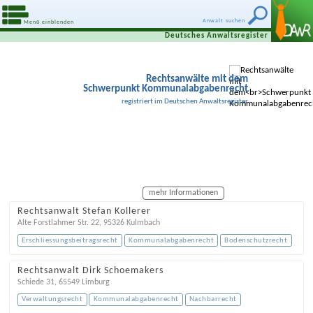
Anwalt suchen
Menü einblenden
Deutsches Anwaltsregister
Rechtsanwälte mit dem
Schwerpunkt Kommunalabgabenrecht
registriert im Deutschen Anwaltsregister
mehr Informationen
Rechtsanwalt Stefan Kollerer
Alte Forstlahmer Str. 22
,
95326
Kulmbach
Erschliessungsbeitragsrecht
Kommunalabgabenrecht
Bodenschutzrecht
Rechtsanwalt Dirk Schoemakers
Schiede 31
,
65549
Limburg
Verwaltungsrecht
Kommunalabgabenrecht
Nachbarrecht