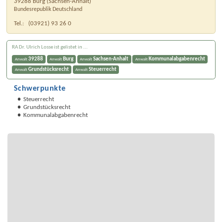
39288
Burg
(
Sachsen-Anhalt
)
Bundesrepublik Deutschland
Tel.:
(03921) 93 26 0
RA Dr. Ulrich Losse ist gelistet in ...
39288
Burg
Sachsen-Anhalt
Kommunalabgabenrecht
Anwalt
Anwalt
Anwalt
Anwalt
Grundstücksrecht
Steuerrecht
Anwalt
Anwalt
Schwerpunkte
Steuerrecht
Grundstücksrecht
Kommunalabgabenrecht