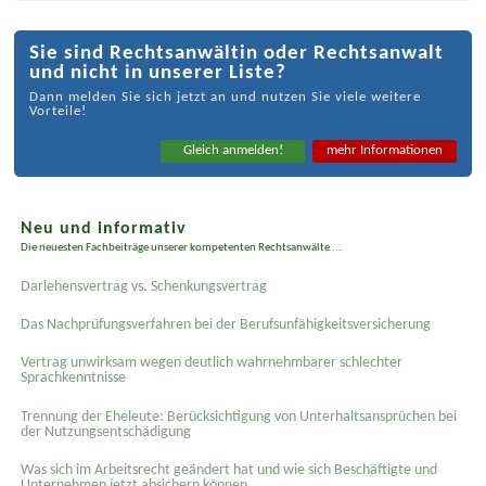
Sie sind Rechtsanwältin oder Rechtsanwalt
und nicht in unserer Liste?
Dann melden Sie sich jetzt an und nutzen Sie viele weitere
Vorteile!
Gleich anmelden!
mehr Informationen
Neu und informativ
Die neuesten Fachbeiträge unserer kompetenten Rechtsanwälte ...
Darlehensvertrag vs. Schenkungsvertrag
Das Nachprüfungsverfahren bei der Berufsunfähigkeitsversicherung
Vertrag unwirksam wegen deutlich wahrnehmbarer schlechter
Sprachkenntnisse
Trennung der Eheleute: Berücksichtigung von Unterhaltsansprüchen bei
der Nutzungsentschädigung
Was sich im Arbeitsrecht geändert hat und wie sich Beschäftigte und
Unternehmen jetzt absichern können