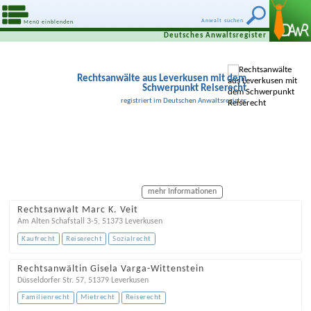
Anwalt suchen
Menü einblenden
Deutsches Anwaltsregister
Rechtsanwälte aus Leverkusen mit dem
Schwerpunkt Reiserecht
registriert im Deutschen Anwaltsregister
mehr Informationen
Rechtsanwalt Marc K. Veit
Am Alten Schafstall 3-5
,
51373
Leverkusen
Kaufrecht
Reiserecht
Sozialrecht
Rechtsanwältin Gisela Varga-Wittenstein
Düsseldorfer Str. 57
,
51379
Leverkusen
Familienrecht
Mietrecht
Reiserecht