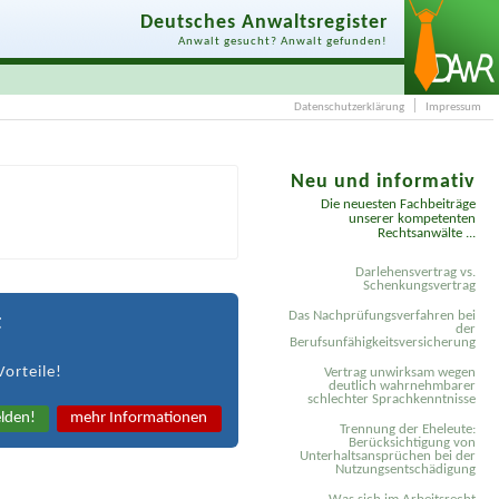
Deutsches Anwaltsregister
Anwalt gesucht? Anwalt gefunden!
Datenschutzerklärung
Impressum
Neu und informativ
Die neuesten Fachbeiträge
unserer kompetenten
Rechtsanwälte ...
Darlehensvertrag vs.
Schenkungsvertrag
Das Nachprüfungsverfahren bei
t
der
Berufsunfähigkeitsversicherung
Vorteile!
Vertrag unwirksam wegen
deutlich wahrnehmbarer
schlechter Sprachkenntnisse
lden!
mehr Informationen
Trennung der Eheleute:
Berücksichtigung von
Unterhaltsansprüchen bei der
Nutzungsentschädigung