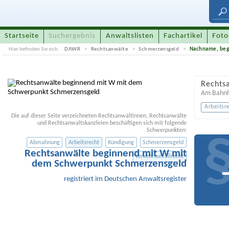
Startseite
Suchergebnis
Anwaltslisten
Fachartikel
Foto
Hier befinden Sie sich:
DAWR
Rechtsanwälte
Schmerzensgeld
Nachname, beg
Rechts
Am Bahnh
Arbeitsr
Die auf dieser Seite verzeichneten Rechtsanwältinnen, Rechtsanwälte
und Rechtsanwaltskanzleien beschäftigen sich mit folgende
Schwerpunkten:
Abmahnung
Arbeitsrecht
Kündigung
Schmerzensgeld
Rechtsanwälte beginnend mit W mit
Verkehrsunfallrecht
dem Schwerpunkt Schmerzensgeld
registriert im Deutschen Anwaltsregister