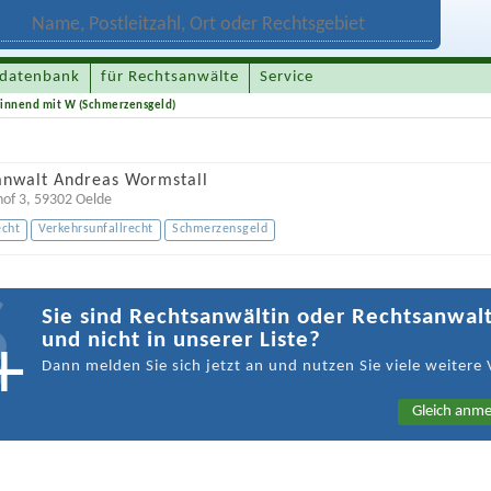
datenbank
für Rechtsanwälte
Service
innend mit W (Schmerzensgeld)
anwalt Andreas Wormstall
of 3
,
59302
Oelde
echt
Verkehrsunfallrecht
Schmerzensgeld
Sie sind Rechtsanwältin oder Rechtsanwal
und nicht in unserer Liste?
Dann melden Sie sich jetzt an und nutzen Sie viele weitere 
Gleich anme