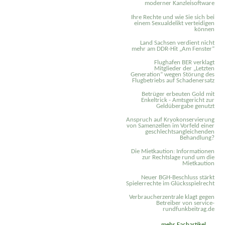
moderner Kanzleisoftware
Ihre Rechte und wie Sie sich bei
einem Sexual­delikt verteidigen
können
Land Sachsen verdient nicht
mehr am DDR-Hit „Am Fenster“
Flughafen BER verklagt
Mitglieder der „Letzten
Generation“ wegen Störung des
Flugbetriebs auf Schadenersatz
Betrüger erbeuten Gold mit
Enkeltrick - Amtsgericht zur
Geldübergabe genutzt
Anspruch auf Kryokonservierung
von Samenzellen im Vorfeld einer
geschlechtsangleichenden
Behandlung?
Die Mietkaution: Informationen
zur Rechtslage rund um die
Mietkaution
Neuer BGH-Beschluss stärkt
Spielerrechte im Glücksspielrecht
Verbraucherzentrale klagt gegen
Betreiber von service-
rundfunkbeitrag.de
mehr Fachartikel ...