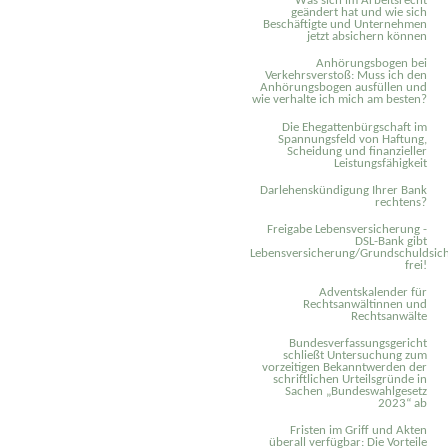
Was sich im Arbeitsrecht
geändert hat und wie sich
Beschäftigte und Unternehmen
jetzt absichern können
Anhörungsbogen bei
Verkehrsverstoß: Muss ich den
Anhörungsbogen ausfüllen und
wie verhalte ich mich am besten?
Die Ehegattenbürgschaft im
Spannungsfeld von Haftung,
Scheidung und finanzieller
Leistungsfähigkeit
Darlehenskündigung Ihrer Bank
rechtens?
Freigabe Lebensversicherung -
DSL-Bank gibt
Lebensversicherung/Grundschuldsich
frei!
Adventskalender für
Rechtsanwältinnen und
Rechtsanwälte
Bundesverfassungsgericht
schließt Untersuchung zum
vorzeitigen Bekanntwerden der
schriftlichen Urteilsgründe in
Sachen „Bundeswahlgesetz
2023“ ab
Fristen im Griff und Akten
überall verfügbar: Die Vorteile