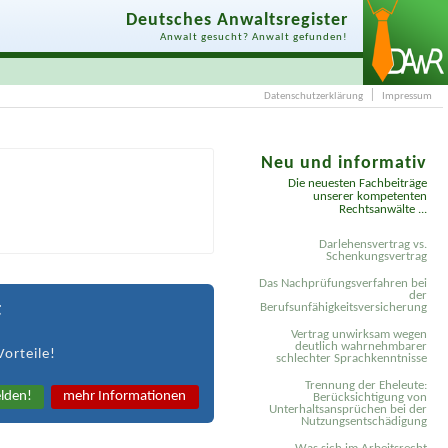
Deutsches Anwaltsregister
Anwalt gesucht? Anwalt gefunden!
Datenschutzerklärung
Impressum
Neu und informativ
Die neuesten Fachbeiträge
unserer kompetenten
Rechtsanwälte ...
Darlehensvertrag vs.
Schenkungsvertrag
Das Nachprüfungsverfahren bei
der
t
Berufsunfähigkeitsversicherung
Vertrag unwirksam wegen
deutlich wahrnehmbarer
Vorteile!
schlechter Sprachkenntnisse
Trennung der Eheleute:
lden!
mehr Informationen
Berücksichtigung von
Unterhaltsansprüchen bei der
Nutzungsentschädigung