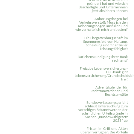
Was sich im Arbeitsrecht
geändert hat und wie sich
Beschäftigte und Unternehmen
jetzt absichern können
Anhörungsbogen bei
Verkehrsverstoß: Muss ich den
Anhörungsbogen ausfüllen und
wie verhalte ich mich am besten?
Die Ehegattenbürgschaft im
Spannungsfeld von Haftung,
Scheidung und finanzieller
Leistungsfähigkeit
Darlehenskündigung Ihrer Bank
rechtens?
Freigabe Lebensversicherung -
DSL-Bank gibt
Lebensversicherung/Grundschuldsich
frei!
Adventskalender für
Rechtsanwältinnen und
Rechtsanwälte
Bundesverfassungsgericht
schließt Untersuchung zum
vorzeitigen Bekanntwerden der
schriftlichen Urteilsgründe in
Sachen „Bundeswahlgesetz
2023“ ab
Fristen im Griff und Akten
überall verfügbar: Die Vorteile