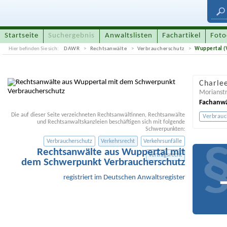
Startseite
Suchergebnis
Anwaltslisten
Fachartikel
Foto
Hier befinden Sie sich:
DAWR
Rechtsanwälte
Verbraucherschutz
Wuppertal (
Charle
Morianstr
Fachanwä
Die auf dieser Seite verzeichneten Rechtsanwältinnen, Rechtsanwälte
Verbrauc
und Rechtsanwaltskanzleien beschäftigen sich mit folgende
Schwerpunkten:
Verbraucherschutz
Verkehrsrecht
Verkehrsunfälle
Rechtsanwälte aus Wuppertal mit
Vertragsrecht
dem Schwerpunkt Verbraucherschutz
registriert im Deutschen Anwaltsregister