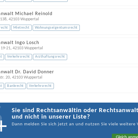
anwalt Michael Reinold
 138
,
42103
Wuppertal
recht
Mietrecht
Wohnungseigentumsrecht
anwalt Ingo Losch
. 19-21
,
42103
Wuppertal
ht
Verkehrsrecht
Arzthaftungsrecht
anwalt Dr. David Donner
tr. 20
,
42103
Wuppertal
ht
Bankrecht
Verkehrsrecht
Sie sind Rechtsanwältin oder Rechtsanwal
und nicht in unserer Liste?
Dann melden Sie sich jetzt an und nutzen Sie viele weitere 
Gleich anme