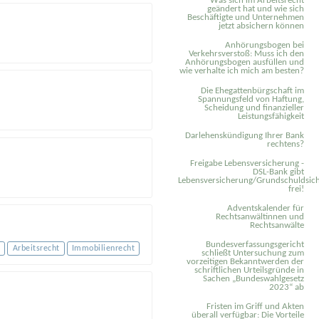
Was sich im Arbeitsrecht
geändert hat und wie sich
Beschäftigte und Unternehmen
jetzt absichern können
Anhörungsbogen bei
Verkehrsverstoß: Muss ich den
Anhörungsbogen ausfüllen und
wie verhalte ich mich am besten?
Die Ehegattenbürgschaft im
Spannungsfeld von Haftung,
Scheidung und finanzieller
Leistungsfähigkeit
Darlehenskündigung Ihrer Bank
rechtens?
Freigabe Lebensversicherung -
DSL-Bank gibt
Lebensversicherung/Grundschuldsich
frei!
Adventskalender für
Rechtsanwältinnen und
Rechtsanwälte
Bundesverfassungsgericht
t
Arbeitsrecht
Immobilienrecht
schließt Untersuchung zum
vorzeitigen Bekanntwerden der
schriftlichen Urteilsgründe in
Sachen „Bundeswahlgesetz
2023“ ab
Fristen im Griff und Akten
überall verfügbar: Die Vorteile