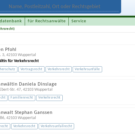
datenbank
für Rechtsanwälte
Service
hrsrecht)
en Pfohl
. 3
,
42103
Wuppertal
ltin für Verkehrsrecht
herschutz
Vertragsrecht
Verkehrsrecht
Verkehrsunfälle
anwältin Daniela Dinslage
Ebert-Str. 47
,
42103
Wuppertal
echt
Familienrecht
Verkehrsrecht
anwalt Stephan Ganssen
 86
,
42103
Wuppertal
recht
Verkehrsrecht
Verkehrsunfallrecht