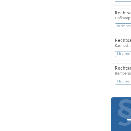
Rechts
Hofkamp
Verkehrs
Rechts
Kasinostr
Strafrec
Rechts
Bembergs
Strafrec