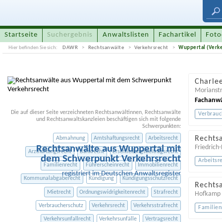
Startseite
Suchergebnis
Anwaltslisten
Fachartikel
Foto
Hier befinden Sie sich:
DAWR
Rechtsanwälte
Verkehrsrecht
Wuppertal (Verke
Charle
Morianstr
Fachanwä
Die auf dieser Seite verzeichneten Rechtsanwältinnen, Rechtsanwälte
Verbrauc
und Rechtsanwaltskanzleien beschäftigen sich mit folgende
Schwerpunkten:
Rechts
Abmahnung
Amtshaftungsrecht
Arbeitsrecht
Rechtsanwälte aus Wuppertal mit
Friedrich-
Arzthaftungsrecht
Bankrecht
Erschließungsbeitragsrecht
dem Schwerpunkt Verkehrsrecht
Arbeitsr
Familienrecht
Führerscheinrecht
Immobilienrecht
registriert im Deutschen Anwaltsregister
Kommunalabgaberecht
Kündigung
Kündigungsschutzrecht
Rechts
Mietrecht
Ordnungswidrigkeitenrecht
Strafrecht
Hofkamp
Verbraucherschutz
Verkehrsrecht
Verkehrsstrafrecht
Familien
Verkehrsunfallrecht
Verkehrsunfälle
Vertragsrecht