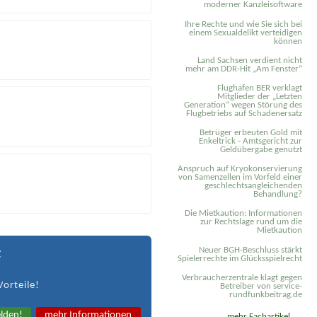
moderner Kanzleisoftware
Ihre Rechte und wie Sie sich bei
einem Sexual­delikt verteidigen
können
Land Sachsen verdient nicht
mehr am DDR-Hit „Am Fenster“
Flughafen BER verklagt
Mitglieder der „Letzten
Generation“ wegen Störung des
Flugbetriebs auf Schadenersatz
Betrüger erbeuten Gold mit
Enkeltrick - Amtsgericht zur
Geldübergabe genutzt
Anspruch auf Kryokonservierung
von Samenzellen im Vorfeld einer
geschlechtsangleichenden
Behandlung?
Die Mietkaution: Informationen
zur Rechtslage rund um die
Mietkaution
Neuer BGH-Beschluss stärkt
t
Spielerrechte im Glücksspielrecht
Verbraucherzentrale klagt gegen
Vorteile!
Betreiber von service-
rundfunkbeitrag.de
lden!
mehr Informationen
mehr Fachartikel ...