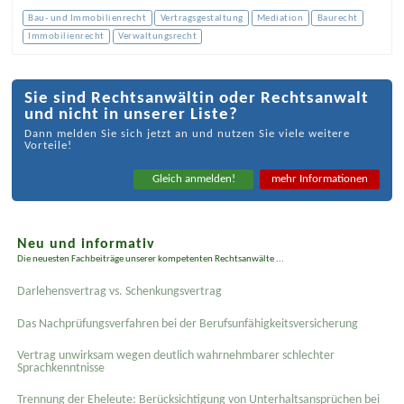
Bau- und Immobilienrecht
Vertragsgestaltung
Mediation
Baurecht
Immobilienrecht
Verwaltungsrecht
Sie sind Rechtsanwältin oder Rechtsanwalt
und nicht in unserer Liste?
Dann melden Sie sich jetzt an und nutzen Sie viele weitere
Vorteile!
Gleich anmelden!
mehr Informationen
Neu und informativ
Die neuesten Fachbeiträge unserer kompetenten Rechtsanwälte ...
Darlehensvertrag vs. Schenkungsvertrag
Das Nachprüfungsverfahren bei der Berufsunfähigkeitsversicherung
Vertrag unwirksam wegen deutlich wahrnehmbarer schlechter
Sprachkenntnisse
Trennung der Eheleute: Berücksichtigung von Unterhaltsansprüchen bei