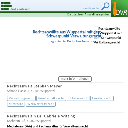
Anwalt suchen
Menü einblenden
Deutsches Anwaltsregister
Rechtsanwälte aus Wuppertal mit dem
Schwerpunkt Verwaltungsrecht
registriert im Deutschen Anwaltsregister
mehr Informationen
Rechtsanwalt Stephan Mayer
Schöne Gasse 4
,
42103
Wuppertal
Verwaltungsrecht
Gesellschaftsrecht
Urheberrecht
Familienrecht
Mietrecht
Werkvertragsrecht
Rechtsanwältin Dr. Gabriele Witting
Kocherstr. 18
,
42369
Wuppertal
Mediatorin (DAA)
und
Fachanwältin für Verwaltungsrecht