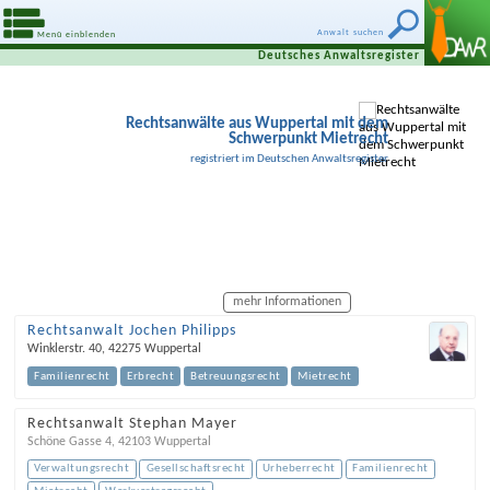
Anwalt suchen
Menü einblenden
Deutsches Anwaltsregister
Rechtsanwälte aus Wuppertal mit dem
Schwerpunkt Mietrecht
registriert im Deutschen Anwaltsregister
mehr Informationen
Rechtsanwalt Jochen Philipps
Winklerstr. 40
,
42275
Wuppertal
Familienrecht
Erbrecht
Betreuungsrecht
Mietrecht
Rechtsanwalt Stephan Mayer
Schöne Gasse 4
,
42103
Wuppertal
Verwaltungsrecht
Gesellschaftsrecht
Urheberrecht
Familienrecht