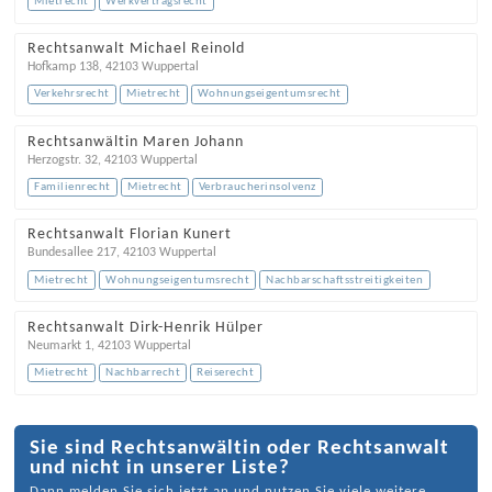
Mietrecht
Werkvertragsrecht
Rechtsanwalt Michael Reinold
Hofkamp 138
,
42103
Wuppertal
Verkehrsrecht
Mietrecht
Wohnungseigentumsrecht
Rechtsanwältin Maren Johann
Herzogstr. 32
,
42103
Wuppertal
Familienrecht
Mietrecht
Verbraucherinsolvenz
Rechtsanwalt Florian Kunert
Bundesallee 217
,
42103
Wuppertal
Mietrecht
Wohnungseigentumsrecht
Nachbarschaftsstreitigkeiten
Rechtsanwalt Dirk-Henrik Hülper
Neumarkt 1
,
42103
Wuppertal
Mietrecht
Nachbarrecht
Reiserecht
Sie sind Rechtsanwältin oder Rechtsanwalt
und nicht in unserer Liste?
Dann melden Sie sich jetzt an und nutzen Sie viele weitere