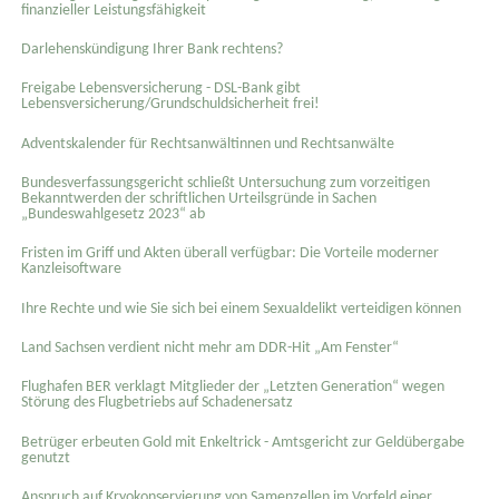
finanzieller Leistungsfähigkeit
Darlehenskündigung Ihrer Bank rechtens?
Freigabe Lebensversicherung - DSL-Bank gibt
Lebensversicherung/Grundschuldsicherheit frei!
Adventskalender für Rechtsanwältinnen und Rechtsanwälte
Bundesverfassungsgericht schließt Untersuchung zum vorzeitigen
Bekanntwerden der schriftlichen Urteilsgründe in Sachen
„Bundeswahlgesetz 2023“ ab
Fristen im Griff und Akten überall verfügbar: Die Vorteile moderner
Kanzleisoftware
Ihre Rechte und wie Sie sich bei einem Sexual­delikt verteidigen können
Land Sachsen verdient nicht mehr am DDR-Hit „Am Fenster“
Flughafen BER verklagt Mitglieder der „Letzten Generation“ wegen
Störung des Flugbetriebs auf Schadenersatz
Betrüger erbeuten Gold mit Enkeltrick - Amtsgericht zur Geldübergabe
genutzt
Anspruch auf Kryokonservierung von Samenzellen im Vorfeld einer