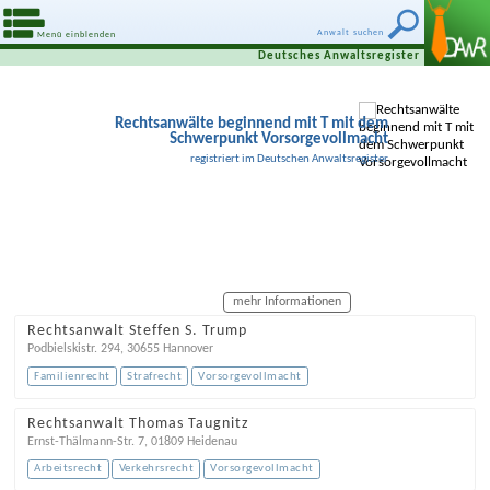
Anwalt suchen
Menü einblenden
Deutsches Anwaltsregister
Rechtsanwälte beginnend mit T mit dem
Schwerpunkt Vorsorgevollmacht
registriert im Deutschen Anwaltsregister
mehr Informationen
Rechtsanwalt Steffen S. Trump
Podbielskistr. 294
,
30655
Hannover
Familienrecht
Strafrecht
Vorsorgevollmacht
Rechtsanwalt Thomas Taugnitz
Ernst-Thälmann-Str. 7
,
01809
Heidenau
Arbeitsrecht
Verkehrsrecht
Vorsorgevollmacht