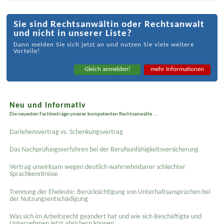
Sie sind Rechtsanwältin oder Rechtsanwalt
und nicht in unserer Liste?
Dann melden Sie sich jetzt an und nutzen Sie viele weitere
Vorteile!
Gleich anmelden!
mehr Informationen
Neu und informativ
Die neuesten Fachbeiträge unserer kompetenten Rechtsanwälte ...
Darlehensvertrag vs. Schenkungsvertrag
Das Nachprüfungsverfahren bei der Berufsunfähigkeitsversicherung
Vertrag unwirksam wegen deutlich wahrnehmbarer schlechter
Sprachkenntnisse
Trennung der Eheleute: Berücksichtigung von Unterhaltsansprüchen bei
der Nutzungsentschädigung
Was sich im Arbeitsrecht geändert hat und wie sich Beschäftigte und
Unternehmen jetzt absichern können