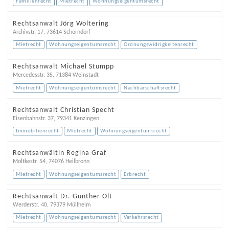
Familienrecht
Mietrecht
Wohnungseigentumsrecht
Rechtsanwalt Jörg Woltering
Archivstr. 17
,
73614
Schorndorf
Mietrecht
Wohnungseigentumsrecht
Ordnungswidrigkeitenrecht
Rechtsanwalt Michael Stumpp
Mercedesstr. 35
,
71384
Weinstadt
Mietrecht
Wohnungseigentumsrecht
Nachbarschaftsrecht
Rechtsanwalt Christian Specht
Eisenbahnstr. 37
,
79341
Kenzingen
Immobilienrecht
Mietrecht
Wohnungseigentumsrecht
Rechtsanwältin Regina Graf
Moltkestr. 54
,
74076
Heilbronn
Mietrecht
Wohnungseigentumsrecht
Erbrecht
Rechtsanwalt Dr. Gunther Olt
Werderstr. 40
,
79379
Müllheim
Mietrecht
Wohnungseigentumsrecht
Verkehrsrecht