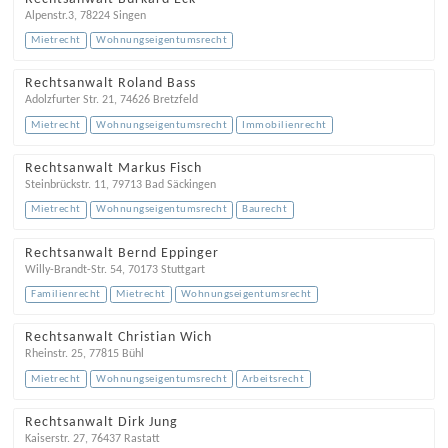
Alpenstr.3
,
78224
Singen
Mietrecht
Wohnungseigentumsrecht
Rechtsanwalt Roland Bass
Adolzfurter Str. 21
,
74626
Bretzfeld
Mietrecht
Wohnungseigentumsrecht
Immobilienrecht
Rechtsanwalt Markus Fisch
Steinbrückstr. 11
,
79713
Bad Säckingen
Mietrecht
Wohnungseigentumsrecht
Baurecht
Rechtsanwalt Bernd Eppinger
Willy-Brandt-Str. 54
,
70173
Stuttgart
Familienrecht
Mietrecht
Wohnungseigentumsrecht
Rechtsanwalt Christian Wich
Rheinstr. 25
,
77815
Bühl
Mietrecht
Wohnungseigentumsrecht
Arbeitsrecht
Rechtsanwalt Dirk Jung
Kaiserstr. 27
,
76437
Rastatt