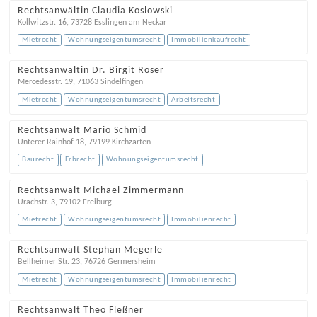
Rechtsanwältin Claudia Koslowski
Kollwitzstr. 16
,
73728
Esslingen am Neckar
Mietrecht
Wohnungseigentumsrecht
Immobilienkaufrecht
Rechtsanwältin Dr. Birgit Roser
Mercedesstr. 19
,
71063
Sindelfingen
Mietrecht
Wohnungseigentumsrecht
Arbeitsrecht
Rechtsanwalt Mario Schmid
Unterer Rainhof 18
,
79199
Kirchzarten
Baurecht
Erbrecht
Wohnungseigentumsrecht
Rechtsanwalt Michael Zimmermann
Urachstr. 3
,
79102
Freiburg
Mietrecht
Wohnungseigentumsrecht
Immobilienrecht
Rechtsanwalt Stephan Megerle
Bellheimer Str. 23
,
76726
Germersheim
Mietrecht
Wohnungseigentumsrecht
Immobilienrecht
Rechtsanwalt Theo Fleßner