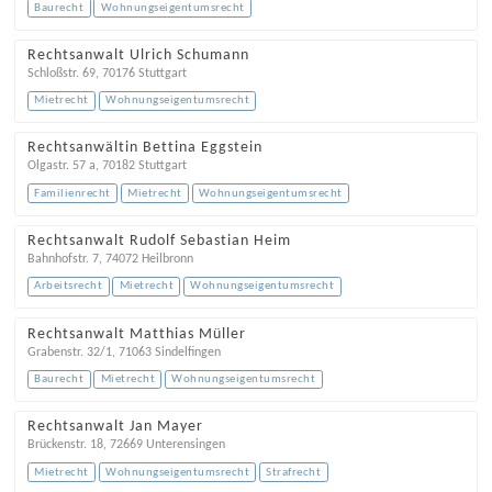
Baurecht
Wohnungseigentumsrecht
Rechtsanwalt Ulrich Schumann
Schloßstr. 69
,
70176
Stuttgart
Mietrecht
Wohnungseigentumsrecht
Rechtsanwältin Bettina Eggstein
Olgastr. 57 a
,
70182
Stuttgart
Familienrecht
Mietrecht
Wohnungseigentumsrecht
Rechtsanwalt Rudolf Sebastian Heim
Bahnhofstr. 7
,
74072
Heilbronn
Arbeitsrecht
Mietrecht
Wohnungseigentumsrecht
Rechtsanwalt Matthias Müller
Grabenstr. 32/1
,
71063
Sindelfingen
Baurecht
Mietrecht
Wohnungseigentumsrecht
Rechtsanwalt Jan Mayer
Brückenstr. 18
,
72669
Unterensingen
Mietrecht
Wohnungseigentumsrecht
Strafrecht