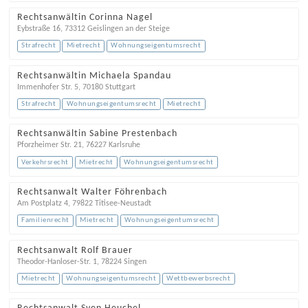
Rechtsanwältin Corinna Nagel
Eybstraße 16
,
73312
Geislingen an der Steige
Strafrecht
Mietrecht
Wohnungseigentumsrecht
Rechtsanwältin Michaela Spandau
Immenhofer Str. 5
,
70180
Stuttgart
Strafrecht
Wohnungseigentumsrecht
Mietrecht
Rechtsanwältin Sabine Prestenbach
Pforzheimer Str. 21
,
76227
Karlsruhe
Verkehrsrecht
Mietrecht
Wohnungseigentumsrecht
Rechtsanwalt Walter Föhrenbach
Am Postplatz 4
,
79822
Titisee-Neustadt
Familienrecht
Mietrecht
Wohnungseigentumsrecht
Rechtsanwalt Rolf Brauer
Theodor-Hanloser-Str. 1
,
78224
Singen
Mietrecht
Wohnungseigentumsrecht
Wettbewerbsrecht