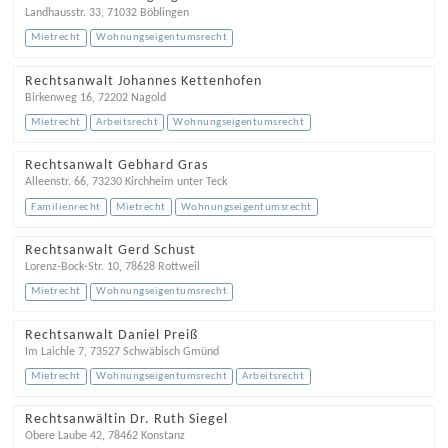
Landhausstr. 33
,
71032
Böblingen
Mietrecht
Wohnungseigentumsrecht
Rechtsanwalt Johannes Kettenhofen
Birkenweg 16
,
72202
Nagold
Mietrecht
Arbeitsrecht
Wohnungseigentumsrecht
Rechtsanwalt Gebhard Gras
Alleenstr. 66
,
73230
Kirchheim unter Teck
Familienrecht
Mietrecht
Wohnungseigentumsrecht
Rechtsanwalt Gerd Schust
Lorenz-Bock-Str. 10
,
78628
Rottweil
Mietrecht
Wohnungseigentumsrecht
Rechtsanwalt Daniel Preiß
Im Laichle 7
,
73527
Schwäbisch Gmünd
Mietrecht
Wohnungseigentumsrecht
Arbeitsrecht
Rechtsanwältin Dr. Ruth Siegel
Obere Laube 42
,
78462
Konstanz