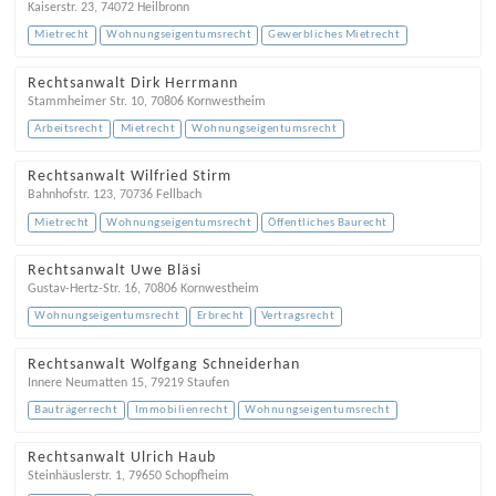
Kaiserstr. 23
,
74072
Heilbronn
Mietrecht
Wohnungseigentumsrecht
Gewerbliches Mietrecht
Rechtsanwalt Dirk Herrmann
Stammheimer Str. 10
,
70806
Kornwestheim
Arbeitsrecht
Mietrecht
Wohnungseigentumsrecht
Rechtsanwalt Wilfried Stirm
Bahnhofstr. 123
,
70736
Fellbach
Mietrecht
Wohnungseigentumsrecht
Öffentliches Baurecht
Rechtsanwalt Uwe Bläsi
Gustav-Hertz-Str. 16
,
70806
Kornwestheim
Wohnungseigentumsrecht
Erbrecht
Vertragsrecht
Rechtsanwalt Wolfgang Schneiderhan
Innere Neumatten 15
,
79219
Staufen
Bauträgerrecht
Immobilienrecht
Wohnungseigentumsrecht
Rechtsanwalt Ulrich Haub
Steinhäuslerstr. 1
,
79650
Schopfheim