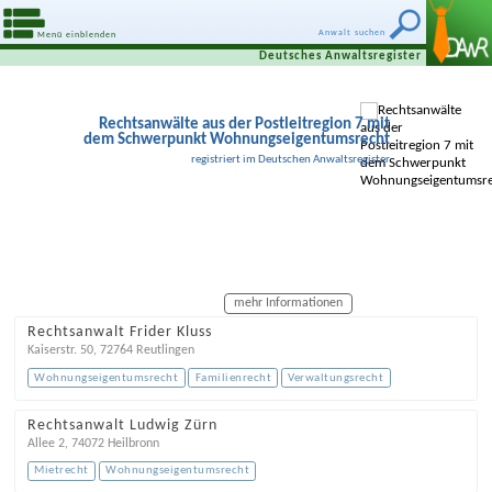
Anwalt suchen
Menü einblenden
Deutsches Anwaltsregister
Rechtsanwälte aus der Postleitregion 7 mit
dem Schwerpunkt Wohnungseigentumsrecht
registriert im Deutschen Anwaltsregister
mehr Informationen
Rechtsanwalt Frider Kluss
Kaiserstr. 50
,
72764
Reutlingen
Wohnungseigentumsrecht
Familienrecht
Verwaltungsrecht
Rechtsanwalt Ludwig Zürn
Allee 2
,
74072
Heilbronn
Mietrecht
Wohnungseigentumsrecht