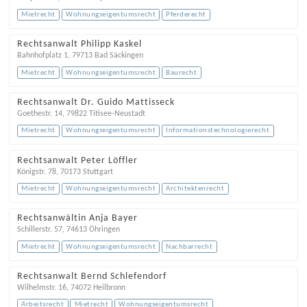
Mietrecht
Wohnungseigentumsrecht
Pferderecht
Rechtsanwalt Philipp Kaskel
Bahnhofplatz 1
,
79713
Bad Säckingen
Mietrecht
Wohnungseigentumsrecht
Baurecht
Rechtsanwalt Dr. Guido Mattisseck
Goethestr. 14
,
79822
Titisee-Neustadt
Mietrecht
Wohnungseigentumsrecht
Informationstechnologierecht
Rechtsanwalt Peter Löffler
Königstr. 78
,
70173
Stuttgart
Mietrecht
Wohnungseigentumsrecht
Architektenrecht
Rechtsanwältin Anja Bayer
Schillerstr. 57
,
74613
Öhringen
Mietrecht
Wohnungseigentumsrecht
Nachbarrecht
Rechtsanwalt Bernd Schlefendorf
Wilhelmstr. 16
,
74072
Heilbronn
Arbeitsrecht
Mietrecht
Wohnungseigentumsrecht