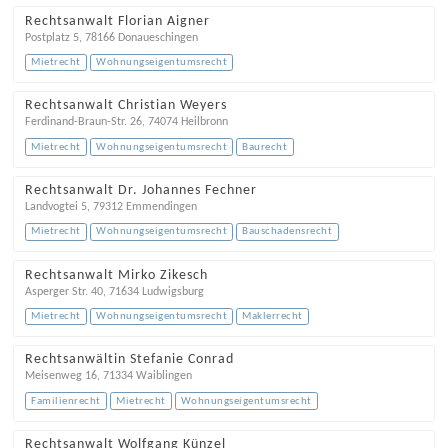
Rechtsanwalt Florian Aigner
Postplatz 5
,
78166
Donaueschingen
Mietrecht
Wohnungseigentumsrecht
Rechtsanwalt Christian Weyers
Ferdinand-Braun-Str. 26
,
74074
Heilbronn
Mietrecht
Wohnungseigentumsrecht
Baurecht
Rechtsanwalt Dr. Johannes Fechner
Landvogtei 5
,
79312
Emmendingen
Mietrecht
Wohnungseigentumsrecht
Bauschadensrecht
Rechtsanwalt Mirko Zikesch
Asperger Str. 40
,
71634
Ludwigsburg
Mietrecht
Wohnungseigentumsrecht
Maklerrecht
Rechtsanwältin Stefanie Conrad
Meisenweg 16
,
71334
Waiblingen
Familienrecht
Mietrecht
Wohnungseigentumsrecht
Rechtsanwalt Wolfgang Künzel