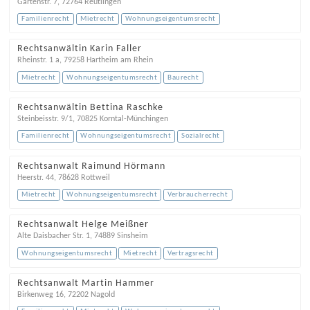
Gartenstr. 7
,
72764
Reutlingen
Familienrecht
Mietrecht
Wohnungseigentumsrecht
Rechtsanwältin Karin Faller
Rheinstr. 1 a
,
79258
Hartheim am Rhein
Mietrecht
Wohnungseigentumsrecht
Baurecht
Rechtsanwältin Bettina Raschke
Steinbeisstr. 9/1
,
70825
Korntal-Münchingen
Familienrecht
Wohnungseigentumsrecht
Sozialrecht
Rechtsanwalt Raimund Hörmann
Heerstr. 44
,
78628
Rottweil
Mietrecht
Wohnungseigentumsrecht
Verbraucherrecht
Rechtsanwalt Helge Meißner
Alte Daisbacher Str. 1
,
74889
Sinsheim
Wohnungseigentumsrecht
Mietrecht
Vertragsrecht
Rechtsanwalt Martin Hammer
Birkenweg 16
,
72202
Nagold