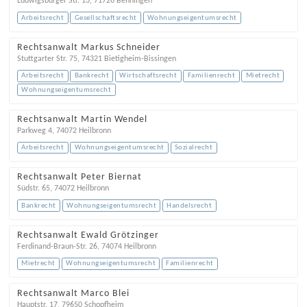
Ludwigsburger Str. 13
,
71726
Benningen
Arbeitsrecht
Gesellschaftsrecht
Wohnungseigentumsrecht
Rechtsanwalt Markus Schneider
Stuttgarter Str. 75
,
74321
Bietigheim-Bissingen
Arbeitsrecht
Bankrecht
Wirtschaftsrecht
Familienrecht
Mietrecht
Wohnungseigentumsrecht
Rechtsanwalt Martin Wendel
Parkweg 4
,
74072
Heilbronn
Arbeitsrecht
Wohnungseigentumsrecht
Sozialrecht
Rechtsanwalt Peter Biernat
Südstr. 65
,
74072
Heilbronn
Bankrecht
Wohnungseigentumsrecht
Handelsrecht
Rechtsanwalt Ewald Grötzinger
Ferdinand-Braun-Str. 26
,
74074
Heilbronn
Mietrecht
Wohnungseigentumsrecht
Familienrecht
Rechtsanwalt Marco Blei
Hauptstr. 17
,
79650
Schopfheim