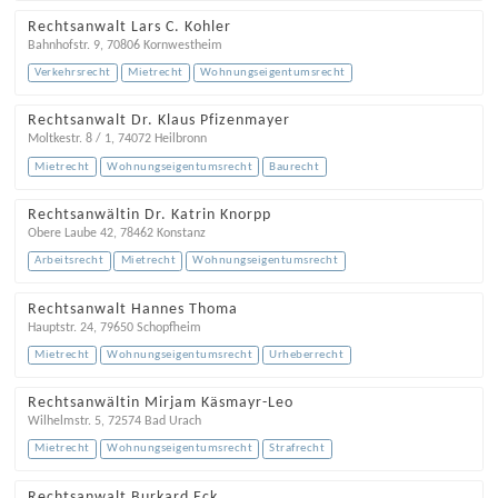
Rechtsanwalt Lars C. Kohler
Bahnhofstr. 9
,
70806
Kornwestheim
Verkehrsrecht
Mietrecht
Wohnungseigentumsrecht
Rechtsanwalt Dr. Klaus Pfizenmayer
Moltkestr. 8 / 1
,
74072
Heilbronn
Mietrecht
Wohnungseigentumsrecht
Baurecht
Rechtsanwältin Dr. Katrin Knorpp
Obere Laube 42
,
78462
Konstanz
Arbeitsrecht
Mietrecht
Wohnungseigentumsrecht
Rechtsanwalt Hannes Thoma
Hauptstr. 24
,
79650
Schopfheim
Mietrecht
Wohnungseigentumsrecht
Urheberrecht
Rechtsanwältin Mirjam Käsmayr-Leo
Wilhelmstr. 5
,
72574
Bad Urach
Mietrecht
Wohnungseigentumsrecht
Strafrecht
Rechtsanwalt Burkard Eck