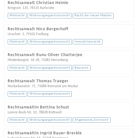
Rechtsanwalt Christian Heinle
Kriegsstr. 135
,
76135
Karlsruhe
Mietrecht
Wohnungseigentumsrecht
Recht der neuen Medien
Rechtsanwalt Nico Bergerhoff
Urachstr. 3
,
79102
Freiburg
Mietrecht
Wohnungseigentumsrecht
Immobilienrecht
Rechtsanwalt Runu Oliver Chatterjee
Hindenburgstr. 16-18
,
71083
Herrenberg
Mietrecht
Wohnungseigentumsrecht
Baurecht
Rechtsanwalt Thomas Traeger
Neckarkanalstr. 71
,
71686
Remseck am Neckar
Mietrecht
Wohnungseigentumsrecht
Rechtsanwältin Bettina Schust
Lorenz-Bock-Str. 10
,
78628
Rottweil
Mietrecht
Wohnungseigentumsrecht
Allgemeines Zivilrecht
Rechtsanwältin Ingrid Bauer-Breckle