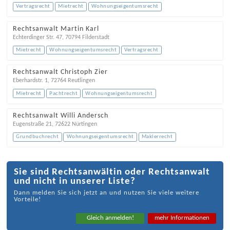
Vertragsrecht
Mietrecht
Wohnungseigentumsrecht
Rechtsanwalt Martin Karl
Echterdinger Str. 47
,
70794
Filderstadt
Mietrecht
Wohnungseigentumsrecht
Vertragsrecht
Rechtsanwalt Christoph Zier
Eberhardstr. 1
,
72764
Reutlingen
Mietrecht
Pachtrecht
Wohnungseigentumsrecht
Rechtsanwalt Willi Andersch
Eugenstraße 21
,
72622
Nürtingen
Grundbuchrecht
Wohnungseigentumsrecht
Maklerrecht
Sie sind Rechtsanwältin oder Rechtsanwalt
und nicht in unserer Liste?
Dann melden Sie sich jetzt an und nutzen Sie viele weitere
Vorteile!
Gleich anmelden!
mehr Informationen