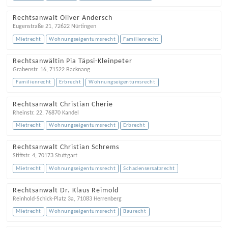
Rechtsanwalt Oliver Andersch
Eugenstraße 21
,
72622
Nürtingen
Mietrecht
Wohnungseigentumsrecht
Familienrecht
Rechtsanwältin Pia Täpsi-Kleinpeter
Grabenstr. 16
,
71522
Backnang
Familienrecht
Erbrecht
Wohnungseigentumsrecht
Rechtsanwalt Christian Cherie
Rheinstr. 22
,
76870
Kandel
Mietrecht
Wohnungseigentumsrecht
Erbrecht
Rechtsanwalt Christian Schrems
Stiftstr. 4
,
70173
Stuttgart
Mietrecht
Wohnungseigentumsrecht
Schadensersatzrecht
Rechtsanwalt Dr. Klaus Reimold
Reinhold-Schick-Platz 3a
,
71083
Herrenberg
Mietrecht
Wohnungseigentumsrecht
Baurecht