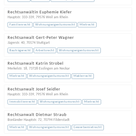
Rechtsanwältin Euphemie Kiefer
Hauptstr. 333-339
,
79576
Weil am Rhein
Familienrecht
Wohnungseigentumsrecht
Mietrecht
Rechtsanwalt Gert-Peter Wagner
Jägerstr. 40
,
70174
Stuttgart
Bauträgerecht
Arbeitsrecht
Wohnungseigentumsrecht
Rechtsanwalt Katrin Strobel
Merkelstr. 18
,
73728
Esslingen am Neckar
Mietrecht
Wohnungseigentumsrecht
Maklerrecht
Rechtsanwalt Josef Seidler
Hauptstr. 333-339
,
79576
Weil am Rhein
Immobilienrecht
Wohnungseigentumsrecht
Mietrecht
Rechtsanwalt Dietmar Straub
Bonländer Hauptstr. 72
,
70794
Filderstadt
Mietrecht
Wohnungseigentumsrecht
Gewerbemietrecht