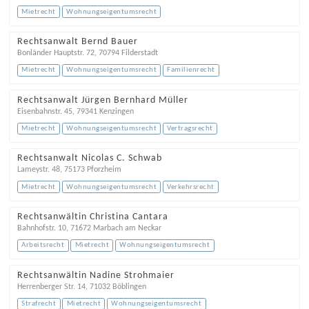
Mietrecht
Wohnungseigentumsrecht
Rechtsanwalt Bernd Bauer
Bonländer Hauptstr. 72
,
70794
Filderstadt
Mietrecht
Wohnungseigentumsrecht
Familienrecht
Rechtsanwalt Jürgen Bernhard Müller
Eisenbahnstr. 45
,
79341
Kenzingen
Mietrecht
Wohnungseigentumsrecht
Vertragsrecht
Rechtsanwalt Nicolas C. Schwab
Lameystr. 48
,
75173
Pforzheim
Mietrecht
Wohnungseigentumsrecht
Verkehrsrecht
Rechtsanwältin Christina Cantara
Bahnhofstr. 10
,
71672
Marbach am Neckar
Arbeitsrecht
Mietrecht
Wohnungseigentumsrecht
Rechtsanwältin Nadine Strohmaier
Herrenberger Str. 14
,
71032
Böblingen
Strafrecht
Mietrecht
Wohnungseigentumsrecht