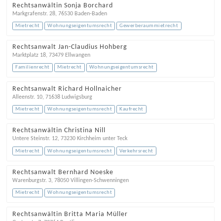
Rechtsanwältin Sonja Borchard
Markgrafenstr. 28
,
76530
Baden-Baden
Mietrecht
Wohnungseigentumsrecht
Gewerberaummietrecht
Rechtsanwalt Jan-Claudius Hohberg
Marktplatz 18
,
73479
Ellwangen
Familienrecht
Mietrecht
Wohnungseigentumsrecht
Rechtsanwalt Richard Hollnaicher
Alleenstr. 10
,
71638
Ludwigsburg
Mietrecht
Wohnungseigentumsrecht
Kaufrecht
Rechtsanwältin Christina Nill
Untere Steinstr. 12
,
73230
Kirchheim unter Teck
Mietrecht
Wohnungseigentumsrecht
Verkehrsrecht
Rechtsanwalt Bernhard Noeske
Warenburgstr. 3
,
78050
Villingen-Schwenningen
Mietrecht
Wohnungseigentumsrecht
Rechtsanwältin Britta Maria Müller