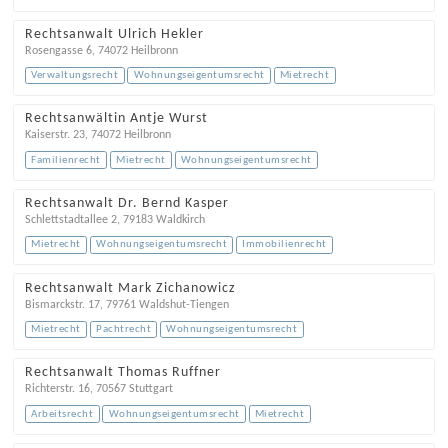
Rechtsanwalt Ulrich Hekler
Rosengasse 6
,
74072
Heilbronn
Verwaltungsrecht
Wohnungseigentumsrecht
Mietrecht
Rechtsanwältin Antje Wurst
Kaiserstr. 23
,
74072
Heilbronn
Familienrecht
Mietrecht
Wohnungseigentumsrecht
Rechtsanwalt Dr. Bernd Kasper
Schlettstadtallee 2
,
79183
Waldkirch
Mietrecht
Wohnungseigentumsrecht
Immobilienrecht
Rechtsanwalt Mark Zichanowicz
Bismarckstr. 17
,
79761
Waldshut-Tiengen
Mietrecht
Pachtrecht
Wohnungseigentumsrecht
Rechtsanwalt Thomas Ruffner
Richterstr. 16
,
70567
Stuttgart
Arbeitsrecht
Wohnungseigentumsrecht
Mietrecht