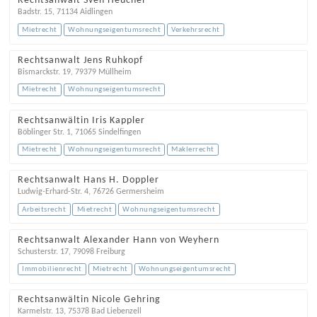
Rechtsanwalt Sven Heuchel
Badstr. 15
,
71134
Aidlingen
Mietrecht
Wohnungseigentumsrecht
Verkehrsrecht
Rechtsanwalt Jens Ruhkopf
Bismarckstr. 19
,
79379
Müllheim
Mietrecht
Wohnungseigentumsrecht
Rechtsanwältin Iris Kappler
Böblinger Str. 1
,
71065
Sindelfingen
Mietrecht
Wohnungseigentumsrecht
Maklerrecht
Rechtsanwalt Hans H. Doppler
Ludwig-Erhard-Str. 4
,
76726
Germersheim
Arbeitsrecht
Mietrecht
Wohnungseigentumsrecht
Rechtsanwalt Alexander Hann von Weyhern
Schusterstr. 17
,
79098
Freiburg
Immobilienrecht
Mietrecht
Wohnungseigentumsrecht
Rechtsanwältin Nicole Gehring
Karmelstr. 13
,
75378
Bad Liebenzell