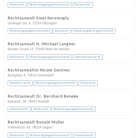
Mietrecht
Wohnungseigentumsrecht
Reiserecht
Rechtsanwalt Emel Keremoglu
Gerlinger Str. 6
,
71254
Ditzingen
Wohnungseigentumsrecht
Asylrecht
Staatsangehörigkeitsrecht
Rechtsanwalt H.-Michael Langner
Rauher Grund 13
,
72160
Horb am Neckar
Mietrecht
Wohnungseigentumsrecht
Immobilienrecht
Rechtsanwältin Nicole Gentner
Karlsplatz 4
,
73614
Schorndorf
Verkehrsrecht
Wohnungseigentumsrecht
Mietrecht
Rechtsanwalt Dr. Bernhard Beneke
Kaiserstr. 30
,
76437
Rastatt
Arbeitsrecht
Mietrecht
Wohnungseigentumsrecht
Rechtsanwalt Ronald Müller
Freiheitsstr. 43
,
78224
Singen
Mietrecht
Wohnungseigentumsrecht
Arbeitsrecht