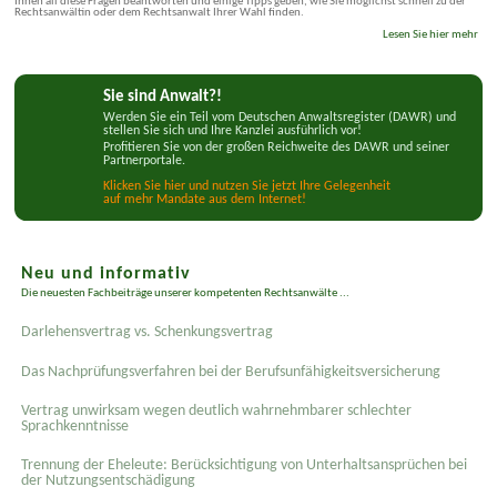
Ihnen all diese Fragen beantworten und einige Tipps geben, wie Sie möglichst schnell zu der
Rechtsanwältin oder dem Rechtsanwalt Ihrer Wahl finden.
Lesen Sie hier mehr
Sie sind Anwalt?!
Werden Sie ein Teil vom Deutschen Anwaltsregister (DAWR) und
stellen Sie sich und Ihre Kanzlei ausführlich vor!
Profitieren Sie von der großen Reichweite des DAWR und seiner
Partnerportale.
Klicken Sie hier und nutzen Sie jetzt Ihre Gelegenheit
auf mehr Mandate aus dem Internet!
Neu und informativ
Die neuesten Fachbeiträge unserer kompetenten Rechtsanwälte ...
Darlehensvertrag vs. Schenkungsvertrag
Das Nachprüfungsverfahren bei der Berufsunfähigkeitsversicherung
Vertrag unwirksam wegen deutlich wahrnehmbarer schlechter
Sprachkenntnisse
Trennung der Eheleute: Berücksichtigung von Unterhaltsansprüchen bei
der Nutzungsentschädigung