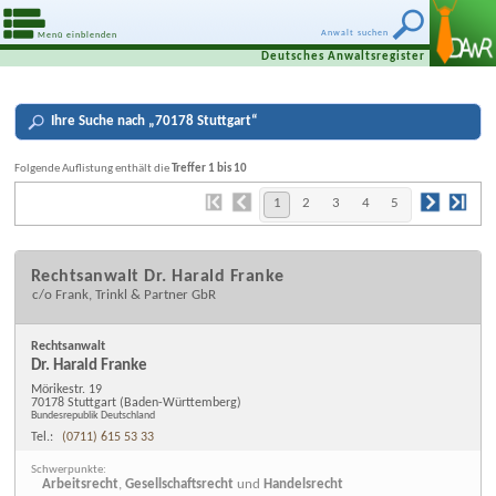
Anwalt suchen
Menü einblenden
Deutsches Anwaltsregister
Ihre
Suche nach „
70178 Stuttgart
“
Folgende Auflistung enthält die
Treffer 1 bis 10
1
2
3
4
5
Rechtsanwalt Dr. Harald Franke
c/o Frank, Trinkl & Partner GbR
Rechtsanwalt
Dr. Harald Franke
Mörikestr. 19
70178 Stuttgart
(Baden-Württemberg)
Bundesrepublik Deutschland
Tel.:
(0711) 615 53 33
Schwerpunkte:
Arbeitsrecht
,
Gesellschaftsrecht
und
Handelsrecht