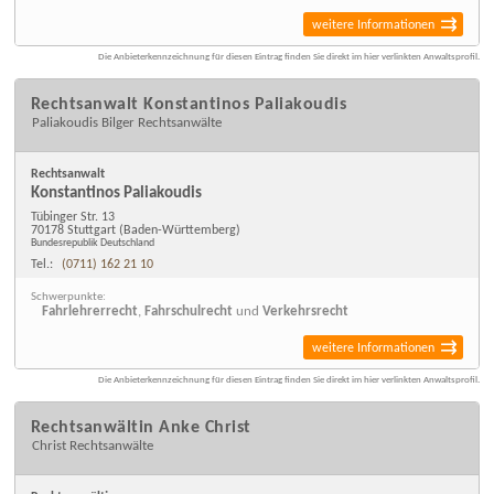
weitere Informationen
Die Anbieterkennzeichnung für diesen Eintrag finden Sie direkt im hier verlinkten Anwaltsprofil.
Rechtsanwalt Konstantinos Paliakoudis
Paliakoudis Bilger Rechtsanwälte
Rechtsanwalt
Konstantinos Paliakoudis
Tübinger Str. 13
70178 Stuttgart
(Baden-Württemberg)
Bundesrepublik Deutschland
Tel.:
(0711) 162 21 10
Schwerpunkte:
Fahrlehrerrecht
,
Fahrschulrecht
und
Verkehrsrecht
weitere Informationen
Die Anbieterkennzeichnung für diesen Eintrag finden Sie direkt im hier verlinkten Anwaltsprofil.
Rechtsanwältin Anke Christ
Christ Rechtsanwälte