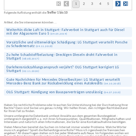
1
2
3
4
5
Folgende Auflistung enthält die
Treffer 1 bis 10
Artikel, die Sie interessieren könnten ...
Weiterhin dicke Luft in Stuttgart: Fahrverbot in Stuttgart auch für Diesel
mit der Abgasnorm Euro 5
(
09.05.2019
)
Vorsätzliche und sittenwidrige Schädigung: LG Stuttgart verurteilt Porsche
zu Schaden­ersatz
(
09.11.2018
)
Zu hohe Schadstoff­belastung: Dreckigen Dieseln droht Fahrverbot in
Stuttgart
(
08.08.2017
)
Darlehens­rück­zahlungs­anspruch verjährt? OLG Stuttgart korrigiert LG
Stuttgart
(
02.11.2020
)
Gute Nachrichten für Mercedes Dieselbesitzer: LG Stuttgart verurteilt
Mercedes-Benz Bank zur Rückabwicklung eines Autokredits
(
04.10.2018
)
OLG Stuttgart: Kündigung von Bauspar­verträgen unzulässig
(
04.07.2016
)
Haben Sie rechtliche Probleme oder brauchen Sie Unterstützung bei der Durchsetzung Ihrer
Rechte? Dann sind Sie bei uns genau richtig. Wir helfen Ihnen, den richtigen Rechtsbeistand
für Ihren Fall zu finden.
Unsere umfangreiche Datenbank umfasst Anwälte aus dem gesamten Bundesgebiet -
umfangreich dargestellt u.a. mit ihren Schwerpunkten, Qualifikationen, Mitgliedschaften und
Interessen und natürlich allen Informationen, die Sie für eine Kontaktaufnahme benötigen.
Vielen Menschen bereitet das Suchen im Internet immer wieder Probleme. Welche Wörter
muss ich angeben? Spielt die Reihenfolge eine Rolle? Muss ich irgendwelche Trennzeichen
angeben? All diese Fragen stellen sich bei jeder Webseite aufs Neue. Im Folgenden wollen wir