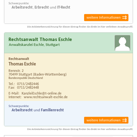
Schwerpunkte:
Arbeitsrecht
,
Erbrecht
und
IT-Recht
weitere Informationen
Die Anbieterkennzeichnung für diesen Eintrag finden Sie direkt im hier verlinkten Anwaltsprofil.
Rechtsanwalt Thomas Eschle
Anwaltskanzlei Eschle, Stuttgart
Rechtsanwalt
Thomas Eschle
Rennstr. 2
70499 Stuttgart
(Baden-Württemberg)
Bundesrepublik Deutschland
Tel.:
0711/2482446
Fax:
0711/2482448
E-Mail:
KanzleiEschle@t-online.de
Internet:
www.rechtsanwalt-eschle.de
Schwerpunkte:
Arbeitsrecht
und
Familienrecht
weitere Informationen
Die Anbieterkennzeichnung für diesen Eintrag finden Sie direkt im hier verlinkten Anwaltsprofil.