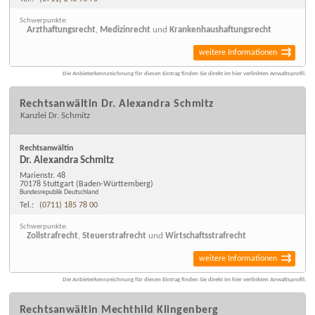
Schwerpunkte:
Arzthaftungsrecht
,
Medizinrecht
und
Krankenhaushaftungsrecht
weitere Informationen
Die Anbieterkennzeichnung für diesen Eintrag finden Sie direkt im hier verlinkten Anwaltsprofil.
Rechtsanwältin Dr. Alexandra Schmitz
Kanzlei Dr. Schmitz
Rechtsanwältin
Dr. Alexandra Schmitz
Marienstr. 48
70178 Stuttgart
(Baden-Württemberg)
Bundesrepublik Deutschland
Tel.:
(0711) 185 78 00
Schwerpunkte:
Zollstrafrecht
,
Steuerstrafrecht
und
Wirtschaftsstrafrecht
weitere Informationen
Die Anbieterkennzeichnung für diesen Eintrag finden Sie direkt im hier verlinkten Anwaltsprofil.
Rechtsanwältin Mechthild Klingenberg