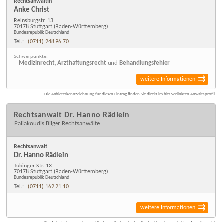
Rechtsanwältin
Anke Christ
Reinsburgstr. 13
70178 Stuttgart
(Baden-Württemberg)
Bundesrepublik Deutschland
Tel.:
(0711) 248 96 70
Schwerpunkte:
Medizinrecht
,
Arzthaftungsrecht
und
Behandlungsfehler
weitere Informationen
Die Anbieterkennzeichnung für diesen Eintrag finden Sie direkt im hier verlinkten Anwaltsprofil.
Rechtsanwalt Dr. Hanno Rädlein
Paliakoudis Bilger Rechtsanwälte
Rechtsanwalt
Dr. Hanno Rädlein
Tübinger Str. 13
70178 Stuttgart
(Baden-Württemberg)
Bundesrepublik Deutschland
Tel.:
(0711) 162 21 10
weitere Informationen