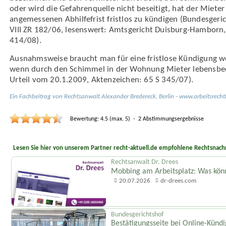
oder wird die Gefahren­quelle nicht beseitigt, hat der Mieter
angemessenen Abhilfe­frist fristlos zu kündigen (Bundes­geric
VIII ZR 182/06, lesenswert: Amtsgericht Duisburg-Hamborn, 
414/08).
Aus­nahmsweise braucht man für eine fristlose Kündigung 
wenn durch den Schimmel in der Wohnung Mieter lebens­bedr
Urteil vom 20.1.2009, Akten­zeichen: 65 S 345/07).
Ein Fachbeitrag von
Rechtsanwalt
Alexander Bredereck
,
Berlin
-
www.arbeitsrechtl
Bewertung:
4.5
(max.
5
)
-
2
Abstimmungsergebnisse
Lesen Sie hier von unserem Partner recht-aktuell.de empfohlene Rechtsnachr
Rechtsanwalt Dr. Drees
Mobbing am Arbeitsplatz: Was könn
20.07.2026
dr-drees.com
Bundesgerichtshof
Bestätigungsseite bei Online-Kündi