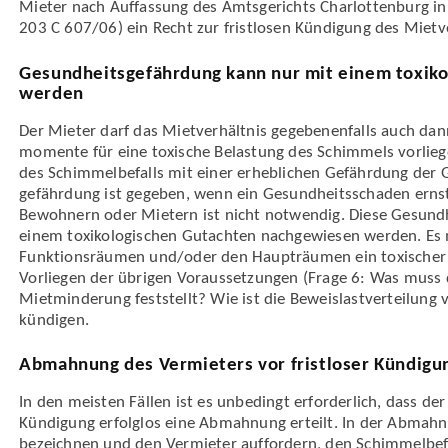
Mieter nach Auffassung des Amts­gerichts Charlottenburg in
203 C 607/06) ein Recht zur fristlosen Kündigung des Miet­v
Gesundheitsgefährdung kann nur mit einem toxik
werden
Der Mieter darf das Miet­verhältnis gegebenenfalls auch dann
momente für eine toxische Belastung des Schimmels vorli
des Schimmel­befalls mit einer erheblichen Gefährdung der 
gefährdung ist gegeben, wenn ein Gesundheits­schaden erns
Bewohnern oder Mietern ist nicht notwendig. Diese Gesundh
einem toxikologischen Gutachten nachgewiesen werden. Es 
Funktions­räumen und/oder den Haupt­räumen ein toxischer S
Vorliegen der übrigen Voraus­setzungen (Frage 6: Was muss 
Miet­minderung feststellt? Wie ist die Beweis­last­verteilung
kündigen.
Abmahnung des Vermieters vor fristloser Kündigun
In den meisten Fällen ist es unbedingt erforderlich, dass de
Kündigung erfolglos eine Abmahnung erteilt. In der Abmah
bezeichnen und den Vermieter auffordern, den Schimmel­befal