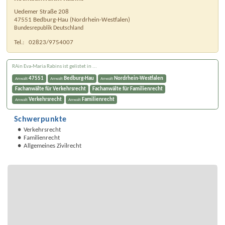
Uedemer Straße 208
47551
Bedburg-Hau
(
Nordrhein-Westfalen
)
Bundesrepublik Deutschland
Tel.:
02823/9754007
RAin Eva-Maria Rabins ist gelistet in ...
47551
Bedburg-Hau
Nordrhein-Westfalen
Anwalt
Anwalt
Anwalt
Fachanwälte für Verkehrsrecht
Fachanwälte für Familienrecht
Verkehrsrecht
Familienrecht
Anwalt
Anwalt
Schwerpunkte
Verkehrsrecht
Familienrecht
Allgemeines Zivilrecht