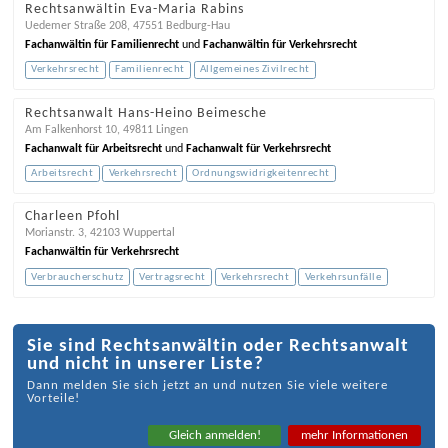
Rechtsanwältin Eva-Maria Rabins
Uedemer Straße 208
,
47551
Bedburg-Hau
Fachanwältin für Familienrecht
und
Fachanwältin für Verkehrsrecht
Verkehrsrecht
Familienrecht
Allgemeines Zivilrecht
Rechtsanwalt Hans-Heino Beimesche
Am Falkenhorst 10
,
49811
Lingen
Fachanwalt für Arbeitsrecht
und
Fachanwalt für Verkehrsrecht
Arbeitsrecht
Verkehrsrecht
Ordnungswidrigkeitenrecht
Charleen Pfohl
Morianstr. 3
,
42103
Wuppertal
Fachanwältin für Verkehrsrecht
Verbraucherschutz
Vertragsrecht
Verkehrsrecht
Verkehrsunfälle
Sie sind Rechtsanwältin oder Rechtsanwalt
und nicht in unserer Liste?
Dann melden Sie sich jetzt an und nutzen Sie viele weitere
Vorteile!
Gleich anmelden!
mehr Informationen