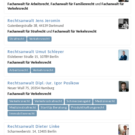
Fachanwalt für Arbeitsrecht
,
Fachanwalt für Familienrecht
und
Fachanwalt für
Verkehrsrecht
Rechtsanwalt Jens Jeromin
Gutenbergstraße 38
,
44139
Dortmund
Fachanwalt für Strafrecht
und
Fachanwalt für Verkehrsrecht
Strafrecht
Verkehrsrecht
Rechtsanwalt Umut Schleyer
Eislebener Straße 15
,
10789
Berlin
Fachanwalt für Verkehrsrecht
Arbeitsrecht
Verkehrsrecht
Rechtsanwalt Dipl.-Jur. Igor Posikow
Neuer Wall 75
,
20354
Hamburg
Fachanwalt für Verkehrsrecht
Verkehrsrecht
Verkehrsstrafrecht
Schmerzensgeld
Medizinrecht
Medizinstrafrecht
StartUp Beratung
Produkthaftungsrecht
Immobilienrecht
Rechtsanwalt Dieter Linke
Scharnweberstr. 14
,
13405
Berlin