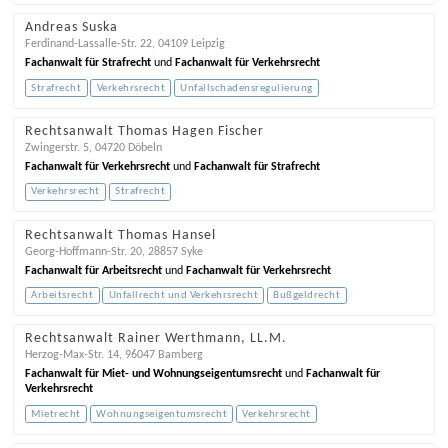
Andreas Suska
Ferdinand-Lassalle-Str. 22
,
04109
Leipzig
Fachanwalt für Strafrecht
und
Fachanwalt für Verkehrsrecht
Strafrecht
Verkehrsrecht
Unfallschadensregulierung
Rechtsanwalt Thomas Hagen Fischer
Zwingerstr. 5
,
04720
Döbeln
Fachanwalt für Verkehrsrecht
und
Fachanwalt für Strafrecht
Verkehrsrecht
Strafrecht
Rechtsanwalt Thomas Hansel
Georg-Hoffmann-Str. 20
,
28857
Syke
Fachanwalt für Arbeitsrecht
und
Fachanwalt für Verkehrsrecht
Arbeitsrecht
Unfallrecht und Verkehrsrecht
Bußgeldrecht
Rechtsanwalt Rainer Werthmann, LL.M.
Herzog-Max-Str. 14
,
96047
Bamberg
Fachanwalt für Miet- und Wohnungseigentumsrecht
und
Fachanwalt für
Verkehrsrecht
Mietrecht
Wohnungseigentumsrecht
Verkehrsrecht