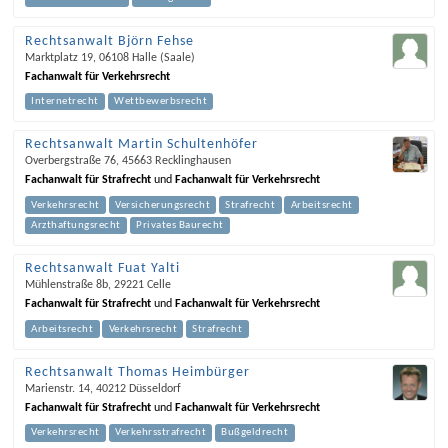
Rechtsanwalt Björn Fehse
Marktplatz 19
,
06108
Halle (Saale)
Fachanwalt für Verkehrsrecht
Internetrecht
Wettbewerbsrecht
Rechtsanwalt Martin Schultenhöfer
Overbergstraße 76
,
45663
Recklinghausen
Fachanwalt für Strafrecht
und
Fachanwalt für Verkehrsrecht
Verkehrsrecht
Versicherungsrecht
Strafrecht
Arbeitsrecht
Arzthaftungsrecht
Privates Baurecht
Rechtsanwalt Fuat Yalti
Mühlenstraße 8b
,
29221
Celle
Fachanwalt für Strafrecht
und
Fachanwalt für Verkehrsrecht
Arbeitsrecht
Verkehrsrecht
Strafrecht
Rechtsanwalt Thomas Heimbürger
Marienstr. 14
,
40212
Düsseldorf
Fachanwalt für Strafrecht
und
Fachanwalt für Verkehrsrecht
Verkehrsrecht
Verkehrsstrafrecht
Bußgeldrecht