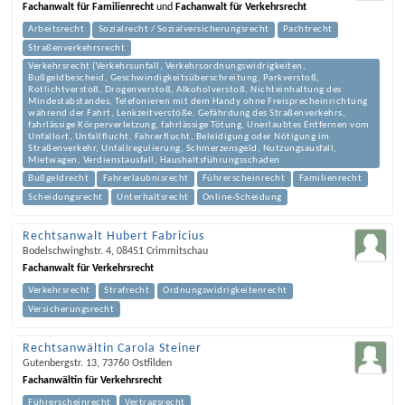
Fachanwalt für Familienrecht
und
Fachanwalt für Verkehrsrecht
Arbeitsrecht
Sozialrecht / Sozialversicherungsrecht
Pachtrecht
Straßenverkehrsrecht
Verkehrsrecht (Verkehrsunfall, Verkehrsordnungswidrigkeiten,
Bußgeldbescheid, Geschwindigkeitsüberschreitung, Parkverstoß,
Rotlichtverstoß, Drogenverstoß, Alkoholverstoß, Nichteinhaltung des
Mindestabstandes, Telefonieren mit dem Handy ohne Freisprecheinrichtung
während der Fahrt, Lenkzeitverstöße, Gefährdung des Straßenverkehrs,
fahrlässige Körperverletzung, fahrlässige Tötung, Unerlaubtes Entfernen vom
Unfallort, Unfallflucht, Fahrerflucht, Beleidigung oder Nötigung im
Straßenverkehr, Unfallregulierung, Schmerzensgeld, Nutzungsausfall,
Mietwagen, Verdienstausfall, Haushaltsführungsschaden
Bußgeldrecht
Fahrerlaubnisrecht
Führerscheinrecht
Familienrecht
Scheidungsrecht
Unterhaltsrecht
Online-Scheidung
Rechtsanwalt Hubert Fabricius
Bodelschwinghstr. 4
,
08451
Crimmitschau
Fachanwalt für Verkehrsrecht
Verkehrsrecht
Strafrecht
Ordnungswidrigkeitenrecht
Versicherungsrecht
Rechtsanwältin Carola Steiner
Gutenbergstr. 13
,
73760
Ostfilden
Fachanwältin für Verkehrsrecht
Führerscheinrecht
Vertragsrecht