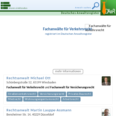
Anwalt suchen
Menü einblenden
Deutsches Anwaltsregister
Fachanwälte für Verkehrsrecht
registriert im Deutschen Anwaltsregister
mehr Informationen
Rechtsanwalt Michael Ott
Schönbergstraße 52
,
65199
Wiesbaden
Fachanwalt für Verkehrsrecht
und
Fachanwalt für Versicherungsrecht
Straßenverkehrsrecht
Versicherungsrecht
Privates Baurecht
Mietrecht
Wohnungseigentumsrecht
Arbeitsrecht
Rechtsanwalt Martin Lauppe-Assmann
Bensheimer Str. 14
,
40229
Düsseldorf