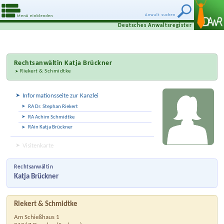
Anwalt suchen
Menü einblenden
Deutsches Anwaltsregister
Rechtsanwältin
Katja Brückner
Riekert & Schmidtke
Informationsseite zur Kanzlei
RA Dr. Stephan Riekert
RA Achim Schmidtke
RAin Katja Brückner
Visitenkarte
Rechtsanwältin
Katja Brückner
Riekert & Schmidtke
Am Schießhaus 1