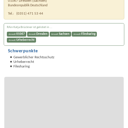
01067
Dresden
(
Sachsen
)
Bundesrepublik Deutschland
Tel.:
(0351) 471 53 44
RAin Katja Brückner ist gelistet in ...
01067
Dresden
Sachsen
Filesharing
Anwalt
Anwalt
Anwalt
Anwalt
Urheberrecht
Anwalt
Schwerpunkte
Gewerblicher Rechtsschutz
Urheberrecht
Filesharing