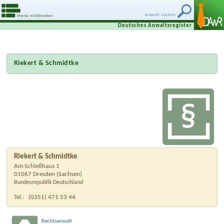
Anwalt suchen
Menü einblenden
Deutsches Anwaltsregister
Riekert & Schmidtke
Riekert & Schmidtke
Am Schießhaus 1
01067
Dresden
(
Sachsen
)
Bundesrepublik Deutschland
Tel.:
(0351) 471 53 44
Rechtsanwalt