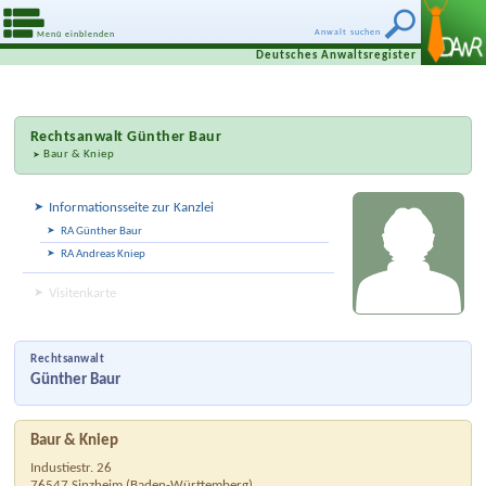
Anwalt suchen
Menü einblenden
Deutsches Anwaltsregister
Rechtsanwalt
Günther Baur
Baur & Kniep
Informationsseite zur Kanzlei
RA Günther Baur
RA Andreas Kniep
Visitenkarte
Rechtsanwalt
Günther Baur
Baur & Kniep
Industiestr. 26
76547
Sinzheim
(
Baden-Württemberg
)