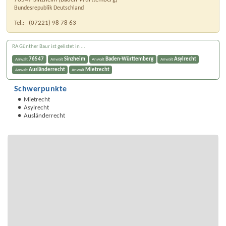
Bundesrepublik Deutschland
Tel.:
(07221) 98 78 63
RA Günther Baur ist gelistet in ...
76547
Sinzheim
Baden-Württemberg
Asylrecht
Anwalt
Anwalt
Anwalt
Anwalt
Ausländerrecht
Mietrecht
Anwalt
Anwalt
Schwerpunkte
Mietrecht
Asylrecht
Ausländerrecht