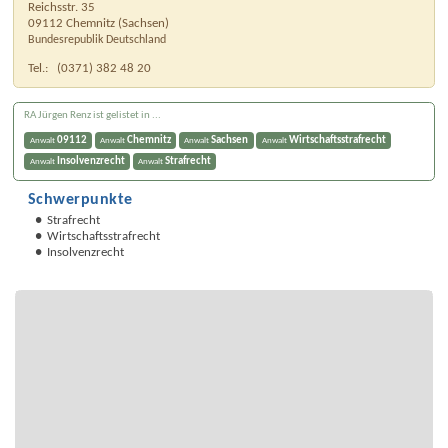
Reichsstr. 35
09112
Chemnitz
(
Sachsen
)
Bundesrepublik Deutschland
Tel.:
(0371) 382 48 20
RA Jürgen Renz ist gelistet in ...
09112
Chemnitz
Sachsen
Wirtschaftsstrafrecht
Anwalt
Anwalt
Anwalt
Anwalt
Insolvenzrecht
Strafrecht
Anwalt
Anwalt
Schwerpunkte
Strafrecht
Wirtschaftsstrafrecht
Insolvenzrecht