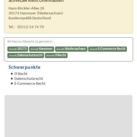
activeLaw Klein.Offenhausen
Hans-Böckler-Allee 26
30173
Hannover
(
Niedersachsen
)
Bundesrepublik Deutschland
Tel.:
(0511) 54 74 70
RA Marion Albrecht ist gelistet in ...
30173
Hannover
Niedersachsen
E-Commerce-Recht
Anwalt
Anwalt
Anwalt
Anwalt
Datenschutzrecht
IT-Recht
Anwalt
Anwalt
Schwerpunkte
IT-Recht
Datenschutzrecht
E-Commerce-Recht