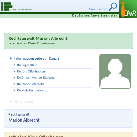
Anwalt suchen
Menü einblenden
Deutsches Anwaltsregister
Rechtsanwalt
Marion Albrecht
activeLaw Klein.Offenhausen
Informationsseite zur Kanzlei
RA Eugen Klein
RA Jörg Offenhausen
RA Dr. Jan-Michael Rädecke
RA Marion Albrecht
RA Niels Siempelkamp
Visitenkarte
Rechtsanwalt
Marion Albrecht