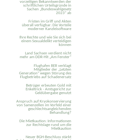
vorzeitigen Bekanntwerden der
schriftlichen Urteilsgründe in
Sachen „Bundeswahlgesetz
2023“ ab
Fristen im Griff und Akten
überall verfügbar: Die Vorteile
moderner Kanzleisoftware
Ihre Rechte und wie Sie sich bei
einem Sexual­delikt verteidigen
können
Land Sachsen verdient nicht
mehr am DDR-Hit „Am Fenster“
Flughafen BER verklagt
Mitglieder der „Letzten
Generation“ wegen Störung des
Flugbetriebs auf Schadenersatz
Betrüger erbeuten Gold mit
Enkeltrick - Amtsgericht zur
Geldübergabe genutzt
Anspruch auf Kryokonservierung
von Samenzellen im Vorfeld einer
geschlechtsangleichenden
Behandlung?
Die Mietkaution: Informationen
zur Rechtslage rund um die
Mietkaution
Neuer BGH-Beschluss stärkt