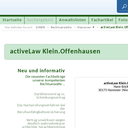
Startseite
Suchergebnis
Anwaltslisten
Fachartikel
Foto
Hier befinden Sie sich:
DAWR
Rechtsanwälte
Hannover
activeLaw Klein.O
activeLaw Klein.Offenhausen
Neu und informativ
Die neuesten Fachbeiträge
unserer kompetenten
activeLaw Klein.
Rechtsanwälte ...
Hans-Böck
30173 Hannover (Nie
Darlehensvertrag vs.
Schenkungsvertrag
Das Nachprüfungsverfahren bei
der
Berufsunfähigkeitsversicherung
Vertrag unwirksam wegen
deutlich wahrnehmbarer
schlechter Sprachkenntnisse