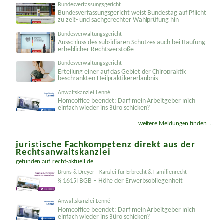
Bundesverfassungsgericht
Bundesver­fassungsgericht weist Bundestag auf Pflicht
zu zeit- und sachgerechter Wahlprüfung hin
Bundesverwaltungsgericht
Ausschluss des subsidiären Schutzes auch bei Häufung
erheblicher Rechtsverstöße
Bundesverwaltungsgericht
Erteilung einer auf das Gebiet der Chiropraktik
beschränkten Heilprakti­kererlaubnis
Anwaltskanzlei Lenné
Homeoffice beendet: Darf mein Arbeitgeber mich
einfach wieder ins Büro schicken?
weitere Meldungen finden ...
juristische Fachkompetenz direkt aus der
Rechtsanwaltskanzlei
gefunden auf
recht-aktuell.de
Bruns & Dreyer - Kanzlei für Erbrecht & Familienrecht
§ 1615l BGB – Höhe der Erwerbsobliegenheit
Anwaltskanzlei Lenné
Homeoffice beendet: Darf mein Arbeitgeber mich