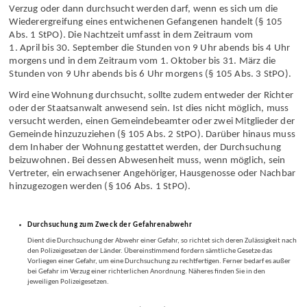
grundsätzlich nur bei Verfolgung auf frischer Tat, bei Gefahr im
Verzug oder dann durchsucht werden darf, wenn es sich um die
Wiederergreifung eines entwichenen Gefangenen handelt (§ 105
Abs. 1 StPO). Die Nachtzeit umfasst in dem Zeitraum vom
1. April bis 30. September die Stunden von 9 Uhr abends bis 4 Uhr
morgens und in dem Zeitraum vom 1. Oktober bis 31. März die
Stunden von 9 Uhr abends bis 6 Uhr morgens (§ 105 Abs. 3 StPO).
Wird eine Wohnung durchsucht, sollte zudem entweder der Richter
oder der Staatsanwalt anwesend sein. Ist dies nicht möglich, muss
versucht werden, einen Gemeindebeamter oder zwei Mitglieder der
Gemeinde hinzuzuziehen (§ 105 Abs. 2 StPO). Darüber hinaus muss
dem Inhaber der Wohnung gestattet werden, der Durchsuchung
beizuwohnen. Bei dessen Abwesenheit muss, wenn möglich, sein
Vertreter, ein erwachsener Angehöriger, Hausgenosse oder Nachbar
hinzugezogen werden (§ 106 Abs. 1 StPO).
Durchsuchung zum Zweck der Gefahrenabwehr
Dient die Durchsuchung der Abwehr einer Gefahr, so richtet sich deren Zulässigkeit nach
den Polizeigesetzen der Länder. Übereinstimmend fordern sämtliche Gesetze das
Vorliegen einer Gefahr, um eine Durchsuchung zu rechtfertigen. Ferner bedarf es außer
bei Gefahr im Verzug einer richterlichen Anordnung. Näheres finden Sie in den
jeweiligen Polizeigesetzen.