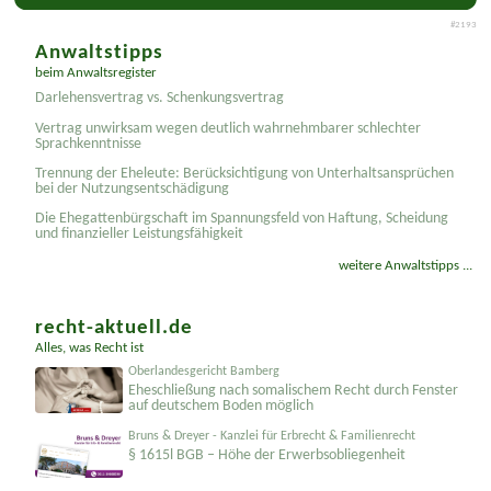
auf mehr Mandate aus dem Internet!
#2193
Anwaltstipps
beim Anwaltsregister
Darlehensvertrag vs. Schenkungsvertrag
Vertrag unwirksam wegen deutlich wahrnehmbarer schlechter
Sprachkenntnisse
Trennung der Eheleute: Berücksichtigung von Unterhaltsansprüchen
bei der Nutzungsentschädigung
Die Ehegattenbürgschaft im Spannungsfeld von Haftung, Scheidung
und finanzieller Leistungsfähigkeit
weitere Anwaltstipps ...
recht-aktuell.de
Alles, was Recht ist
Oberlandesgericht Bamberg
Eheschließung nach somalischem Recht durch Fenster
auf deutschem Boden möglich
Bruns & Dreyer - Kanzlei für Erbrecht & Familienrecht
§ 1615l BGB – Höhe der Erwerbsobliegenheit