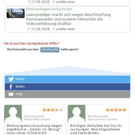
Zivilpolizisten Kokain und Marihuana an
17.06.2026
urteile.news
Oberlandesgericht Karlsruhe
Laienprediger macht sich wegen Beschimpfung
homosexueller und queerer Menschen der
Volksverhetzung strafbar
11.06.2026
urteile.news
Sie brauchen kompetente Hilfe?
Strafrecht
Rechtsanwälte aus dem
helfen gerne!
tweet
teilen
mail
Rechtsanwalt
Rechtsanwalt
Kolja Zaborowski
Jens Gunnar Cordes
Wohnungs­durch­suchung wegen
Richtiges Verhalten bei Durch­
angeblicher „Gefahr im Verzug“
suchungen, Beschlag­nahmen