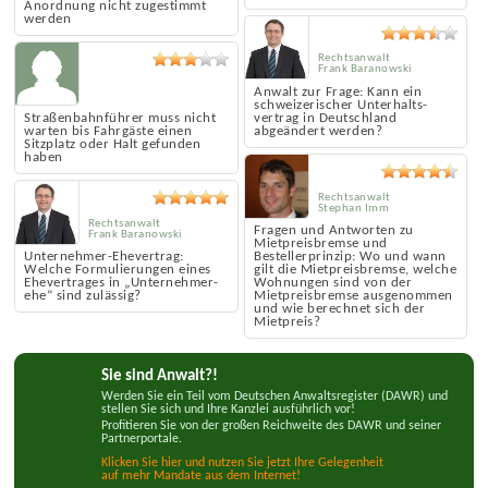
muss ohne richterliche
und Festnahmen
Anordnung nicht zugestimmt
werden
Rechtsanwalt
Frank Baranowski
Anwalt zur Frage: Kann ein
schweizerischer Unterhalts­
Straßenbahnführer muss nicht
vertrag in Deutschland
warten bis Fahrgäste einen
abgeändert werden?
Sitzplatz oder Halt gefunden
haben
Rechtsanwalt
Stephan Imm
Rechtsanwalt
Fragen und Antworten zu
Frank Baranowski
Mietpreisbremse und
Unternehmer-Ehevertrag:
Bestellerprinzip: Wo und wann
Welche Formulierungen eines
gilt die Mietpreisbremse, welche
Ehe­vertrages in „Unternehmer­
Wohnungen sind von der
ehe“ sind zulässig?
Mietpreisbremse ausgenommen
und wie berechnet sich der
Mietpreis?
Sie sind Anwalt?!
Werden Sie ein Teil vom Deutschen Anwaltsregister (DAWR) und
stellen Sie sich und Ihre Kanzlei ausführlich vor!
Profitieren Sie von der großen Reichweite des DAWR und seiner
Partnerportale.
Klicken Sie hier und nutzen Sie jetzt Ihre Gelegenheit