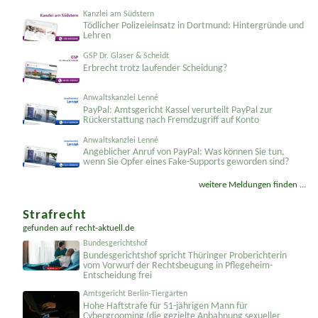
einfach wieder ins Büro schicken?
Kanzlei am Südstern
Tödlicher Polizeieinsatz in Dortmund: Hintergründe und
Lehren
GSP Dr. Glaser & Scheidt
Erbrecht trotz laufender Scheidung?
Anwaltskanzlei Lenné
PayPal: Amtsgericht Kassel verurteilt PayPal zur
Rückerstattung nach Fremdzugriff auf Konto
Anwaltskanzlei Lenné
Angeblicher Anruf von PayPal: Was können Sie tun,
wenn Sie Opfer eines Fake-Supports geworden sind?
weitere Meldungen finden ...
Strafrecht
gefunden auf
recht-aktuell.de
Bundesgerichtshof
Bundesgerichtshof spricht Thüringer Proberichterin
vom Vorwurf der Rechtsbeugung in Pflegeheim-
Entscheidung frei
Amtsgericht Berlin-Tiergarten
Hohe Haftstrafe für 51-jährigen Mann für