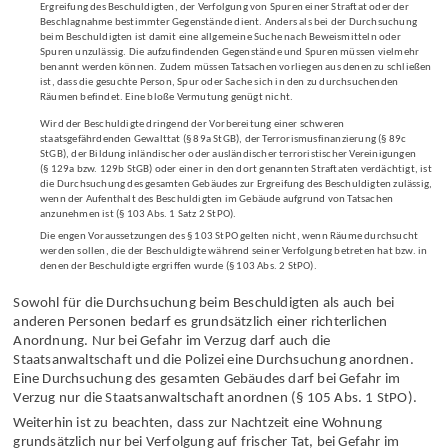
Satz 1 StPO erfolgen. Eine Durchsuchung ist demnach nur zulässig, wenn dies der
Ergreifung des Beschuldigten, der Verfolgung von Spuren einer Straftat oder der
Beschlagnahme bestimmter Gegenstände dient. Anders als bei der Durchsuchung
beim Beschuldigten ist damit eine allgemeine Suche nach Beweismitteln oder
Spuren unzulässig. Die aufzufindenden Gegenstände und Spuren müssen vielmehr
benannt werden können. Zudem müssen Tatsachen vorliegen aus denen zu schließen
ist, dass die gesuchte Person, Spur oder Sache sich in den zu durchsuchenden
Räumen befindet. Eine bloße Vermutung genügt nicht.
Wird der Beschuldigte dringend der Vorbereitung einer schweren
staatsgefährdenden Gewalttat (§ 89a StGB), der Terrorismusfinanzierung (§ 89c
StGB), der Bildung inländischer oder ausländischer terroristischer Vereinigungen
(§ 129a bzw. 129b StGB) oder einer in den dort genannten Straftaten verdächtigt, ist
die Durchsuchung des gesamten Gebäudes zur Ergreifung des Beschuldigten zulässig,
wenn der Aufenthalt des Beschuldigten im Gebäude aufgrund von Tatsachen
anzunehmen ist (§ 103 Abs. 1 Satz 2 StPO).
Die engen Voraussetzungen des § 103 StPO gelten nicht, wenn Räume durchsucht
werden sollen, die der Beschuldigte während seiner Verfolgung betreten hat bzw. in
denen der Beschuldigte ergriffen wurde (§ 103 Abs. 2 StPO).
Sowohl für die Durchsuchung beim Beschuldigten als auch bei
anderen Personen bedarf es grundsätzlich einer richterlichen
Anordnung. Nur bei Gefahr im Verzug darf auch die
Staatsanwaltschaft und die Polizei eine Durchsuchung anordnen.
Eine Durchsuchung des gesamten Gebäudes darf bei Gefahr im
Verzug nur die Staatsanwaltschaft anordnen (§ 105 Abs. 1 StPO).
Weiterhin ist zu beachten, dass zur Nachtzeit eine Wohnung