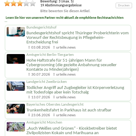
Bewertung:
3
(max.
5
)
19
Abstimmungsergebnisse
Drucken
Bitte bewerten Sie diesen Artikel.
Lesen Sie hier von unserem Partner recht-aktuell.de empfohlene Rechtsnachrichten
...
Bundesgerichtshof
Bundesgerichtshof spricht Thüringer Proberichterin vom
Vorwurf der Rechtsbeugung in Pflegeheim-
Entscheidung frei
03.08.2026
urteile.news
Amtsgericht Berlin-Tiergarten
Hohe Haftstrafe für 51-jährigen Mann für
Cybergrooming (die gezielte Anbahnung sexueller
Kontakte zu Minderjährigen)
30.07.2026
urteile.news
Landgericht Zweibrücken
Tödlicher Angriff auf Zugbegleiter ist Körperverletzung
mit Todesfolge aber kein Totschalg
13.07.2026
urteile.news
Bayerisches Oberstes Landesgericht
Trunkenheitsfahrt in Parkhaus ist auch strafbar
23.06.2026
urteile.news
Amtsgericht München
„Auch Weißes und Grünes“ - Kioskbetreiber bietet