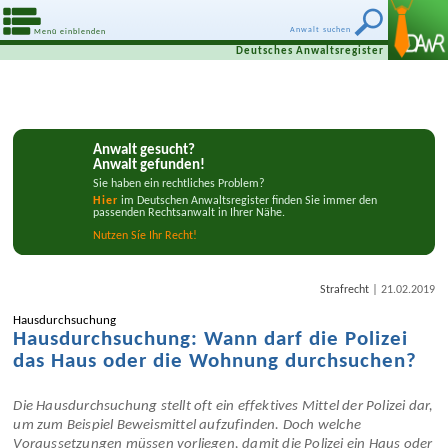
Anwalt suchen
Menü einblenden
Deutsches Anwaltsregister
Anwalt gesucht?
Anwalt gefunden!
Sie haben ein rechtliches Problem?
Hier
im Deutschen Anwaltsregister finden Sie immer den
passenden Rechtsanwalt in Ihrer Nähe.
Nutzen Síe Ihr Recht!
|
Strafrecht
21.02.2019
Hausdurchsuchung
Hausdurchsuchung: Wann darf die Polizei
das Haus oder die Wohnung durchsuchen?
Die Hausdurchsuchung stellt oft ein effektives Mittel der Polizei dar,
um zum Beispiel Beweismittel aufzufinden. Doch welche