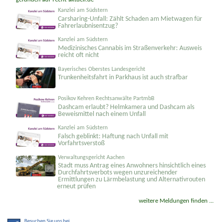
gefunden auf
recht-aktuell.de
Kanzlei am Südstern
Carsharing-Unfall: Zählt Schaden am Mietwagen für
Fahrerlaubnisentzug?
Kanzlei am Südstern
Medizinisches Cannabis im Straßenverkehr: Ausweis
reicht oft nicht
Bayerisches Oberstes Landesgericht
Trunkenheitsfahrt in Parkhaus ist auch strafbar
Posikov Kehren Rechtsanwälte PartmbB
Dashcam erlaubt? Helmkamera und Dashcam als
Beweismittel nach einem Unfall
Kanzlei am Südstern
Falsch geblinkt: Haftung nach Unfall mit
Vorfahrtsverstoß
Verwaltungsgericht Aachen
Stadt muss Antrag eines Anwohners hinsichtlich eines
Durchfahrtsverbots wegen unzureichender
Ermittlungen zu Lärmbelastung und Alternativrouten
erneut prüfen
weitere Meldungen finden ...