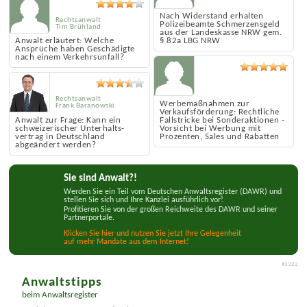
Nach Widerstand erhalten
Rechtsanwalt
Polizei­beamte Schmerzens­geld
Tim Brühland
aus der Landeskasse NRW gem.
Anwalt erläutert: Welche
§ 82a LBG NRW
Ansprüche haben Geschädigte
nach einem Verkehrs­unfall?
Rechtsanwalt
Werbemaßnahmen zur
Frank Baranowski
Verkaufsförderung: Rechtliche
Anwalt zur Frage: Kann ein
Fallstricke bei Sonderaktionen -
schweizerischer Unterhalts­
Vorsicht bei Werbung mit
vertrag in Deutschland
Prozenten, Sales und Rabatten
abgeändert werden?
Sie sind Anwalt?!
Werden Sie ein Teil vom Deutschen Anwaltsregister (DAWR) und
stellen Sie sich und Ihre Kanzlei ausführlich vor!
Profitieren Sie von der großen Reichweite des DAWR und seiner
Partnerportale.
Klicken Sie hier und nutzen Sie jetzt Ihre Gelegenheit
auf mehr Mandate aus dem Internet!
#3322
Anwaltstipps
beim Anwaltsregister