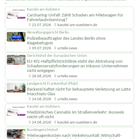
Lesen Sie hier von unserem Partner recht-aktuell.de empfohlene Rechtsnachrichten
...
Kanzlei am Südstern
Carsharing-Unfall: Zählt Schaden am Mietwagen für
Fahrerlaubnisentzug?
22.07.2026
kanzlei-am-suedstern.de
Verwaltungsgericht Berlin
Polizeibeauftragter des Landes Berlin ohne
Klagebefugnis
09.07.2026
urteile.news
Gerichtshof der Europäischen Union
EU-Kfz-Haftpflicht­richtlinie steht der Abtretung von
Schadenser­satzforderungen an Inkasso-Unternehmen
nicht entgegen
26.06.2026
urteile.news
Landgericht Frankenthal (Pfalz)
Bäckerei haftet nicht für behauptete Verletzung an Latte
Macchiato Glas
24.06.2026
urteile.news
Kanzlei am Südstern
Medizinisches Cannabis im Straßenverkehr: Ausweis
reicht oft nicht
24.06.2026
kanzlei-am-suedstern.de
Bundesgerichtshof