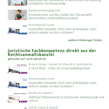
Ausschluss des subsidiären Schutzes auch bei Häufung
erheblicher Rechtsverstöße
Bundesverwaltungsgericht
Erteilung einer auf das Gebiet der Chiropraktik
beschränkten Heilprakti­kererlaubnis
Anwaltskanzlei Lenné
Homeoffice beendet: Darf mein Arbeitgeber mich
einfach wieder ins Büro schicken?
weitere Meldungen finden ...
juristische Fachkompetenz direkt aus der
Rechtsanwaltskanzlei
gefunden auf
recht-aktuell.de
Bruns & Dreyer - Kanzlei für Erbrecht & Familienrecht
§ 1615l BGB – Höhe der Erwerbsobliegenheit
Anwaltskanzlei Lenné
Homeoffice beendet: Darf mein Arbeitgeber mich
einfach wieder ins Büro schicken?
Kanzlei am Südstern
Tödlicher Polizeieinsatz in Dortmund: Hintergründe und
Lehren