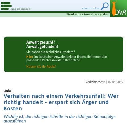
Anwalt suchen
Menü einblenden
Deutsches Anwaltsregister
Anwalt gesucht?
Anwalt gefunden!
Sie haben ein rechtliches Problem?
Hier
im Deutschen Anwaltsregister finden Sie immer den
passenden Rechtsanwalt in Ihrer Nähe.
Nutzen Síe Ihr Recht!
|
Verkehrsrecht
02.01.2017
Unfall
Verhalten nach einem Verkehrsunfall: Wer
richtig handelt - erspart sich Ärger und
Kosten
Wichtig ist, die richtigen Schritte in der richtigen Reihenfolge
auszuführen