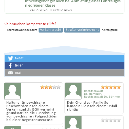
Mietwagenkosten nach Verkehrsunfall: Wirtschaft­
lichkeitsgebot gilt auch bei Anmietung eines Fahrzeuges
niedrigerer Klasse
24.06.2026
urteile.news
Sie brauchen kompetente Hilfe?
Verkehrsrecht
Straßenverkehrsrecht
Rechtsanwälte aus dem
helfen gerne!
tweet
teilen
mail
Rechtsanwalt
Dr. Hammer/
Rechtsanwalt Dr. Böhmer
Haftung für psychische
Kein Grund zur Panik: So
Beschwerden nach einem
handeln Sie nach einem Unfall
Verkehrsunfall: BGH verneint
richtig
grundsätzlich die Zurechnung
von psychischen Folgeschäden
bei einer Begehrensneurose