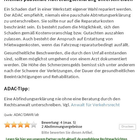
Niemals pauschale Abtretungserklärung unterschreiben
Ein Schaden darf in einer Werkstatt eigener Wahl repariert werden.
Der ADAC empfiehlt, niemals eine pauschale Abtretungs­erklärung
zu unterschreiben. Sie sollte nur auf die Reparatur­kosten
beschränkt sein. Es besteht zudem die Möglichkeit, sich den
Schaden gemäß Kosten­voranschlag bzw. Gutachten auszahlen
zulassen. Auch besteht der Anspruch auf Erstattung von
Mietwagen­kosten, wenn das Fahrzeug reparatur­bedingt ausfällt.
Gesundheitliche Beschwerden, die durch den Unfall entstanden
sind, sollten möglichst umgehend von einem Arzt dokumentiert
werden. Die Höhe des Schmerzens­gelds bemisst sich unter anderem
nach der Schwere der Verletzungen, der Dauer der gesundheitlichen
Beeinträchtigungen und Reha­bilitation.
ADAC-Tipp:
Eine Abfindungs­erklärung nie ohne eine Beratung durch den
Rechtsanwalt unterschreiben. Vgl.
Anwalt für Verkehrsrecht
ADAC/DAWR/ab
Quelle:
Bewertung:
4
(max.
5
)
2
Abstimmungsergebnisse
Drucken
Bitte bewerten Sie diesen Artikel.