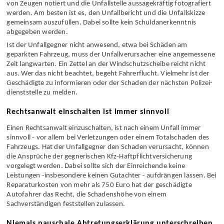
Dann sollten die Personalien der Unfall­beteiligten, die Anschriften
von Zeugen notiert und die Unfall­stelle aussagekräftig fotografiert
werden. Am besten ist es, den Unfall­bericht und die Unfall­skizze
gemeinsam auszufüllen. Dabei sollte kein Schuldaner­kenntnis
abgegeben werden.
Ist der Unfall­gegner nicht anwesend, etwa bei Schäden am
geparkten Fahrzeug, muss der Unfall­verursacher eine angemessene
Zeit langwarten. Ein Zettel an der Wind­schutz­scheibe reicht nicht
aus. Wer das nicht beachtet, begeht Fahrer­flucht. Vielmehr ist der
Geschädigte zu informieren oder der Schaden der nächsten Polizei­
dienst­stelle zu melden.
Rechtsanwalt einschalten ist immer sinnvoll
Einen Rechtsanwalt einzuschalten, ist nach einem Unfall immer
sinnvoll - vor allem bei Verletzungen oder einem Total­schaden des
Fahrzeugs. Hat der Unfall­gegner den Schaden verursacht, können
die Ansprüche der gegnerischen Kfz-Haftpflicht­versicherung
vorgelegt werden. Dabei sollte sich der Einreichende keine
Leistungen -insbesondere keinen Gutachter - aufdrängen lassen. Bei
Reparatur­kosten von mehr als 750 Euro hat der geschädigte
Autofahrer das Recht, die Schadens­höhe von einem
Sachverständigen feststellen zulassen.