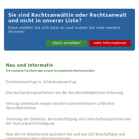
Sie sind Rechtsanwältin oder Rechtsanwalt
und nicht in unserer Liste?
Dann melden Sie sich jetzt an und nutzen Sie viele weitere
Vorteile!
Gleich anmelden!
mehr Informationen
Neu und informativ
Die neuesten Fachbeiträge unserer kompetenten Rechtsanwälte ...
Darlehensvertrag vs. Schenkungsvertrag
Das Nachprüfungsverfahren bei der Berufsunfähigkeitsversicherung
Vertrag unwirksam wegen deutlich wahrnehmbarer schlechter
Sprachkenntnisse
Trennung der Eheleute: Berücksichtigung von Unterhaltsansprüchen bei
der Nutzungsentschädigung
Was sich im Arbeitsrecht geändert hat und wie sich Beschäftigte und
Unternehmen jetzt absichern können