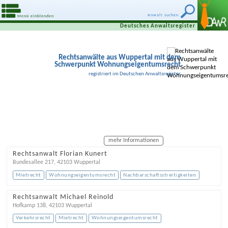
Anwalt suchen
Menü einblenden
Deutsches Anwaltsregister
Rechtsanwälte aus Wuppertal mit dem
Schwerpunkt Wohnungseigentumsrecht
registriert im Deutschen Anwaltsregister
mehr Informationen
Rechtsanwalt Florian Kunert
Bundesallee 217
,
42103
Wuppertal
Mietrecht
Wohnungseigentumsrecht
Nachbarschaftsstreitigkeiten
Rechtsanwalt Michael Reinold
Hofkamp 138
,
42103
Wuppertal
Verkehrsrecht
Mietrecht
Wohnungseigentumsrecht