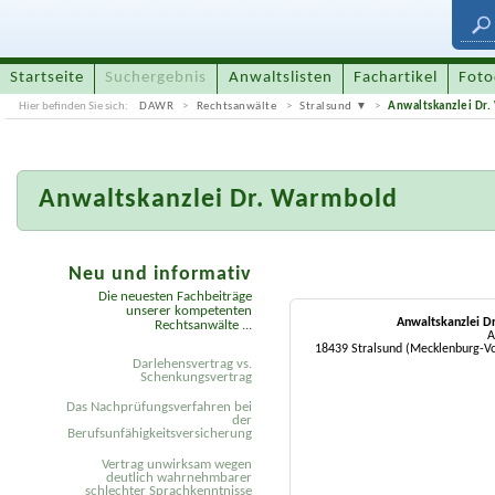
Startseite
Suchergebnis
Anwaltslisten
Fachartikel
Foto
Hier befinden Sie sich:
DAWR
Rechtsanwälte
Stralsund
Anwaltskanzlei Dr
Anwaltskanzlei Dr. Warmbold
Neu und informativ
Die neuesten Fachbeiträge
unserer kompetenten
Anwaltskanzlei D
Rechtsanwälte ...
A
18439 Stralsund (Mecklenburg-
Darlehensvertrag vs.
Schenkungsvertrag
Das Nachprüfungsverfahren bei
der
Berufsunfähigkeitsversicherung
Vertrag unwirksam wegen
deutlich wahrnehmbarer
schlechter Sprachkenntnisse