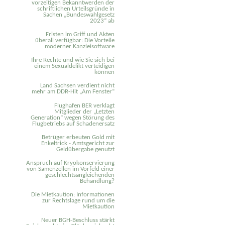
vorzeitigen Bekanntwerden der
schriftlichen Urteilsgründe in
Sachen „Bundeswahlgesetz
2023“ ab
Fristen im Griff und Akten
überall verfügbar: Die Vorteile
moderner Kanzleisoftware
Ihre Rechte und wie Sie sich bei
einem Sexual­delikt verteidigen
können
Land Sachsen verdient nicht
mehr am DDR-Hit „Am Fenster“
Flughafen BER verklagt
Mitglieder der „Letzten
Generation“ wegen Störung des
Flugbetriebs auf Schadenersatz
Betrüger erbeuten Gold mit
Enkeltrick - Amtsgericht zur
Geldübergabe genutzt
Anspruch auf Kryokonservierung
von Samenzellen im Vorfeld einer
geschlechtsangleichenden
Behandlung?
Die Mietkaution: Informationen
zur Rechtslage rund um die
Mietkaution
Neuer BGH-Beschluss stärkt