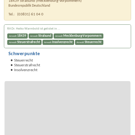
18439
Stralsund
(
Mecklenburg-Vorpommern
)
Bundesrepublik Deutschland
Tel.:
(03831) 61 04 0
RA Dr. Heiko Warmbold ist gelistet in ...
18439
Stralsund
Mecklenburg-Vorpommern
Anwalt
Anwalt
Anwalt
Steuerstrafrecht
Insolvenzrecht
Steuerrecht
Anwalt
Anwalt
Anwalt
Schwerpunkte
Steuerrecht
Steuerstrafrecht
Insolvenzrecht