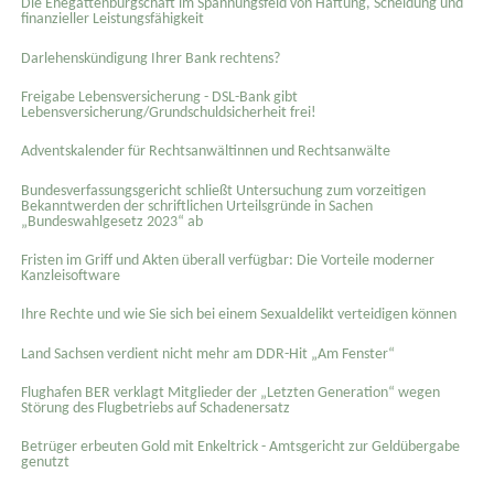
Die Ehegattenbürgschaft im Spannungsfeld von Haftung, Scheidung und
finanzieller Leistungsfähigkeit
Darlehenskündigung Ihrer Bank rechtens?
Freigabe Lebensversicherung - DSL-Bank gibt
Lebensversicherung/Grundschuldsicherheit frei!
Adventskalender für Rechtsanwältinnen und Rechtsanwälte
Bundesverfassungsgericht schließt Untersuchung zum vorzeitigen
Bekanntwerden der schriftlichen Urteilsgründe in Sachen
„Bundeswahlgesetz 2023“ ab
Fristen im Griff und Akten überall verfügbar: Die Vorteile moderner
Kanzleisoftware
Ihre Rechte und wie Sie sich bei einem Sexual­delikt verteidigen können
Land Sachsen verdient nicht mehr am DDR-Hit „Am Fenster“
Flughafen BER verklagt Mitglieder der „Letzten Generation“ wegen
Störung des Flugbetriebs auf Schadenersatz
Betrüger erbeuten Gold mit Enkeltrick - Amtsgericht zur Geldübergabe
genutzt