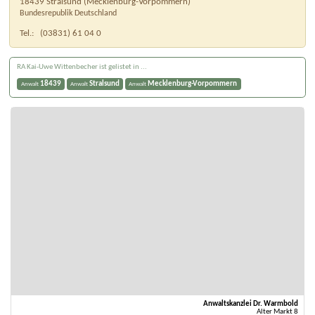
18439
Stralsund
(
Mecklenburg-Vorpommern
)
Bundesrepublik Deutschland
Tel.:
(03831) 61 04 0
RA Kai-Uwe Wittenbecher ist gelistet in ...
18439
Stralsund
Mecklenburg-Vorpommern
Anwalt
Anwalt
Anwalt
Anwaltskanzlei Dr. Warmbold
Alter Markt 8