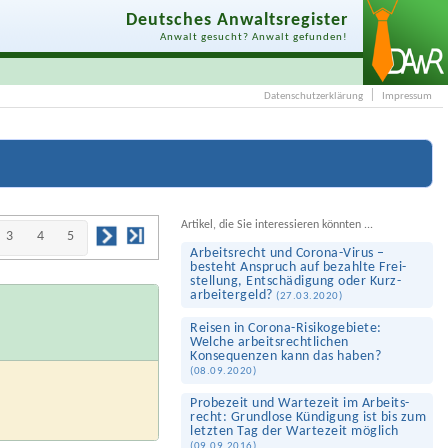
Deutsches Anwaltsregister
Anwalt gesucht? Anwalt gefunden!
Datenschutzerklärung
Impressum
Artikel, die Sie interessieren könnten ...
3
4
5
Arbeits­recht und Corona-Virus –
besteht Anspruch auf bezahlte Frei­
stellung, Entschädigung oder Kurz­
arbeiter­geld?
(
27.03.2020
)
Reisen in Corona-Risiko­gebiete:
Welche arbeits­rechtlichen
Konsequenzen kann das haben?
(
08.09.2020
)
Probezeit und Wartezeit im Arbeits­
recht: Grundlose Kündigung ist bis zum
letzten Tag der Wartezeit möglich
(
09.09.2016
)