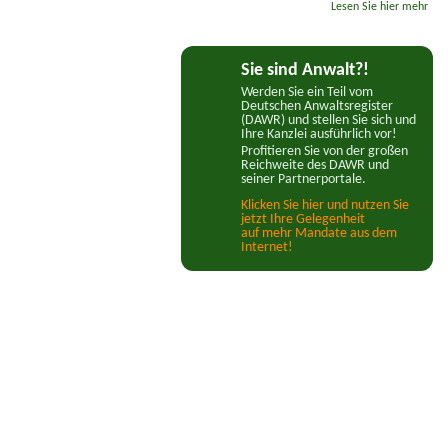
Lesen Sie hier mehr
Sie sind Anwalt?!
Werden Sie ein Teil vom
Deutschen Anwaltsregister
(DAWR) und stellen Sie sich und
Ihre Kanzlei ausführlich vor!
Profitieren Sie von der großen
Reichweite des DAWR und
seiner Partnerportale.
Klicken Sie hier und nutzen Sie
jetzt Ihre Gelegenheit
auf mehr Mandate aus dem
Internet!