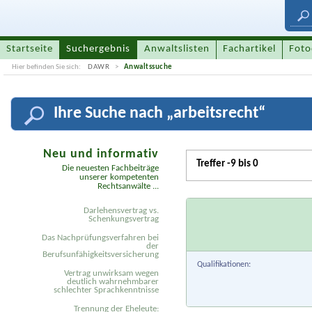
Startseite
Suchergebnis
Anwaltslisten
Fachartikel
Foto
Hier befinden Sie sich:
DAWR
Anwaltssuche
Ihre
Suche nach „
arbeitsrecht
“
Neu und informativ
Treffer -9 bis 0
Die neuesten Fachbeiträge
unserer kompetenten
Rechtsanwälte ...
Darlehensvertrag vs.
Schenkungsvertrag
Das Nachprüfungsverfahren bei
der
Berufsunfähigkeitsversicherung
Qualifikationen:
Vertrag unwirksam wegen
deutlich wahrnehmbarer
schlechter Sprachkenntnisse
Trennung der Eheleute: