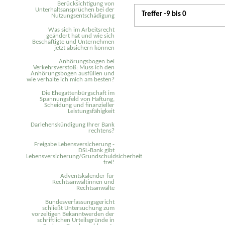
Berücksichtigung von
Unterhaltsansprüchen bei der
Treffer -9 bis 0
Nutzungsentschädigung
Was sich im Arbeitsrecht
geändert hat und wie sich
Beschäftigte und Unternehmen
jetzt absichern können
Anhörungsbogen bei
Verkehrsverstoß: Muss ich den
Anhörungsbogen ausfüllen und
wie verhalte ich mich am besten?
Die Ehegattenbürgschaft im
Spannungsfeld von Haftung,
Scheidung und finanzieller
Leistungsfähigkeit
Darlehenskündigung Ihrer Bank
rechtens?
Freigabe Lebensversicherung -
DSL-Bank gibt
Lebensversicherung/Grundschuldsicherheit
frei!
Adventskalender für
Rechtsanwältinnen und
Rechtsanwälte
Bundesverfassungsgericht
schließt Untersuchung zum
vorzeitigen Bekanntwerden der
schriftlichen Urteilsgründe in