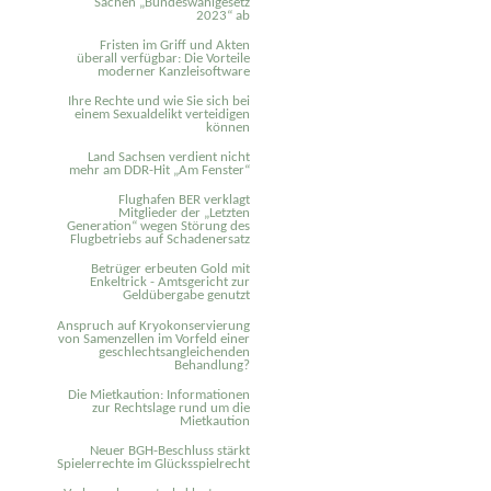
Sachen „Bundeswahlgesetz
2023“ ab
Fristen im Griff und Akten
überall verfügbar: Die Vorteile
moderner Kanzleisoftware
Ihre Rechte und wie Sie sich bei
einem Sexual­delikt verteidigen
können
Land Sachsen verdient nicht
mehr am DDR-Hit „Am Fenster“
Flughafen BER verklagt
Mitglieder der „Letzten
Generation“ wegen Störung des
Flugbetriebs auf Schadenersatz
Betrüger erbeuten Gold mit
Enkeltrick - Amtsgericht zur
Geldübergabe genutzt
Anspruch auf Kryokonservierung
von Samenzellen im Vorfeld einer
geschlechtsangleichenden
Behandlung?
Die Mietkaution: Informationen
zur Rechtslage rund um die
Mietkaution
Neuer BGH-Beschluss stärkt
Spielerrechte im Glücksspielrecht