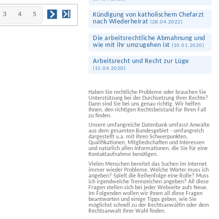
3
4
5
Kündigung von katholischem Chefarzt
nach Wieder­heirat
(
28.04.2022
)
Die arbeitsrechtliche Abmahnung und
wie mit ihr umzugehen ist
(
10.01.2020
)
Arbeits­recht und Recht zur Lüge
(
15.04.2020
)
Haben Sie rechtliche Probleme oder brauchen Sie
Unterstützung bei der Durchsetzung Ihrer Rechte?
Dann sind Sie bei uns genau richtig. Wir helfen
Ihnen, den richtigen Rechtsbeistand für Ihren Fall
zu finden.
Unsere umfangreiche Datenbank umfasst Anwälte
aus dem gesamten Bundesgebiet - umfangreich
dargestellt u.a. mit ihren Schwerpunkten,
Qualifikationen, Mitgliedschaften und Interessen
und natürlich allen Informationen, die Sie für eine
Kontaktaufnahme benötigen.
Vielen Menschen bereitet das Suchen im Internet
immer wieder Probleme. Welche Wörter muss ich
angeben? Spielt die Reihenfolge eine Rolle? Muss
ich irgendwelche Trennzeichen angeben? All diese
Fragen stellen sich bei jeder Webseite aufs Neue.
Im Folgenden wollen wir Ihnen all diese Fragen
beantworten und einige Tipps geben, wie Sie
möglichst schnell zu der Rechtsanwältin oder dem
Rechtsanwalt Ihrer Wahl finden.