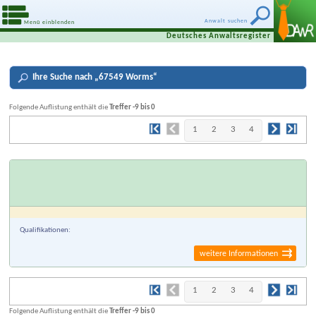
Anwalt suchen
Menü einblenden
Deutsches Anwaltsregister
Ihre
Suche nach „
67549 Worms
“
Folgende Auflistung enthält die
Treffer -9 bis 0
1
2
3
4
Qualifikationen:
weitere Informationen
1
2
3
4
Folgende Auflistung enthält die
Treffer -9 bis 0