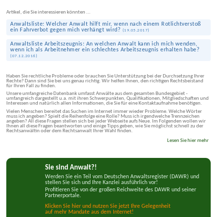
Artikel, die Sie interessieren könnten ...
Anwaltsliste: Welcher Anwalt hilft mir, wenn nach einem Rotlichtverstoß
ein Fahrverbot gegen mich verhängt wird?
(
19.05.2017
)
Anwaltsliste Arbeitszeugnis: An welchen Anwalt kann ich mich wenden,
wenn ich als Arbeitnehmer ein schlechtes Arbeitszeugnis erhalten habe?
(
07.12.2016
)
Haben Sie rechtliche Probleme oder brauchen Sie Unterstützung bei der Durchsetzung Ihrer
Rechte? Dann sind Sie bei uns genau richtig. Wir helfen Ihnen, den richtigen Rechtsbeistand
für Ihren Fall zu finden.
Unsere umfangreiche Datenbank umfasst Anwälte aus dem gesamten Bundesgebiet -
umfangreich dargestellt u.a. mit ihren Schwerpunkten, Qualifikationen, Mitgliedschaften und
Interessen und natürlich allen Informationen, die Sie für eine Kontaktaufnahme benötigen.
Vielen Menschen bereitet das Suchen im Internet immer wieder Probleme. Welche Wörter
muss ich angeben? Spielt die Reihenfolge eine Rolle? Muss ich irgendwelche Trennzeichen
angeben? All diese Fragen stellen sich bei jeder Webseite aufs Neue. Im Folgenden wollen wir
Ihnen all diese Fragen beantworten und einige Tipps geben, wie Sie möglichst schnell zu der
Rechtsanwältin oder dem Rechtsanwalt Ihrer Wahl finden.
Lesen Sie hier mehr
Sie sind Anwalt?!
Werden Sie ein Teil vom Deutschen Anwaltsregister (DAWR) und
stellen Sie sich und Ihre Kanzlei ausführlich vor!
Profitieren Sie von der großen Reichweite des DAWR und seiner
Partnerportale.
Klicken Sie hier und nutzen Sie jetzt Ihre Gelegenheit
auf mehr Mandate aus dem Internet!