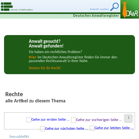
Anwalt suchen
Menü einblenden
Deutsches Anwaltsregister
Anwalt gesucht?
Anwalt gefunden!
Sie haben ein rechtliches Problem?
Hier
im Deutschen Anwaltsregister finden Sie immer den
passenden Rechtsanwalt in Ihrer Nähe.
Nutzen Síe Ihr Recht!
Rechte
alle Artikel zu diesem Thema
1
Sexual­delikt