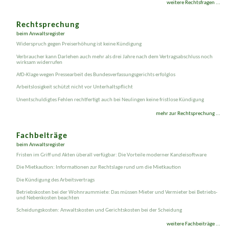
weitere Rechtsfragen ...
Rechtsprechung
beim Anwaltsregister
Widerspruch gegen Preis­erhöhung ist keine Kündigung
Verbraucher kann Darlehen auch mehr als drei Jahre nach dem Vertragsabschluss noch
wirksam widerrufen
AfD-Klage wegen Presse­arbeit des Bundes­verfassungs­gerichts erfolglos
Arbeits­losig­keit schützt nicht vor Unterhalts­pflicht
Un­entschuldigtes Fehlen recht­fertigt auch bei Neulingen keine fristlose Kündigung
mehr zur Rechtsprechung ...
Fachbeiträge
beim Anwaltsregister
Fristen im Griff und Akten überall verfügbar: Die Vorteile moderner Kanzleisoftware
Die Mietkaution: Informationen zur Rechtslage rund um die Mietkaution
Die Kündigung des Arbeitsvertrags
Betriebskosten bei der Wohnraummiete: Das müssen Mieter und Vermieter bei Betriebs-
und Nebenkosten beachten
Scheidungskosten: Anwaltskosten und Gerichtskosten bei der Scheidung
weitere Fachbeiträge ...