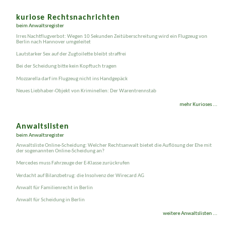
kuriose Rechtsnachrichten
beim Anwaltsregister
Irres Nachtflugverbot: Wegen 10 Sekunden Zeitüberschreitung wird ein Flugzeug von
Berlin nach Hannover umgeleitet
Lautstarker Sex auf der Zugtoilette bleibt straffrei
Bei der Scheidung bitte kein Kopftuch tragen
Mozzarella darf im Flugzeug nicht ins Handgepäck
Neues Liebhaber-Objekt von Kriminellen: Der Warentrennstab
mehr Kurioses ...
Anwaltslisten
beim Anwaltsregister
Anwaltsliste Online-Scheidung: Welcher Rechtsanwalt bietet die Auflösung der Ehe mit
der sogenannten Online-Scheidung an?
Mercedes muss Fahrzeuge der E-Klasse zurückrufen
Verdacht auf Bilanz­betrug: die Insolvenz der Wirecard AG
Anwalt für Familienrecht in Berlin
Anwalt für Scheidung in Berlin
weitere Anwaltslisten ...