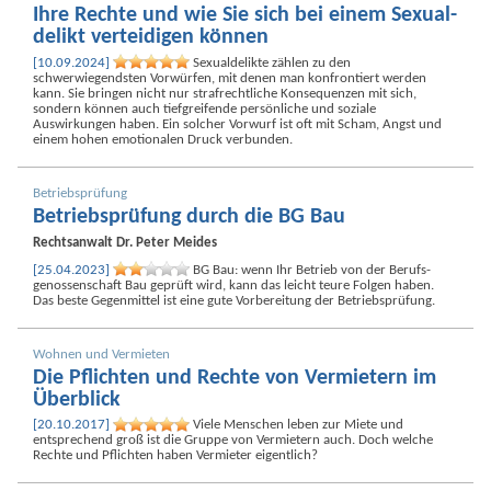
Ihre Rechte und wie Sie sich bei einem Sexual­
delikt verteidigen können
[10.09.2024]
Sexual­delikte zählen zu den
schwerwiegendsten Vorwürfen, mit denen man konfrontiert werden
kann. Sie bringen nicht nur straf­rechtliche Konsequenzen mit sich,
sondern können auch tief­greifende persönliche und soziale
Auswirkungen haben. Ein solcher Vorwurf ist oft mit Scham, Angst und
einem hohen emotionalen Druck verbunden.
Betriebs­prüfung
Betriebs­prüfung durch die BG Bau
Rechtsanwalt
Dr. Peter Meides
[25.04.2023]
BG Bau: wenn Ihr Betrieb von der Berufs­
genossen­schaft Bau geprüft wird, kann das leicht teure Folgen haben.
Das beste Gegenmittel ist eine gute Vorbereitung der Betriebs­prüfung.
Wohnen und Vermieten
Die Pflichten und Rechte von Vermietern im
Überblick
[20.10.2017]
Viele Menschen leben zur Miete und
entsprechend groß ist die Gruppe von Vermietern auch. Doch welche
Rechte und Pflichten haben Vermieter eigentlich?