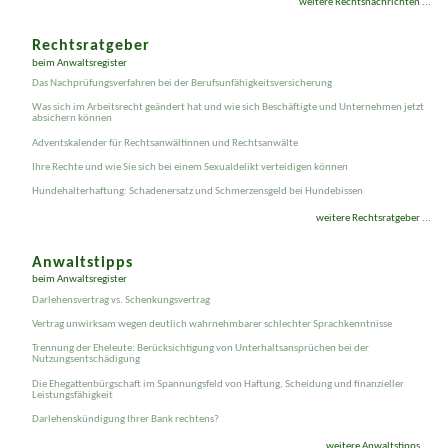
weitere Rechtsnachrichten ...
Rechtsratgeber
beim Anwaltsregister
Das Nachprüfungsverfahren bei der Berufsunfähigkeitsversicherung
Was sich im Arbeitsrecht geändert hat und wie sich Beschäftigte und Unternehmen jetzt
absichern können
Adventskalender für Rechtsanwältinnen und Rechtsanwälte
Ihre Rechte und wie Sie sich bei einem Sexual­delikt verteidigen können
Hundehalterhaftung: Schadenersatz und Schmerzensgeld bei Hundebissen
weitere Rechtsratgeber ...
Anwaltstipps
beim Anwaltsregister
Darlehensvertrag vs. Schenkungsvertrag
Vertrag unwirksam wegen deutlich wahrnehmbarer schlechter Sprachkenntnisse
Trennung der Eheleute: Berücksichtigung von Unterhaltsansprüchen bei der
Nutzungsentschädigung
Die Ehegattenbürgschaft im Spannungsfeld von Haftung, Scheidung und finanzieller
Leistungsfähigkeit
Darlehenskündigung Ihrer Bank rechtens?
weitere Anwaltstipps ...