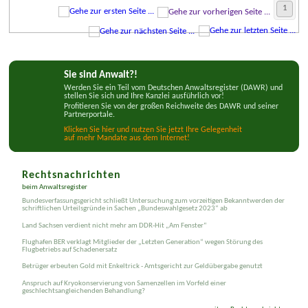
1
Sie sind Anwalt?!
Werden Sie ein Teil vom Deutschen Anwaltsregister (DAWR) und
stellen Sie sich und Ihre Kanzlei ausführlich vor!
Profitieren Sie von der großen Reichweite des DAWR und seiner
Partnerportale.
Klicken Sie hier und nutzen Sie jetzt Ihre Gelegenheit
auf mehr Mandate aus dem Internet!
Rechtsnachrichten
beim Anwaltsregister
Bundesverfassungsgericht schließt Untersuchung zum vorzeitigen Bekanntwerden der
schriftlichen Urteilsgründe in Sachen „Bundeswahlgesetz 2023“ ab
Land Sachsen verdient nicht mehr am DDR-Hit „Am Fenster“
Flughafen BER verklagt Mitglieder der „Letzten Generation“ wegen Störung des
Flugbetriebs auf Schadenersatz
Betrüger erbeuten Gold mit Enkeltrick - Amtsgericht zur Geldübergabe genutzt
Anspruch auf Kryokonservierung von Samenzellen im Vorfeld einer
geschlechtsangleichenden Behandlung?