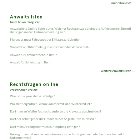
Neues Liebhaber-Objekt von Kriminellen: Der Warentrennstab
mehr Kurioses ...
Anwaltslisten
beim Anwaltsregister
Anwaltsliste Online-Scheidung: Welcher Rechtsanwalt bietet die Auflösung der Ehe mit
der sogenannten Online-Scheidung an?
Mercedes muss Fahrzeuge der E-Klasse zurückrufen
Verdacht auf Bilanz­betrug: die Insolvenz der Wirecard AG
Anwalt für Familienrecht in Berlin
Anwalt für Scheidung in Berlin
weitere Anwaltslisten ...
Rechtsfragen online
verständlich erklärt
Was ist die gesetzliche Erbfolge?
Wo steht eigentlich, wann Sommerzeit und Winterzeit ist?
Darf man an Weiberfastnacht anderen die Krawatte abschneiden?
Darf der Arbeitgeber die E-Mails seiner Angestellten mitlesen?
Darf mein Arbeitgeber mich zur Impfung zwingen?
Gelangt man mit modernen Informationstechnologien zu mehr Rechtssicherheit im