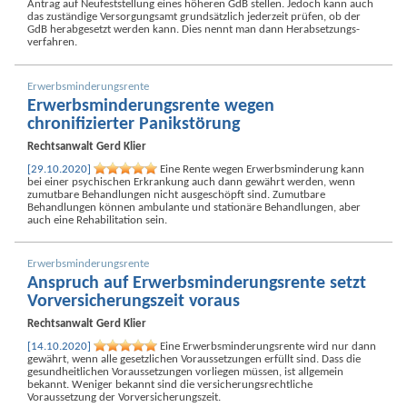
Antrag auf Neu­feststellung eines höheren GdB stellen. Jedoch kann auch
das zuständige Versorgungs­amt grund­sätzlich jederzeit prüfen, ob der
GdB herab­gesetzt werden kann. Dies nennt man dann Herab­setzungs­
verfahren.
Erwerbs­minderungs­rente
Erwerbs­minderungs­rente wegen
chronifizierter Panik­störung
Rechtsanwalt
Gerd Klier
[29.10.2020]
Eine Rente wegen Erwerbs­minderung kann
bei einer psychischen Erkrankung auch dann gewährt werden, wenn
zumutbare Behandlungen nicht aus­geschöpft sind. Zumutbare
Behandlungen können ambulante und stationäre Behandlungen, aber
auch eine Reha­bilitation sein.
Erwerbs­minderungs­rente
Anspruch auf Erwerbs­minderungs­rente setzt
Vor­versicherungs­zeit voraus
Rechtsanwalt
Gerd Klier
[14.10.2020]
Eine Erwerbs­minderungs­rente wird nur dann
gewährt, wenn alle gesetzlichen Voraus­setzungen erfüllt sind. Dass die
gesundheitlichen Voraus­setzungen vorliegen müssen, ist allgemein
bekannt. Weniger bekannt sind die versicherungs­rechtliche
Voraussetzung der Vor­versicherungs­zeit.