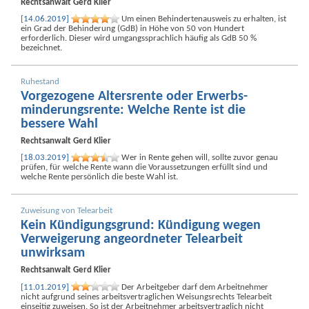
Rechtsanwalt
Gerd Klier
[14.06.2019]
Um einen Behinderten­ausweis zu erhalten, ist
ein Grad der Behinderung (GdB) in Höhe von 50 von Hundert
erforderlich. Dieser wird umgangssprachlich häufig als GdB 50 %
bezeichnet.
Ruhestand
Vorgezogene Altersrente oder Erwerbs­
minderungs­rente: Welche Rente ist die
bessere Wahl
Rechtsanwalt
Gerd Klier
[18.03.2019]
Wer in Rente gehen will, sollte zuvor genau
prüfen, für welche Rente wann die Voraus­setzungen erfüllt sind und
welche Rente persönlich die beste Wahl ist.
Zuweisung von Telearbeit
Kein Kündigungs­grund: Kündigung wegen
Verweigerung angeordneter Telearbeit
unwirksam
Rechtsanwalt
Gerd Klier
[11.01.2019]
Der Arbeitgeber darf dem Arbeit­nehmer
nicht aufgrund seines arbeits­vertraglichen Weisungs­rechts Telearbeit
einseitig zuweisen. So ist der Arbeit­nehmer arbeits­vertraglich nicht