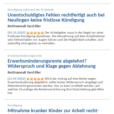
Kündigung während der Probezeit
Un­entschuldigtes Fehlen recht­fertigt auch bei
Neulingen keine fristlose Kündigung
Rechtsanwalt
Gerd Klier
[05.10.2020]
Der Arbeitgeber muss in der Regel vor einer
fristlosen Kündigung abmahnen. Die Abmahnung soll dem Arbeit­nehmer
sein Fehl­verhalten vor Augen führen und die Möglichkeit schaffen, sich
zukünftig vertrags­treu zu verhalten.
Erwerbs­minderungs­rente
Erwerbs­minderungs­rente abgelehnt?
Widerspruch und Klage gegen Ablehnung
Rechtsanwalt
Gerd Klier
[21.09.2020]
Wird der Antrag auf eine Rente wegen
Erwerbs­minderung abgelehnt, sollte immer Widerspruch eingelegt und
Akten­einsicht genommen werden. Nur so kann ermittelt werden, auf
welcher Grundlage die Renten­versicherung ihre Ent­scheidung getroffen
hat.
Kündigung
Mitnahme kranker Kinder zur Arbeit recht­