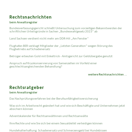
Rechtsnachrichten
beim Anwaltsregister
Bundesverfassungsgericht schließt Untersuchung zum vorzeitigen Bekanntwerden der
schriftlichen Urteilsgründe in Sachen „Bundeswahlgesetz 2023“ ab
Land Sachsen verdient nicht mehr am DDR-Hit „Am Fenster“
Flughafen BER verklagt Mitglieder der „Letzten Generation“ wegen Störung des
Flugbetriebs auf Schadenersatz
Betrüger erbeuten Gold mit Enkeltrick - Amtsgericht zur Geldübergabe genutzt
Anspruch auf Kryokonservierung von Samenzellen im Vorfeld einer
geschlechtsangleichenden Behandlung?
weitere Rechtsnachrichten ...
Rechtsratgeber
beim Anwaltsregister
Das Nachprüfungsverfahren bei der Berufsunfähigkeitsversicherung
Was sich im Arbeitsrecht geändert hat und wie sich Beschäftigte und Unternehmen jetzt
absichern können
Adventskalender für Rechtsanwältinnen und Rechtsanwälte
Ihre Rechte und wie Sie sich bei einem Sexual­delikt verteidigen können