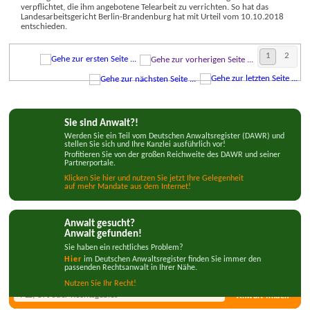
verpflichtet, die ihm angebotene Telearbeit zu verrichten. So hat das
Landes­arbeits­gericht Berlin-Brandenburg hat mit Urteil vom 10.10.2018
entschieden.
1
2
Sie sind Anwalt?!
Werden Sie ein Teil vom Deutschen Anwaltsregister (DAWR) und
stellen Sie sich und Ihre Kanzlei ausführlich vor!
Profitieren Sie von der großen Reichweite des DAWR und seiner
Partnerportale.
Klicken Sie hier und nutzen Sie jetzt Ihre Gelegenheit
auf mehr Mandate aus dem Internet!
Anwalt gesucht?
Anwalt gefunden!
Sie haben ein rechtliches Problem?
Hier
im Deutschen Anwaltsregister finden Sie immer den
passenden Rechtsanwalt in Ihrer Nähe.
Nutzen Síe Ihr Recht!