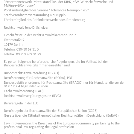
“Expertennetzwerk ‘MittelstandPlus’ der DIHK, KfW, Wirtschaftswoche und
McKinsey&Company”
Vorstandsmitglied des Vereins “Tolerantes Neuruppin e.V.”
Stadtverordnetenversammlung Neuruppin
Fördermitglied des Behindertenverbandes Brandenburg
Rechtsanwalt Jens-D. Schulze:
Geschäftsstelle der Rechtsanwaltskammer Berlin
Littenstraße 9
10179 Berlin
Telefon: 030/30 69 31 0
Telefax: 030/ 30 69 31 99
Es gelten folgende berufsrechtliche Regelungen, die im Volltext bei der
Bundesrechtsanwaltskammer einsehbar sind:
Bundesrechtsanwaltsordnung (BRAO)
Berufsordnung für Rechtsanwälte (BORA), PDF
Bundesgebührenordnung für Rechtsanwälte (BRAGO) nur für Mandate, die vor dem
01.07.2004 begründet wurden
Fachanwaltsordnung (FAO)
Rechtsanwaltsvergütungsgesetz (RVG)
Berufsregeln in der EU:
Berufsregeln der Rechtsanwälte der Europäischen Union (CCBE)
Gesetz über die Tätigkeit europäischer Rechtsanwälte in Deutschland (EuRAG)
Law implementing the Directives of the European Community pertaining to the
professional law regulating the legal profession