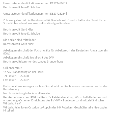
Umsatzsteueridentifikationsnummer: DE177480817
Rechtsanwalt Jens-D. Schulze
Umsatzsteueridentifikationsnummer: DE239232346
Zulassungsland ist die Bundesrepublik Deutschland. Gesellschafter der überörtlichen
Sozietät bestehend aus zwei selbstständigen Kanzleien:
Rechtsanwalt Gerd Klier
Rechtsanwalt Jens-D. Schulze
Die Sozien sind Mitglieder:
Rechtsanwalt Gerd Klier:
Arbeitsgemeinschaft der Fachanwälte für Arbeitsrecht des Deutschen Anwaltsverein
(DAV)
Arbeitsgemeinschaft Sozialrecht des DAV
Rechtsanwaltskammer des Landes Brandenburg
Grillendamm 2
14776 Brandenburg an der Havel
Tel.: 03381 – 25 33 0
Fax: 03381 – 25 33 23
Fachanwaltszulassungsausschuss Sozialrecht der Rechtsanwaltskammer des Landes
Brandenburg
Nordbrandenburgische Anwaltsverein
Beraternetzwerk des IBWf Instituts für Betriebsberatung, Wirtschaftsförderung und
– forschung e.V., einer Einrichtung des BVMW – Bundesverband mittelständischer
Wirtschaft e.V.
Wirtschaftsjunioren Ostprignitz-Ruppin der IHK Potsdam, Geschäftsstelle Neuruppin,
Mitglied