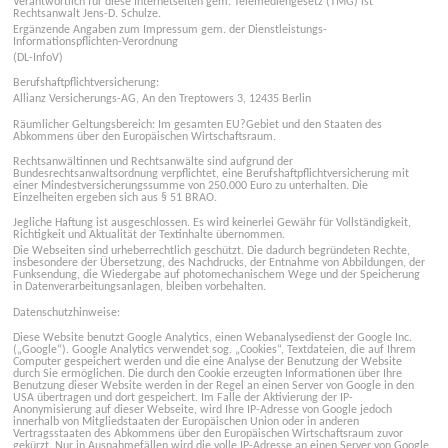
Verantwortlich für diese Internetseiten gem. Telemediengesetz (TMG) ist
Rechtsanwalt Jens-D. Schulze.
Ergänzende Angaben zum Impressum gem. der Dienstleistungs-
Informationspflichten-Verordnung
(DL-InfoV)
Berufshaftpflichtversicherung:
Allianz Versicherungs-AG, An den Treptowers 3, 12435 Berlin
Räumlicher Geltungsbereich: Im gesamten EU?Gebiet und den Staaten des
Abkommens über den Europäischen Wirtschaftsraum.
Rechtsanwältinnen und Rechtsanwälte sind aufgrund der
Bundesrechtsanwaltsordnung verpflichtet, eine Berufshaftpflichtversicherung mit
einer Mindestversicherungssumme von 250.000 Euro zu unterhalten. Die
Einzelheiten ergeben sich aus § 51 BRAO.
Jegliche Haftung ist ausgeschlossen. Es wird keinerlei Gewähr für Vollständigkeit,
Richtigkeit und Aktualität der Textinhalte übernommen.
Die Webseiten sind urheberrechtlich geschützt. Die dadurch begründeten Rechte,
insbesondere der Übersetzung, des Nachdrucks, der Entnahme von Abbildungen, der
Funksendung, die Wiedergabe auf photomechanischem Wege und der Speicherung
in Datenverarbeitungsanlagen, bleiben vorbehalten.
Datenschutzhinweise:
Diese Website benutzt Google Analytics, einen Webanalysedienst der Google Inc.
(„Google“). Google Analytics verwendet sog. „Cookies“, Textdateien, die auf Ihrem
Computer gespeichert werden und die eine Analyse der Benutzung der Website
durch Sie ermöglichen. Die durch den Cookie erzeugten Informationen über Ihre
Benutzung dieser Website werden in der Regel an einen Server von Google in den
USA übertragen und dort gespeichert. Im Falle der Aktivierung der IP-
Anonymisierung auf dieser Webseite, wird Ihre IP-Adresse von Google jedoch
innerhalb von Mitgliedstaaten der Europäischen Union oder in anderen
Vertragsstaaten des Abkommens über den Europäischen Wirtschaftsraum zuvor
gekürzt. Nur in Ausnahmefällen wird die volle IP-Adresse an einen Server von Google