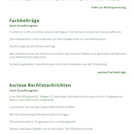
Un­entschuldigtes Fehlen recht­fertigt auch bei Neulingen keine fristlose Kündigung
mehr zur Rechtsprechung ...
Fachbeiträge
beim Anwaltsregister
Fristen im Griff und Akten überall verfügbar: Die Vorteile moderner Kanzleisoftware
Die Mietkaution: Informationen zur Rechtslage rund um die Mietkaution
Die Kündigung des Arbeitsvertrags
Betriebskosten bei der Wohnraummiete: Das müssen Mieter und Vermieter bei Betriebs-
und Nebenkosten beachten
Scheidungskosten: Anwaltskosten und Gerichtskosten bei der Scheidung
weitere Fachbeiträge ...
kuriose Rechtsnachrichten
beim Anwaltsregister
Irres Nachtflugverbot: Wegen 10 Sekunden Zeitüberschreitung wird ein Flugzeug von
Berlin nach Hannover umgeleitet
Lautstarker Sex auf der Zugtoilette bleibt straffrei
Bei der Scheidung bitte kein Kopftuch tragen
Mozzarella darf im Flugzeug nicht ins Handgepäck