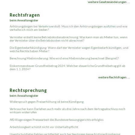
weitere Gesetzesänderungen ...
Rechtsfragen
beim Anwaltsregister
Anhörungsbogen bei Verkehrsverstoß: Muss ich den Anhörungsbogen ausfüllen und wie
verhalte ich mich am besten?
Vermieter erstellt keine Betriebskostenabrechnung: Was kann man als Mieter tun, wenn
der Vermieter über die Betriebskosten nicht abrechnet?
Die Eigenbedarfskündigung: Wann darf der Vermieter wegen Eigenbedarfs kündigen, und
welche Rechte haben Mieter?
Berechnung Mietminderung: Wie wird eine Mietminderung berechnet (Beispiel)?
Einkommensteuer-Grundfreibetrag 2024: Welcher steuerliche Grundfreibetrag gilt ab
dem 1.1.2024?
weitere Rechtsfragen ...
Rechtsprechung
beim Anwaltsregister
Widerspruch gegen Preis­erhöhung ist keine Kündigung
Verbraucher kann Darlehen auch mehr als drei Jahre nach dem Vertragsabschluss noch
wirksam widerrufen
AfD-Klage wegen Presse­arbeit des Bundes­verfassungs­gerichts erfolglos
Arbeits­losig­keit schützt nicht vor Unterhalts­pflicht