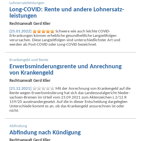
Lohnersatz­leistungen
Long-COVID: Rente und andere Lohnersatz­
leistungen
Rechtsanwalt
Gerd Klier
[25.01.2022]
Schwere wie auch leichte COVID-
Erkrankungen können erhebliche gesundheitliche Langzeit­folgen
verursachen. Diese Langzeit­folgen sind unterschiedlichster Art und
werden als Post-COVID oder Long-COVID bezeichnet.
Krankengeld und Rente
Erwerbs­minderungs­rente und Anrechnung
von Krankengeld
Rechtsanwalt
Gerd Klier
[21.12.2021]
Mit der Anrechnung von Krankengeld auf die
Rente wegen Erwerbs­minderung hat sich das Landes­sozial­gericht Nieder­
sachsen-Bremen im Urteil vom 23.09.2021 zum Akten­zeichen L 2/12 R
159/20 auseinandergesetzt. Auf die in dieser Ent­scheidung dargelegten
Unterschiede kommt es an, ob das Krankengeld anzurechnen ist oder
nicht.
Abfindung
Abfindung nach Kündigung
Rechtsanwalt
Gerd Klier