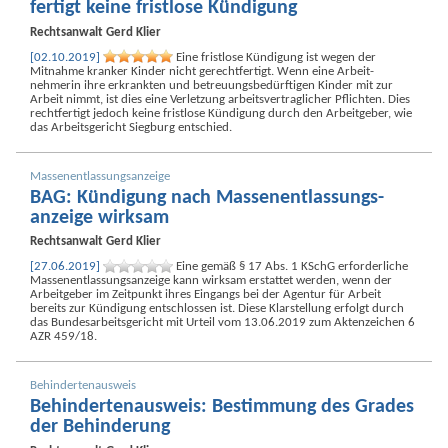
fertigt keine fristlose Kündigung
Rechtsanwalt
Gerd Klier
[02.10.2019]
Eine fristlose Kündigung ist wegen der
Mitnahme kranker Kinder nicht gerechtfertigt. Wenn eine Arbeit­
nehmerin ihre erkrankten und betreuungs­bedürftigen Kinder mit zur
Arbeit nimmt, ist dies eine Verletzung arbeits­vertrag­licher Pflichten. Dies
recht­fertigt jedoch keine fristlose Kündigung durch den Arbeitgeber, wie
das Arbeits­gericht Siegburg entschied.
Massen­entlassungs­anzeige
BAG: Kündigung nach Massen­entlassungs­
anzeige wirksam
Rechtsanwalt
Gerd Klier
[27.06.2019]
Eine gemäß § 17 Abs. 1 KSchG erforderliche
Massen­entlassungs­anzeige kann wirksam erstattet werden, wenn der
Arbeitgeber im Zeitpunkt ihres Eingangs bei der Agentur für Arbeit
bereits zur Kündigung ent­schlossen ist. Diese Klarstellung erfolgt durch
das Bundes­arbeits­gericht mit Urteil vom 13.06.2019 zum Akten­zeichen 6
AZR 459/18.
Behinderten­ausweis
Behinderten­ausweis: Bestimmung des Grades
der Behinderung