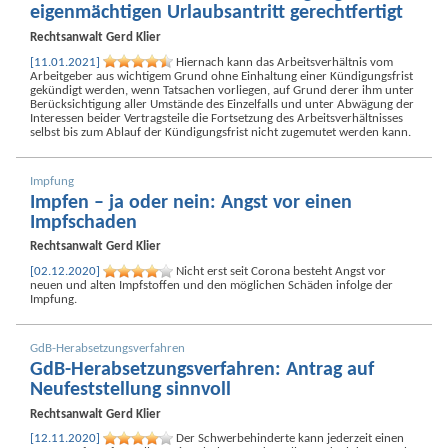
eigenmächtigen Urlaubs­antritt gerechtfertigt
Rechtsanwalt
Gerd Klier
[11.01.2021]
Hiernach kann das Arbeits­verhältnis vom
Arbeitgeber aus wichtigem Grund ohne Einhaltung einer Kündigungs­frist
gekündigt werden, wenn Tatsachen vorliegen, auf Grund derer ihm unter
Berücksichtigung aller Umstände des Einzelfalls und unter Abwägung der
Interessen beider Vertrags­teile die Fortsetzung des Arbeits­verhältnisses
selbst bis zum Ablauf der Kündigungs­frist nicht zugemutet werden kann.
Impfung
Impfen – ja oder nein: Angst vor einen
Impfschaden
Rechtsanwalt
Gerd Klier
[02.12.2020]
Nicht erst seit Corona besteht Angst vor
neuen und alten Impfstoffen und den möglichen Schäden infolge der
Impfung.
GdB-Herab­setzungs­verfahren
GdB-Herab­setzungs­verfahren: Antrag auf
Neu­feststellung sinnvoll
Rechtsanwalt
Gerd Klier
[12.11.2020]
Der Schwer­behinderte kann jederzeit einen