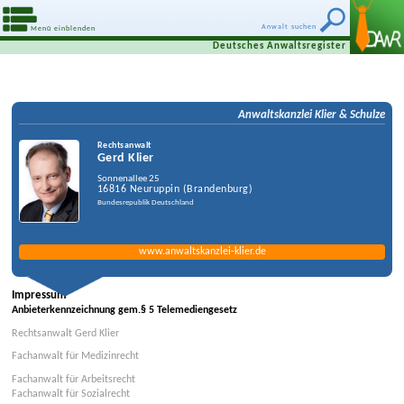
Anwalt suchen
Menü einblenden
Deutsches Anwaltsregister
Anwaltskanzlei Klier & Schulze
Rechtsanwalt
Gerd Klier
Sonnenallee 25
16816
Neuruppin
(
Brandenburg
)
Bundesrepublik Deutschland
www.anwaltskanzlei-klier.de
Impressum
Anbieterkennzeichnung gem.§ 5 Telemediengesetz
Rechtsanwalt Gerd Klier
Fachanwalt für Medizinrecht
Fachanwalt für Arbeitsrecht
Fachanwalt für Sozialrecht