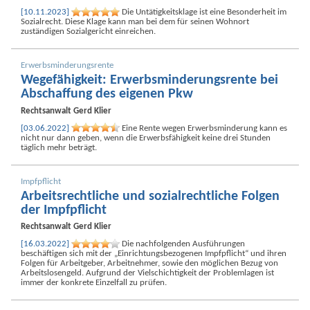
[10.11.2023]
Die Untätigkeits­klage ist eine Besonderheit im
Sozialrecht. Diese Klage kann man bei dem für seinen Wohnort
zuständigen Sozial­gericht einreichen.
Erwerbs­minderungs­rente
Wege­fähigkeit: Erwerbs­minderungs­rente bei
Abschaffung des eigenen Pkw
Rechtsanwalt
Gerd Klier
[03.06.2022]
Eine Rente wegen Erwerbs­minderung kann es
nicht nur dann geben, wenn die Erwerbs­fähigkeit keine drei Stunden
täglich mehr beträgt.
Impfpflicht
Arbeits­rechtliche und sozial­rechtliche Folgen
der Impfpflicht
Rechtsanwalt
Gerd Klier
[16.03.2022]
Die nachfolgenden Ausführungen
beschäftigen sich mit der „Einrichtungs­bezogenen Impfpflicht“ und ihren
Folgen für Arbeitgeber, Arbeit­nehmer, sowie den möglichen Bezug von
Arbeitslosengeld. Aufgrund der Viel­schichtigkeit der Problem­lagen ist
immer der konkrete Einzelfall zu prüfen.